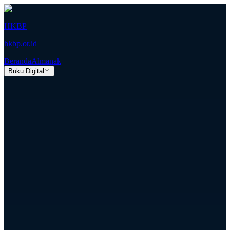
HKBP
hkbp.or.id
Beranda
Almanak
Buku Digital