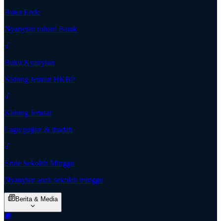
Buku Ende
Nyanyian rohani Batak
Buku Nyanyian
Kidung Jemaat HKBP
Kidung Jemaat
Lagu pujian & ibadah
Ende Sekolah Minggu
Nyanyian anak sekolah minggu
Berita & Media