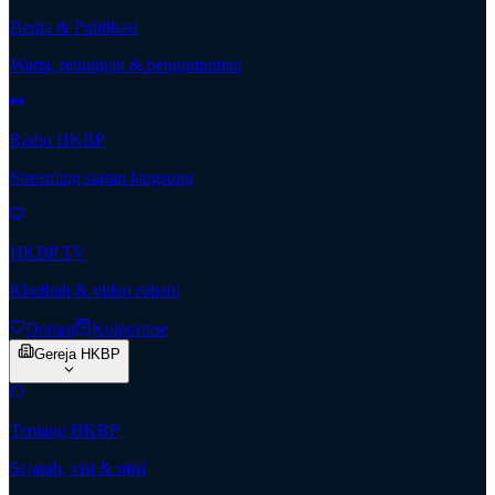
Berita & Publikasi
Warta, renungan & pengumuman
Radio HKBP
Streaming siaran langsung
HKBP TV
Khotbah & video rohani
Donasi
Kolportase
Gereja HKBP
Tentang HKBP
Sejarah, visi & misi