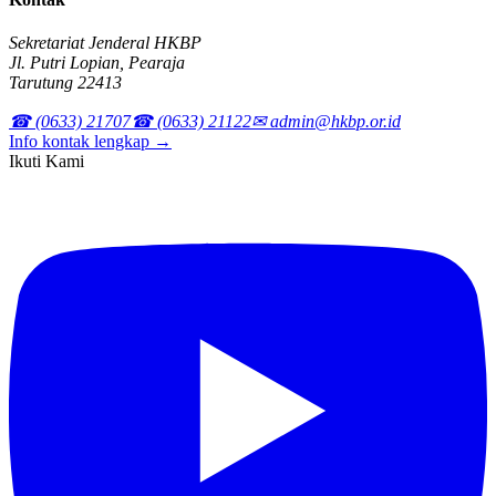
Sekretariat Jenderal HKBP
Jl. Putri Lopian, Pearaja
Tarutung 22413
☎ (0633) 21707
☎ (0633) 21122
✉ admin@hkbp.or.id
Info kontak lengkap →
Ikuti Kami