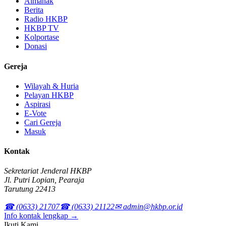
Almanak
Berita
Radio HKBP
HKBP TV
Kolportase
Donasi
Gereja
Wilayah & Huria
Pelayan HKBP
Aspirasi
E-Vote
Cari Gereja
Masuk
Kontak
Sekretariat Jenderal HKBP
Jl. Putri Lopian, Pearaja
Tarutung 22413
☎ (0633) 21707
☎ (0633) 21122
✉ admin@hkbp.or.id
Info kontak lengkap →
Ikuti Kami