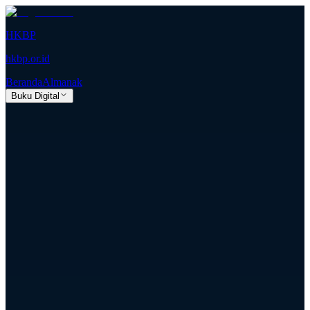
HKBP
hkbp.or.id
Beranda
Almanak
Buku Digital