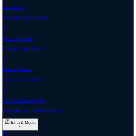
Buku Ende
Nyanyian rohani Batak
Buku Nyanyian
Kidung Jemaat HKBP
Kidung Jemaat
Lagu pujian & ibadah
Ende Sekolah Minggu
Nyanyian anak sekolah minggu
Berita & Media