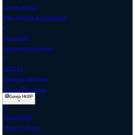
Berita & Publikasi
Warta, renungan & pengumuman
Radio HKBP
Streaming siaran langsung
HKBP TV
Khotbah & video rohani
Donasi
Kolportase
Gereja HKBP
Tentang HKBP
Sejarah, visi & misi