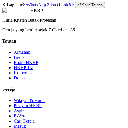
Bagikan:
WhatsApp
Facebook
X
Salin Tautan
HKBP
Huria Kristen Batak Protestan
Gereja yang berdiri sejak 7 Oktober 1861.
Tautan
Almanak
Berita
Radio HKBP
HKBP TV
Kolportase
Donasi
Gereja
Wilayah & Huria
Pelayan HKBP
Aspirasi
E-Vote
Cari Gereja
Masuk