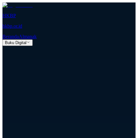
HKBP
hkbp.or.id
Beranda
Almanak
Buku Digital