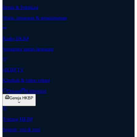
Berita & Publikasi
Warta, renungan & pengumuman
Radio HKBP
Streaming siaran langsung
HKBP TV
Khotbah & video rohani
Donasi
Kolportase
Gereja HKBP
Tentang HKBP
Sejarah, visi & misi