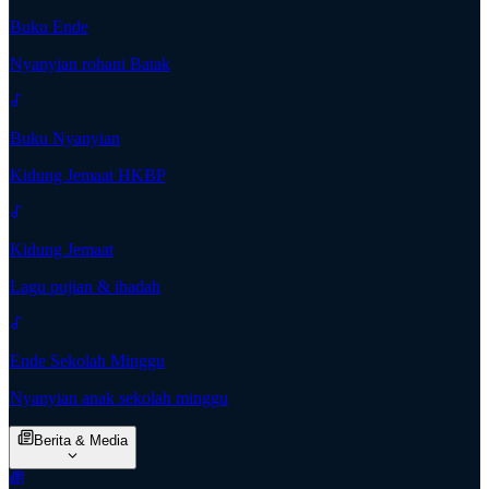
Buku Ende
Nyanyian rohani Batak
Buku Nyanyian
Kidung Jemaat HKBP
Kidung Jemaat
Lagu pujian & ibadah
Ende Sekolah Minggu
Nyanyian anak sekolah minggu
Berita & Media