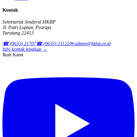
Kontak
Sekretariat Jenderal HKBP
Jl. Putri Lopian, Pearaja
Tarutung 22413
☎ (0633) 21707
☎ (0633) 21122
✉ admin@hkbp.or.id
Info kontak lengkap →
Ikuti Kami