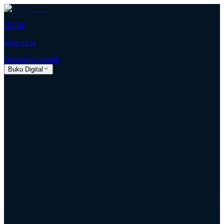
HKBP
hkbp.or.id
Beranda
Almanak
Buku Digital