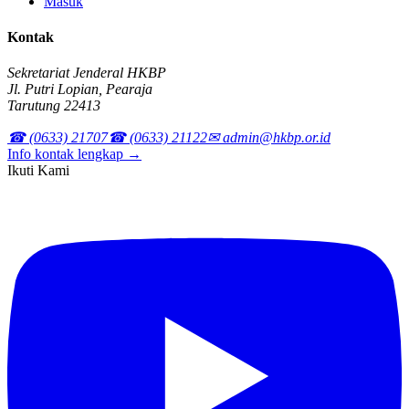
Masuk
Kontak
Sekretariat Jenderal HKBP
Jl. Putri Lopian, Pearaja
Tarutung 22413
☎ (0633) 21707
☎ (0633) 21122
✉ admin@hkbp.or.id
Info kontak lengkap →
Ikuti Kami