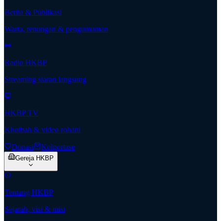
Berita & Publikasi
Warta, renungan & pengumuman
Radio HKBP
Streaming siaran langsung
HKBP TV
Khotbah & video rohani
Donasi
Kolportase
Gereja HKBP
Tentang HKBP
Sejarah, visi & misi