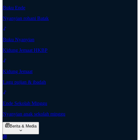
Buku Ende
Nyanyian rohani Batak
Buku Nyanyian
Kidung Jemaat HKBP
Kidung Jemaat
Lagu pujian & ibadah
Ende Sekolah Minggu
Nyanyian anak sekolah minggu
Berita & Media