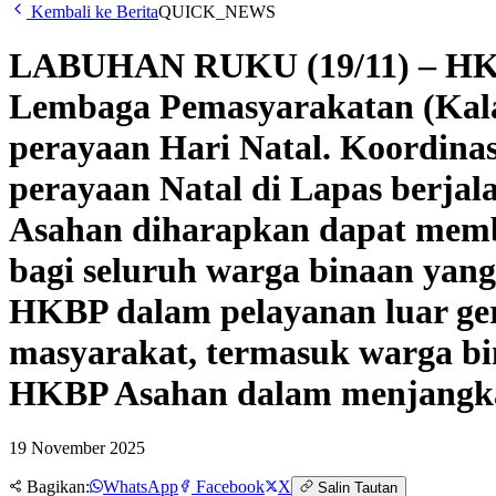
Kembali ke Berita
QUICK_NEWS
LABUHAN RUKU (19/11) – HKBP 
Lembaga Pemasyarakatan (Kala
perayaan Hari Natal. Koordina
perayaan Natal di Lapas berja
Asahan diharapkan dapat mem
bagi seluruh warga binaan yang
HKBP dalam pelayanan luar gere
masyarakat, termasuk warga b
HKBP Asahan dalam menjangka
19 November 2025
Bagikan:
WhatsApp
Facebook
X
Salin Tautan