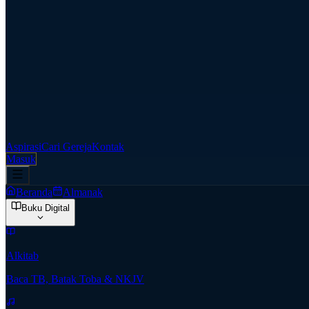
Aspirasi
Cari Gereja
Kontak
Masuk
Beranda
Almanak
Buku Digital
Alkitab
Baca TB, Batak Toba & NKJV