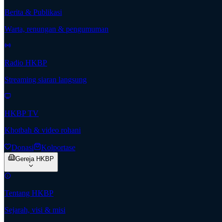
Berita & Publikasi
Warta, renungan & pengumuman
Radio HKBP
Streaming siaran langsung
HKBP TV
Khotbah & video rohani
Donasi
Kolportase
Gereja HKBP
Tentang HKBP
Sejarah, visi & misi