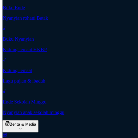
Buku Ende
Nyanyian rohani Batak
Buku Nyanyian
Kidung Jemaat HKBP
Kidung Jemaat
Lagu pujian & ibadah
Ende Sekolah Minggu
Nyanyian anak sekolah minggu
Berita & Media