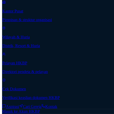
Kantor Pusat
Pimpinan & struktur organisasi
Wilayah & Huria
Distrik, Resort & Huria
Pelayan HKBP
Direktori pendeta & pelayan
Cek Dokumen
Verifikasi keaslian dokumen HKBP
Aspirasi
Cari Gereja
Kontak
Masuk ke Akun HKBP