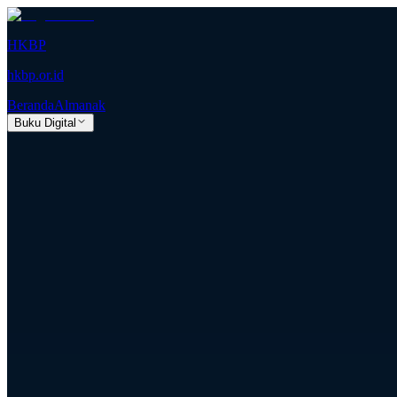
HKBP
hkbp.or.id
Beranda
Almanak
Buku Digital