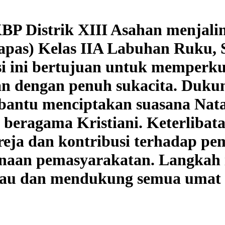
Distrik XIII Asahan menjalin 
pas) Kelas IIA Labuhan Ruku, S
si ini bertujuan untuk memperku
lan dengan penuh sukacita. Duku
bantu menciptakan suasana Nat
 beragama Kristiani. Keterlibat
ja dan kontribusi terhadap pem
inaan pemasyarakatan. Langkah
u dan mendukung semua umat d