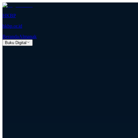
HKBP
hkbp.or.id
Beranda
Almanak
Buku Digital