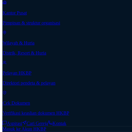
Kantor Pusat
Pimpinan & struktur organisasi
Wilayah & Huria
Distrik, Resort & Huria
Pelayan HKBP
Direktori pendeta & pelayan
Cek Dokumen
Verifikasi keaslian dokumen HKBP
Aspirasi
Cari Gereja
Kontak
Masuk ke Akun HKBP