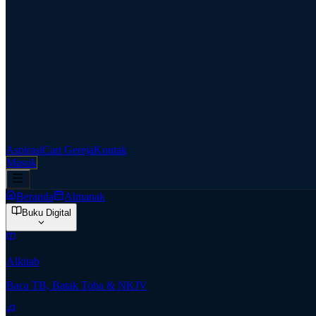
Aspirasi
Cari Gereja
Kontak
Masuk
Beranda
Almanak
Buku Digital
Alkitab
Baca TB, Batak Toba & NKJV