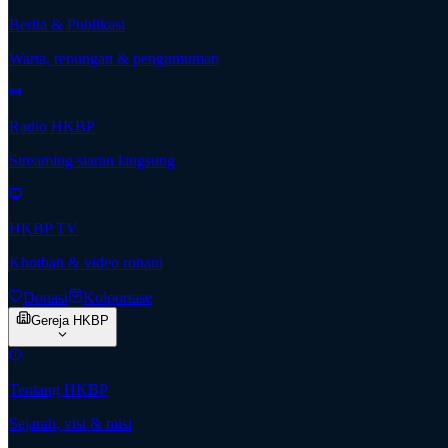
Berita & Publikasi
Warta, renungan & pengumuman
Radio HKBP
Streaming siaran langsung
HKBP TV
Khotbah & video rohani
Donasi
Kolportase
Gereja HKBP
Tentang HKBP
Sejarah, visi & misi