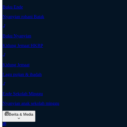
Buku Ende
Nyanyian rohani Batak
Buku Nyanyian
Kidung Jemaat HKBP
Kidung Jemaat
Lagu pujian & ibadah
Ende Sekolah Minggu
Nyanyian anak sekolah minggu
Berita & Media