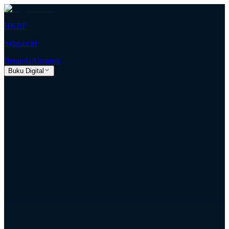
HKBP
hkbp.or.id
Beranda
Almanak
Buku Digital