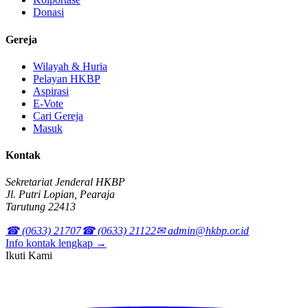
Donasi
Gereja
Wilayah & Huria
Pelayan HKBP
Aspirasi
E-Vote
Cari Gereja
Masuk
Kontak
Sekretariat Jenderal HKBP
Jl. Putri Lopian, Pearaja
Tarutung 22413
☎ (0633) 21707
☎ (0633) 21122
✉ admin@hkbp.or.id
Info kontak lengkap →
Ikuti Kami