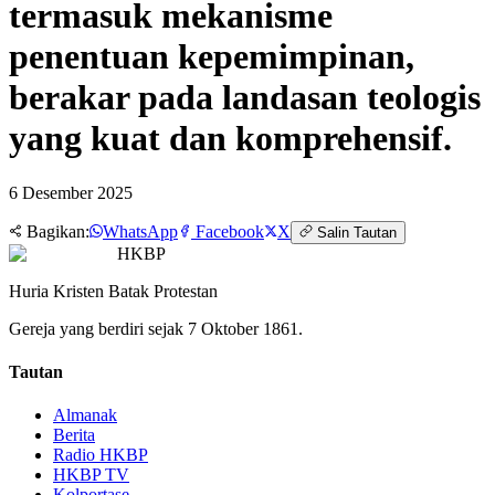
termasuk mekanisme
penentuan kepemimpinan,
berakar pada landasan teologis
yang kuat dan komprehensif.
6 Desember 2025
Bagikan:
WhatsApp
Facebook
X
Salin Tautan
HKBP
Huria Kristen Batak Protestan
Gereja yang berdiri sejak 7 Oktober 1861.
Tautan
Almanak
Berita
Radio HKBP
HKBP TV
Kolportase