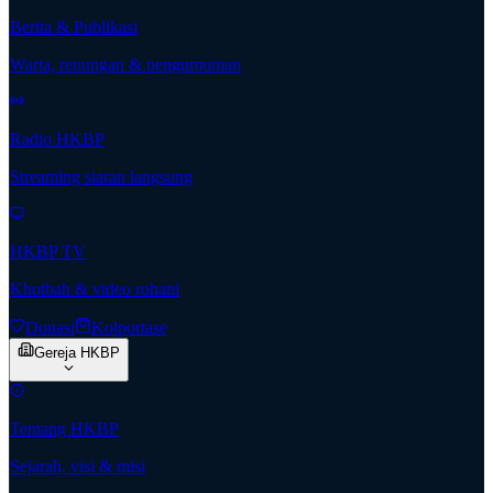
Berita & Publikasi
Warta, renungan & pengumuman
Radio HKBP
Streaming siaran langsung
HKBP TV
Khotbah & video rohani
Donasi
Kolportase
Gereja HKBP
Tentang HKBP
Sejarah, visi & misi