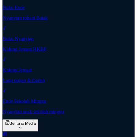
Buku Ende
Nyanyian rohani Batak
Buku Nyanyian
Kidung Jemaat HKBP
Kidung Jemaat
Lagu pujian & ibadah
Ende Sekolah Minggu
Nyanyian anak sekolah minggu
Berita & Media