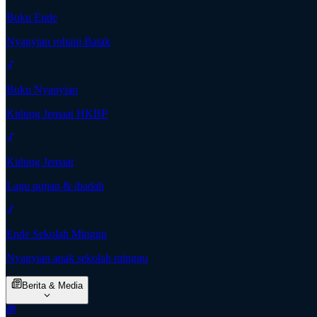
Buku Ende
Nyanyian rohani Batak
Buku Nyanyian
Kidung Jemaat HKBP
Kidung Jemaat
Lagu pujian & ibadah
Ende Sekolah Minggu
Nyanyian anak sekolah minggu
Berita & Media