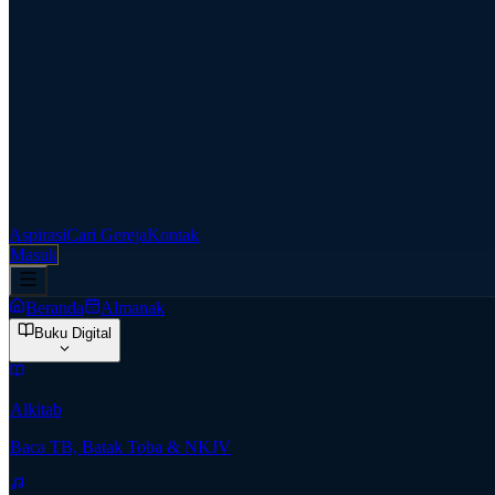
Aspirasi
Cari Gereja
Kontak
Masuk
Beranda
Almanak
Buku Digital
Alkitab
Baca TB, Batak Toba & NKJV