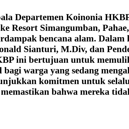
a Departemen Koinonia HKBP, P
 ke Resort Simangumban, Pahae
erdampak bencana alam. Dalam k
onald Sianturi, M.Div, dan Pend
BP ini bertujuan untuk memuli
 bagi warga yang sedang mengal
unjukkan komitmen untuk selalu 
 memastikan bahwa mereka tida