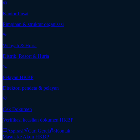
Kantor Pusat
Pimpinan & struktur organisasi
Wilayah & Huria
Distrik, Resort & Huria
Pelayan HKBP
Direktori pendeta & pelayan
Cek Dokumen
Verifikasi keaslian dokumen HKBP
Aspirasi
Cari Gereja
Kontak
Masuk ke Akun HKBP