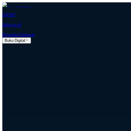
HKBP
hkbp.or.id
Beranda
Almanak
Buku Digital