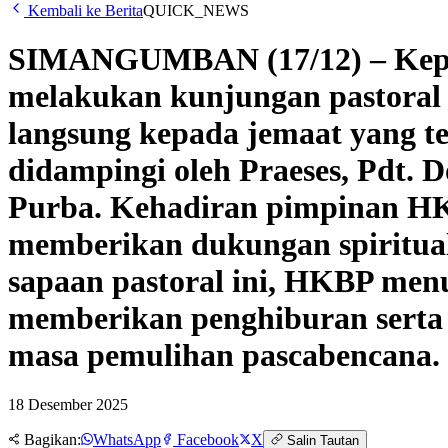
Kembali ke Berita
QUICK_NEWS
SIMANGUMBAN (17/12) – Kepal
melakukan kunjungan pastoral
langsung kepada jemaat yang t
didampingi oleh Praeses, Pdt. D
Purba. Kehadiran pimpinan HK
memberikan dukungan spiritual
sapaan pastoral ini, HKBP men
memberikan penghiburan serta
masa pemulihan pascabencana.
18 Desember 2025
Bagikan:
WhatsApp
Facebook
X
Salin Tautan