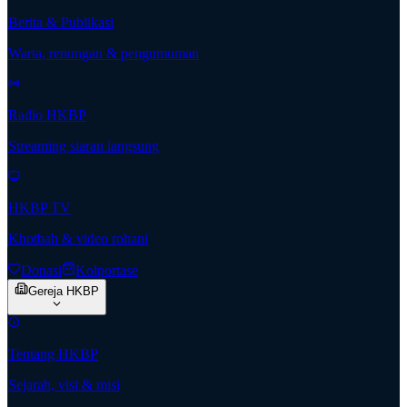
Berita & Publikasi
Warta, renungan & pengumuman
Radio HKBP
Streaming siaran langsung
HKBP TV
Khotbah & video rohani
Donasi
Kolportase
Gereja HKBP
Tentang HKBP
Sejarah, visi & misi