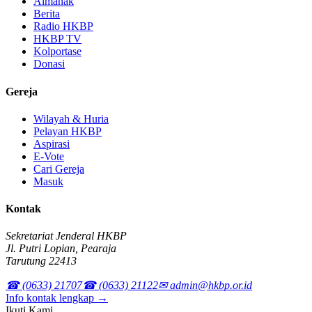
Almanak
Berita
Radio HKBP
HKBP TV
Kolportase
Donasi
Gereja
Wilayah & Huria
Pelayan HKBP
Aspirasi
E-Vote
Cari Gereja
Masuk
Kontak
Sekretariat Jenderal HKBP
Jl. Putri Lopian, Pearaja
Tarutung 22413
☎ (0633) 21707
☎ (0633) 21122
✉ admin@hkbp.or.id
Info kontak lengkap →
Ikuti Kami