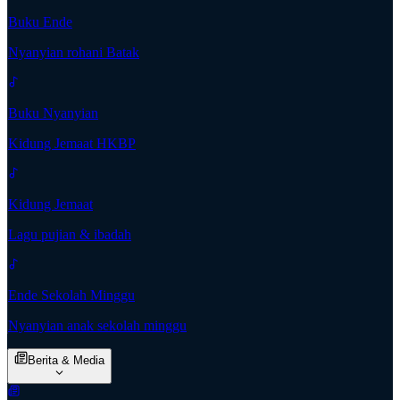
Buku Ende
Nyanyian rohani Batak
Buku Nyanyian
Kidung Jemaat HKBP
Kidung Jemaat
Lagu pujian & ibadah
Ende Sekolah Minggu
Nyanyian anak sekolah minggu
Berita & Media