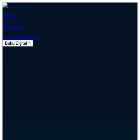
HKBP
hkbp.or.id
Beranda
Almanak
Buku Digital