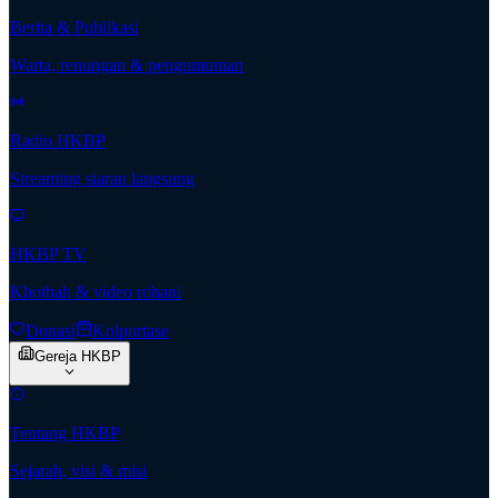
Berita & Publikasi
Warta, renungan & pengumuman
Radio HKBP
Streaming siaran langsung
HKBP TV
Khotbah & video rohani
Donasi
Kolportase
Gereja HKBP
Tentang HKBP
Sejarah, visi & misi