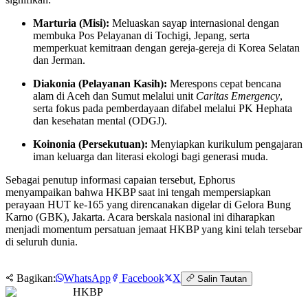
Marturia (Misi):
Meluaskan sayap internasional dengan
membuka Pos Pelayanan di Tochigi, Jepang, serta
memperkuat kemitraan dengan gereja-gereja di Korea Selatan
dan Jerman.
Diakonia (Pelayanan Kasih):
Merespons cepat bencana
alam di Aceh dan Sumut melalui unit
Caritas Emergency
,
serta fokus pada pemberdayaan difabel melalui PK Hephata
dan kesehatan mental (ODGJ).
Koinonia (Persekutuan):
Menyiapkan kurikulum pengajaran
iman keluarga dan literasi ekologi bagi generasi muda.
Sebagai penutup informasi capaian tersebut, Ephorus
menyampaikan bahwa HKBP saat ini tengah mempersiapkan
perayaan HUT ke-165 yang direncanakan digelar di Gelora Bung
Karno (GBK), Jakarta. Acara berskala nasional ini diharapkan
menjadi momentum persatuan jemaat HKBP yang kini telah tersebar
di seluruh dunia.
Bagikan:
WhatsApp
Facebook
X
Salin Tautan
HKBP