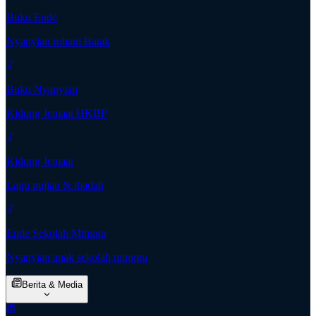
Buku Ende
Nyanyian rohani Batak
Buku Nyanyian
Kidung Jemaat HKBP
Kidung Jemaat
Lagu pujian & ibadah
Ende Sekolah Minggu
Nyanyian anak sekolah minggu
Berita & Media