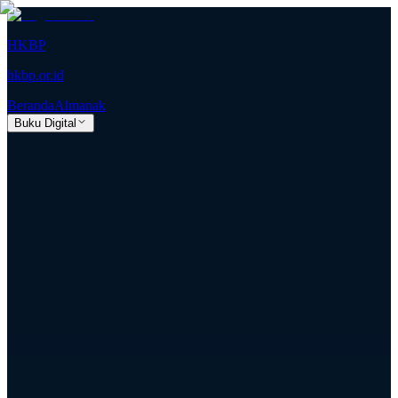
HKBP
hkbp.or.id
Beranda
Almanak
Buku Digital