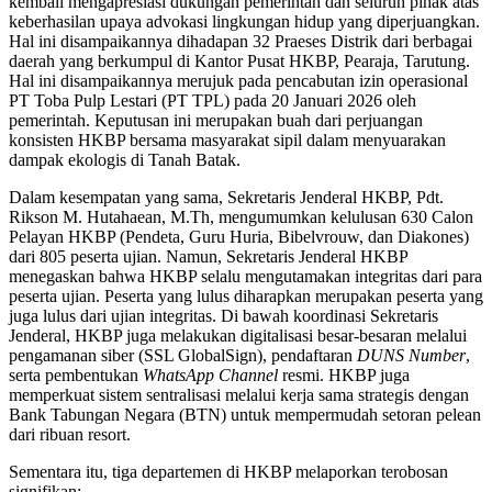
kembali mengapresiasi dukungan pemerintah dan seluruh pihak atas
keberhasilan upaya advokasi lingkungan hidup yang diperjuangkan.
Hal ini disampaikannya dihadapan 32 Praeses Distrik dari berbagai
daerah yang berkumpul di Kantor Pusat HKBP, Pearaja, Tarutung.
Hal ini disampaikannya merujuk pada pencabutan izin operasional
PT Toba Pulp Lestari (PT TPL)
pada 20 Januari 2026 oleh
pemerintah. K
eputusan ini merupakan buah dari perjuangan
konsisten HKBP bersama masyarakat sipil dalam menyuarakan
dampak ekologis di Tanah Batak.
Dalam kesempatan yang sama, Sekretaris Jenderal HKBP, Pdt.
Rikson M. Hutahaean, M.Th, mengumumkan kelulusan 630 Calon
Pelayan HKBP (Pendeta, Guru Huria, Bibelvrouw, dan Diakones)
dari 805 peserta ujian. Namun, Sekretaris Jenderal HKBP
menegaskan bahwa HKBP selalu mengutamakan integritas dari para
peserta ujian. Peserta yang lulus diharapkan merupakan peserta yang
juga lulus dari ujian integritas.
Di bawah koordinasi Sekretaris
Jenderal, HKBP juga melakukan digitalisasi besar-besaran melalui
pengamanan siber (SSL GlobalSign), pendaftaran
DUNS Number
,
serta pembentukan
WhatsApp Channel
resmi.
HKBP juga
memperkuat sistem sentralisasi melalui kerja sama strategis dengan
Bank Tabungan Negara (BTN) untuk mempermudah setoran pelean
dari ribuan resort.
Sementara itu, tiga departemen di HKBP melaporkan terobosan
signifikan: