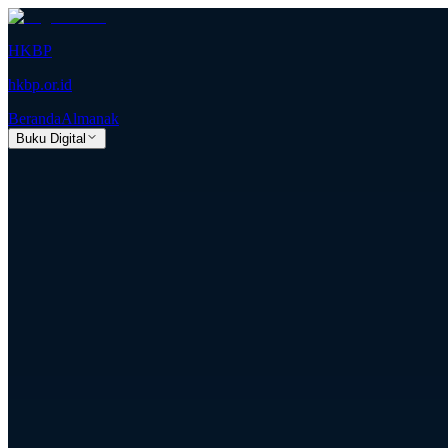
HKBP
hkbp.or.id
Beranda
Almanak
Buku Digital