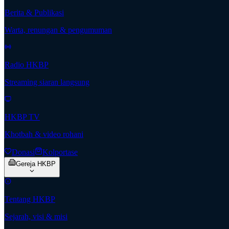
Berita & Publikasi
Warta, renungan & pengumuman
Radio HKBP
Streaming siaran langsung
HKBP TV
Khotbah & video rohani
Donasi
Kolportase
Gereja HKBP
Tentang HKBP
Sejarah, visi & misi