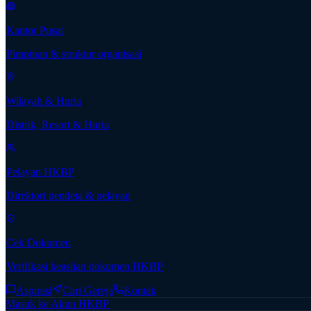
Kantor Pusat
Pimpinan & struktur organisasi
Wilayah & Huria
Distrik, Resort & Huria
Pelayan HKBP
Direktori pendeta & pelayan
Cek Dokumen
Verifikasi keaslian dokumen HKBP
Aspirasi
Cari Gereja
Kontak
Masuk ke Akun HKBP