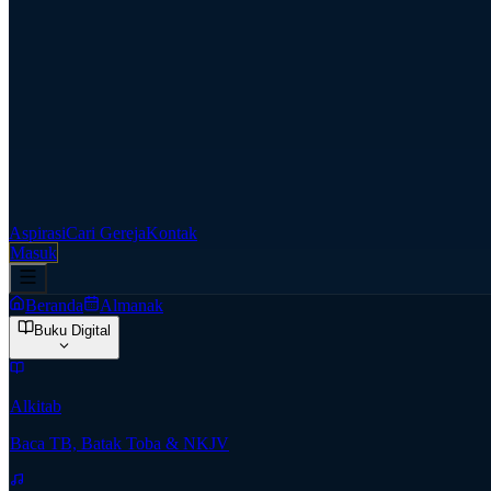
Aspirasi
Cari Gereja
Kontak
Masuk
Beranda
Almanak
Buku Digital
Alkitab
Baca TB, Batak Toba & NKJV