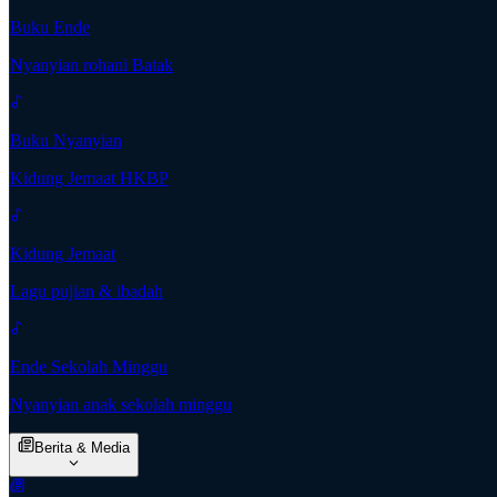
Buku Ende
Nyanyian rohani Batak
Buku Nyanyian
Kidung Jemaat HKBP
Kidung Jemaat
Lagu pujian & ibadah
Ende Sekolah Minggu
Nyanyian anak sekolah minggu
Berita & Media