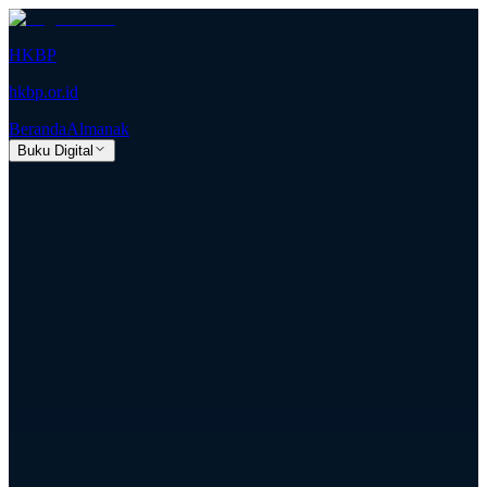
HKBP
hkbp.or.id
Beranda
Almanak
Buku Digital