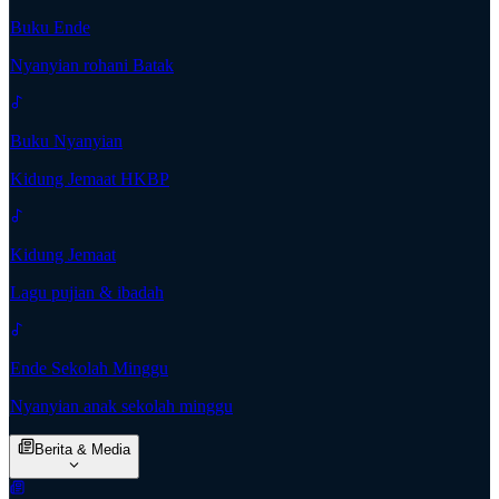
Buku Ende
Nyanyian rohani Batak
Buku Nyanyian
Kidung Jemaat HKBP
Kidung Jemaat
Lagu pujian & ibadah
Ende Sekolah Minggu
Nyanyian anak sekolah minggu
Berita & Media