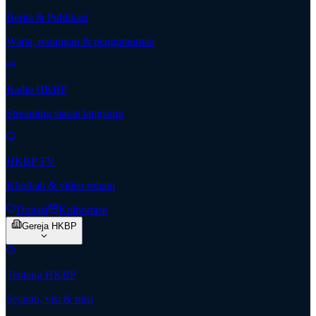
Berita & Publikasi
Warta, renungan & pengumuman
Radio HKBP
Streaming siaran langsung
HKBP TV
Khotbah & video rohani
Donasi
Kolportase
Gereja HKBP
Tentang HKBP
Sejarah, visi & misi