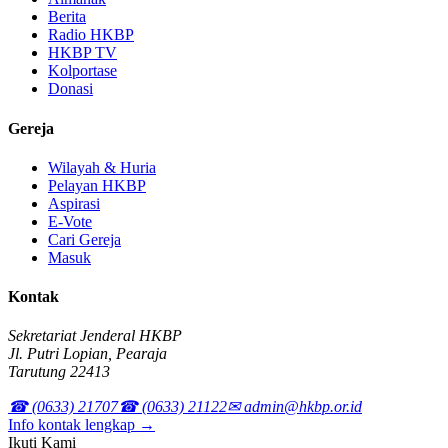
Berita
Radio HKBP
HKBP TV
Kolportase
Donasi
Gereja
Wilayah & Huria
Pelayan HKBP
Aspirasi
E-Vote
Cari Gereja
Masuk
Kontak
Sekretariat Jenderal HKBP
Jl. Putri Lopian, Pearaja
Tarutung 22413
☎ (0633) 21707
☎ (0633) 21122
✉ admin@hkbp.or.id
Info kontak lengkap →
Ikuti Kami