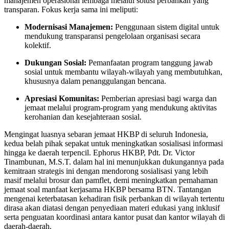
manajemen operasional lembaga melalui solusi perbankan yang
transparan. Fokus kerja sama ini meliputi:
Modernisasi Manajemen:
Penggunaan sistem digital untuk
mendukung transparansi pengelolaan organisasi secara
kolektif.
Dukungan Sosial:
Pemanfaatan program tanggung jawab
sosial untuk membantu wilayah-wilayah yang membutuhkan,
khususnya dalam penanggulangan bencana.
Apresiasi Komunitas:
Pemberian apresiasi bagi warga dan
jemaat melalui program-program yang mendukung aktivitas
kerohanian dan kesejahteraan sosial.
Mengingat luasnya sebaran jemaat HKBP di seluruh Indonesia,
kedua belah pihak sepakat untuk meningkatkan sosialisasi informasi
hingga ke daerah terpencil. Ephorus HKBP, Pdt. Dr. Victor
Tinambunan, M.S.T. dalam hal ini menunjukkan dukungannya pada
kemitraan strategis ini dengan mendorong sosialisasi yang lebih
masif melalui brosur dan pamflet, demi meningkatkan pemahaman
jemaat soal manfaat kerjasama HKBP bersama BTN. Tantangan
mengenai keterbatasan kehadiran fisik perbankan di wilayah tertentu
dirasa akan diatasi dengan penyediaan materi edukasi yang inklusif
serta penguatan koordinasi antara kantor pusat dan kantor wilayah di
daerah-daerah.