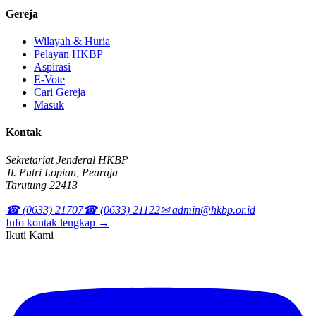
Gereja
Wilayah & Huria
Pelayan HKBP
Aspirasi
E-Vote
Cari Gereja
Masuk
Kontak
Sekretariat Jenderal HKBP
Jl. Putri Lopian, Pearaja
Tarutung 22413
☎ (0633) 21707
☎ (0633) 21122
✉ admin@hkbp.or.id
Info kontak lengkap →
Ikuti Kami