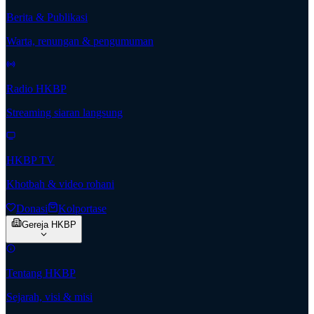
Berita & Publikasi
Warta, renungan & pengumuman
Radio HKBP
Streaming siaran langsung
HKBP TV
Khotbah & video rohani
Donasi
Kolportase
Gereja HKBP
Tentang HKBP
Sejarah, visi & misi