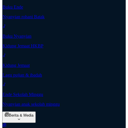
Buku Ende
Nyanyian rohani Batak
Buku Nyanyian
Kidung Jemaat HKBP
Kidung Jemaat
Lagu pujian & ibadah
Ende Sekolah Minggu
Nyanyian anak sekolah minggu
Berita & Media