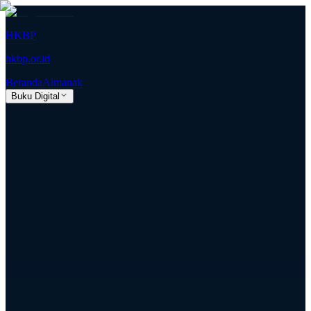
HKBP
hkbp.or.id
Beranda
Almanak
Buku Digital