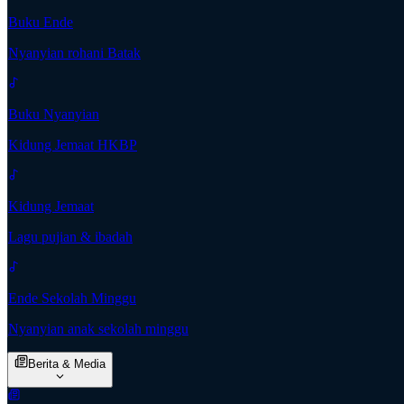
Buku Ende
Nyanyian rohani Batak
Buku Nyanyian
Kidung Jemaat HKBP
Kidung Jemaat
Lagu pujian & ibadah
Ende Sekolah Minggu
Nyanyian anak sekolah minggu
Berita & Media