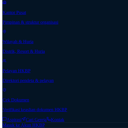
Kantor Pusat
Pimpinan & struktur organisasi
Wilayah & Huria
Distrik, Resort & Huria
Pelayan HKBP
Direktori pendeta & pelayan
Cek Dokumen
Verifikasi keaslian dokumen HKBP
Aspirasi
Cari Gereja
Kontak
Masuk ke Akun HKBP