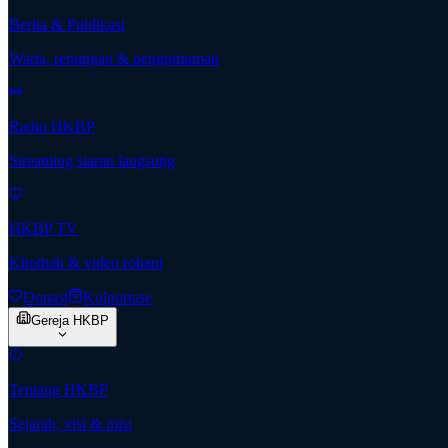
Berita & Publikasi
Warta, renungan & pengumuman
Radio HKBP
Streaming siaran langsung
HKBP TV
Khotbah & video rohani
Donasi
Kolportase
Gereja HKBP
Tentang HKBP
Sejarah, visi & misi