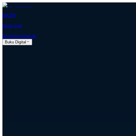
HKBP
hkbp.or.id
Beranda
Almanak
Buku Digital