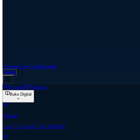
Aspirasi
Cari Gereja
Kontak
Masuk
Beranda
Almanak
Buku Digital
Alkitab
Baca TB, Batak Toba & NKJV