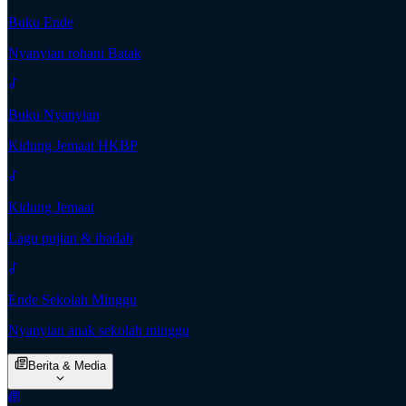
Buku Ende
Nyanyian rohani Batak
Buku Nyanyian
Kidung Jemaat HKBP
Kidung Jemaat
Lagu pujian & ibadah
Ende Sekolah Minggu
Nyanyian anak sekolah minggu
Berita & Media