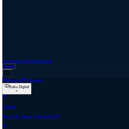
Aspirasi
Cari Gereja
Kontak
Masuk
Beranda
Almanak
Buku Digital
Alkitab
Baca TB, Batak Toba & NKJV