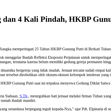
 dan 4 Kali Pindah, HKBP Gunu
Rangka memperingati 25 Tahun HKBP Gunung Putri di Berkati Tuhan 
menggelar Ibadah Refleksi Eksposisi Perjalanan untuk memperingati h
tangan, terutama karena belum memiliki gedung gereja permanen hingga
dinamika bergereja yang tidak mudah. Jemaat tercatat sudah empat ka
unan tersebut dirobohkan oleh oknum-oknum kelompok intoleran yang t
HKBP Gunung Putri saat ini terpaksa menyewa Gedung Diklat Satwa Pol
ria Siahaan,
S.Th
., meneguhkan hati jemaat melalui firman Tuhan yan
 rumah ibadah mandiri.
g senantiasa berpegang teguh kepada-Nya," ujar Pdt. Elpinaria di sela