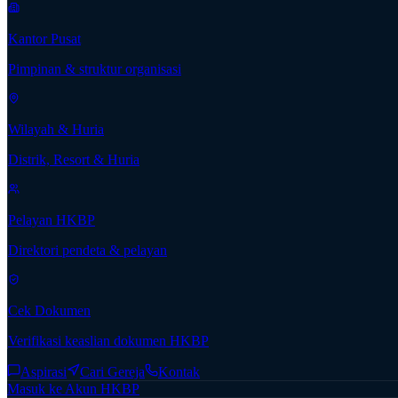
Kantor Pusat
Pimpinan & struktur organisasi
Wilayah & Huria
Distrik, Resort & Huria
Pelayan HKBP
Direktori pendeta & pelayan
Cek Dokumen
Verifikasi keaslian dokumen HKBP
Aspirasi
Cari Gereja
Kontak
Masuk ke Akun HKBP