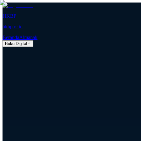
HKBP
hkbp.or.id
Beranda
Almanak
Buku Digital