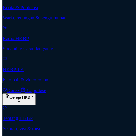
Berita & Publikasi
Warta, renungan & pengumuman
Radio HKBP
Streaming siaran langsung
HKBP TV
Khotbah & video rohani
Donasi
Kolportase
Gereja HKBP
Tentang HKBP
Sejarah, visi & misi