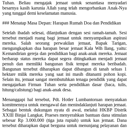
Tuhan. Beliau mengajak jemaat untuk senantiasa menyadari
besarnya kasih karunia Allah yang telah mengorbankan Anak-Nya
yang tunggal demi keselamatan manusia.
### Menatap Masa Depan: Harapan Rumah Doa dan Pendidikan
Setelah ibadah selesai, dilanjutkan dengan sesi ramah-tamah. Sesi
tersebut menjadi ruang bagi jemaat untuk menyampaikan aspirasi
mereka. Salah seorang perwakilan jemaat, Bapak Tarigan,
mengungkapkan dua harapan besar jemaat Kala Wih Ilang, yaitu:
Kemandirian gereja dan pendidikan bagi anak-anak mereka. Jemaat
berharap status mereka dapat segera ditingkatkan menjadi jemaat
penuh dan memiliki bangunan fisik tempat mereka beribadah.
Bangunan tersebut diharapkan dapat dibangun di tanah seluas 1
hektare milik mereka yang saat ini masih ditanami pohon kopi.
Selain itu, jemaat sangat membutuhkan tenaga pendidik yang dapat
mengajarkan Firman Tuhan serta pendidikan dasar (baca, tulis,
hitung/calistung) bagi anak-anak desa.
Menanggapi hal tersebut, Pdt. Hotler Lumbantoruan menyatakan
komitmennya untuk mengawal dan menindaklanjuti harapan jemaat.
Sebagai bentuk dukungan nyata di awal, melalui HKBP Distrik
XXIII Binjai Langkat, Praeses menyerahkan bantuan dana stimulan
sebesar Rp 3.000.000 (tiga juta rupiah) untuk kas jemaat. Dana
tersebut diharapkan dapat berguna untuk menunjang pelayanan dan