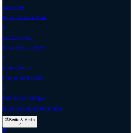
Buku Ende
Nyanyian rohani Batak
Buku Nyanyian
Kidung Jemaat HKBP
Kidung Jemaat
Lagu pujian & ibadah
Ende Sekolah Minggu
Nyanyian anak sekolah minggu
Berita & Media