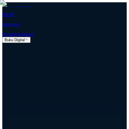
HKBP
hkbp.or.id
Beranda
Almanak
Buku Digital