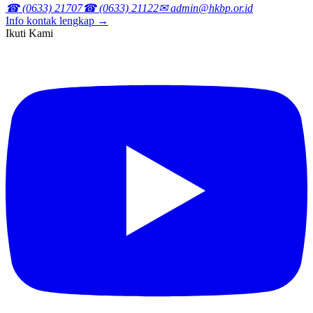
☎ (0633) 21707
☎ (0633) 21122
✉ admin@hkbp.or.id
Info kontak lengkap →
Ikuti Kami