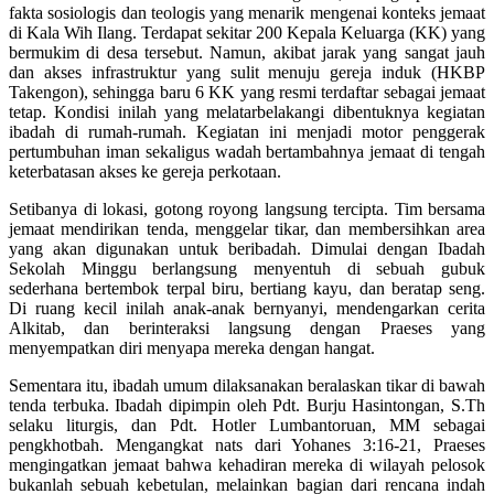
fakta sosiologis dan teologis yang menarik mengenai konteks jemaat
di Kala Wih Ilang. Terdapat sekitar 200 Kepala Keluarga (KK) yang
bermukim di desa tersebut. Namun, akibat jarak yang sangat jauh
dan akses infrastruktur yang sulit menuju gereja induk (HKBP
Takengon), sehingga baru 6 KK yang resmi terdaftar sebagai jemaat
tetap. Kondisi inilah yang melatarbelakangi dibentuknya kegiatan
ibadah di rumah-rumah. Kegiatan ini menjadi motor penggerak
pertumbuhan iman sekaligus wadah bertambahnya jemaat di tengah
keterbatasan akses ke gereja perkotaan.
Setibanya di lokasi, gotong royong langsung tercipta. Tim bersama
jemaat mendirikan tenda, menggelar tikar, dan membersihkan area
yang akan digunakan untuk beribadah. Dimulai dengan Ibadah
Sekolah Minggu berlangsung menyentuh di sebuah gubuk
sederhana bertembok terpal biru, bertiang kayu, dan beratap seng.
Di ruang kecil inilah anak-anak bernyanyi, mendengarkan cerita
Alkitab, dan berinteraksi langsung dengan Praeses yang
menyempatkan diri menyapa mereka dengan hangat.
Sementara itu, ibadah umum dilaksanakan beralaskan tikar di bawah
tenda terbuka. Ibadah dipimpin oleh Pdt. Burju Hasintongan, S.Th
selaku liturgis, dan Pdt. Hotler Lumbantoruan, MM sebagai
pengkhotbah. Mengangkat nats dari Yohanes 3:16-21, Praeses
mengingatkan jemaat bahwa kehadiran mereka di wilayah pelosok
bukanlah sebuah kebetulan, melainkan bagian dari rencana indah