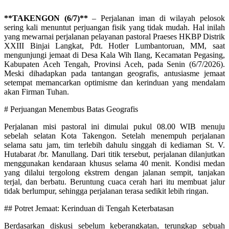
**TAKENGON (6/7)**
– Perjalanan iman di wilayah pelosok
sering kali menuntut perjuangan fisik yang tidak mudah. Hal inilah
yang mewarnai perjalanan pelayanan pastoral Praeses HKBP Distrik
XXIII Binjai Langkat, Pdt. Hotler Lumbantoruan, MM, saat
mengunjungi jemaat di Desa Kala Wih Ilang, Kecamatan Pegasing,
Kabupaten Aceh Tengah, Provinsi Aceh, pada Senin (6/7/2026).
Meski dihadapkan pada tantangan geografis, antusiasme jemaat
setempat memancarkan optimisme dan kerinduan yang mendalam
akan Firman Tuhan.
# Perjuangan Menembus Batas Geografis
Perjalanan misi pastoral ini dimulai pukul 08.00 WIB menuju
sebelah selatan Kota Takengon. Setelah menempuh perjalanan
selama satu jam, tim terlebih dahulu singgah di kediaman St. V.
Hutabarat /br. Manullang. Dari titik tersebut, perjalanan dilanjutkan
menggunakan kendaraan khusus selama 40 menit. Kondisi medan
yang dilalui tergolong ekstrem dengan jalanan sempit, tanjakan
terjal, dan berbatu. Beruntung cuaca cerah hari itu membuat jalur
tidak berlumpur, sehingga perjalanan terasa sedikit lebih ringan.
## Potret Jemaat: Kerinduan di Tengah Keterbatasan
Berdasarkan diskusi sebelum keberangkatan, terungkap sebuah