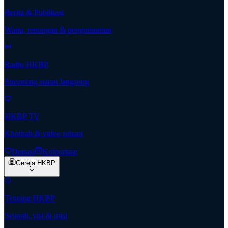
Berita & Publikasi
Warta, renungan & pengumuman
Radio HKBP
Streaming siaran langsung
HKBP TV
Khotbah & video rohani
Donasi
Kolportase
Gereja HKBP
Tentang HKBP
Sejarah, visi & misi