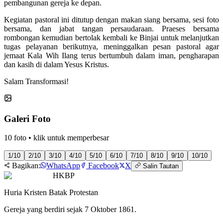
pembangunan gereja ke depan.
Kegiatan pastoral ini ditutup dengan makan siang bersama, sesi foto
bersama, dan jabat tangan persaudaraan. Praeses bersama
rombongan kemudian bertolak kembali ke Binjai untuk melanjutkan
tugas pelayanan berikutnya, meninggalkan pesan pastoral agar
jemaat Kala Wih Ilang terus bertumbuh dalam iman, pengharapan
dan kasih di dalam Yesus Kristus.
Salam Transformasi!
Galeri Foto
10
foto • klik untuk memperbesar
1
/
10
2
/
10
3
/
10
4
/
10
5
/
10
6
/
10
7
/
10
8
/
10
9
/
10
10
/
10
Bagikan:
WhatsApp
Facebook
X
Salin Tautan
HKBP
Huria Kristen Batak Protestan
Gereja yang berdiri sejak 7 Oktober 1861.