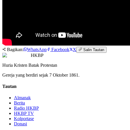
Bagikan:
WhatsApp
Facebook
X
Salin Tautan
HKBP
Huria Kristen Batak Protestan
Gereja yang berdiri sejak 7 Oktober 1861.
Tautan
Almanak
Berita
Radio HKBP
HKBP TV
Kolportase
Donasi