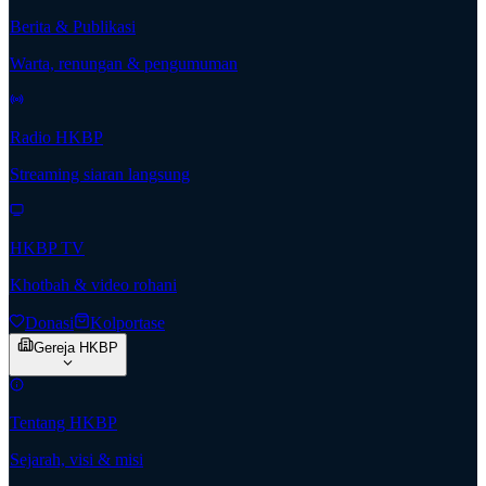
Berita & Publikasi
Warta, renungan & pengumuman
Radio HKBP
Streaming siaran langsung
HKBP TV
Khotbah & video rohani
Donasi
Kolportase
Gereja HKBP
Tentang HKBP
Sejarah, visi & misi