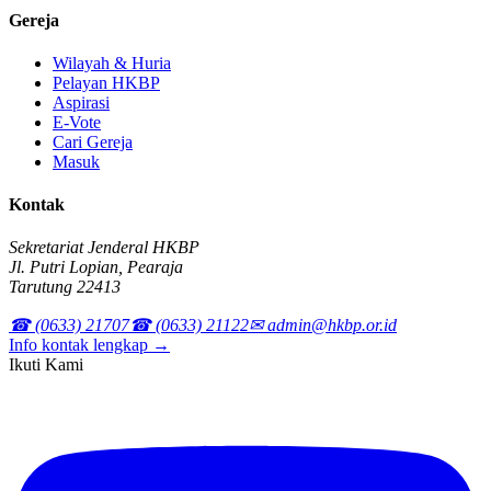
Gereja
Wilayah & Huria
Pelayan HKBP
Aspirasi
E-Vote
Cari Gereja
Masuk
Kontak
Sekretariat Jenderal HKBP
Jl. Putri Lopian, Pearaja
Tarutung 22413
☎ (0633) 21707
☎ (0633) 21122
✉ admin@hkbp.or.id
Info kontak lengkap →
Ikuti Kami