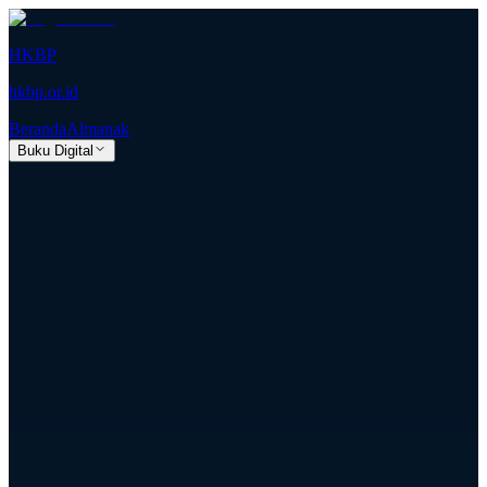
HKBP
hkbp.or.id
Beranda
Almanak
Buku Digital