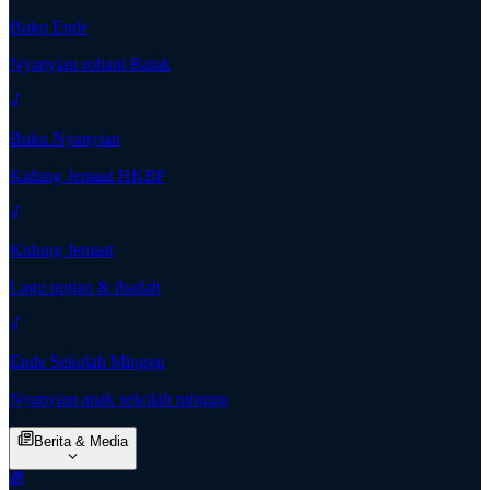
Buku Ende
Nyanyian rohani Batak
Buku Nyanyian
Kidung Jemaat HKBP
Kidung Jemaat
Lagu pujian & ibadah
Ende Sekolah Minggu
Nyanyian anak sekolah minggu
Berita & Media