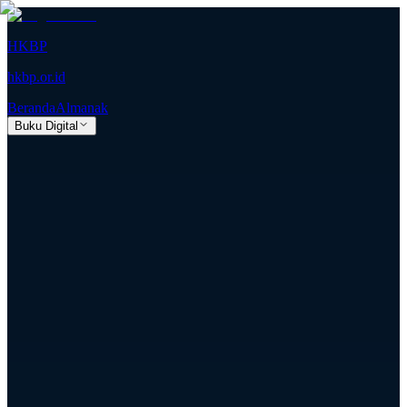
HKBP
hkbp.or.id
Beranda
Almanak
Buku Digital