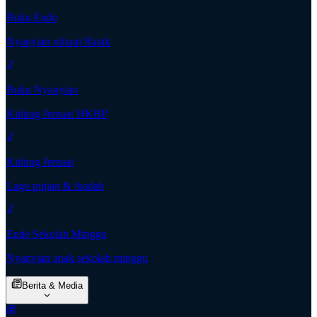
Buku Ende
Nyanyian rohani Batak
Buku Nyanyian
Kidung Jemaat HKBP
Kidung Jemaat
Lagu pujian & ibadah
Ende Sekolah Minggu
Nyanyian anak sekolah minggu
Berita & Media