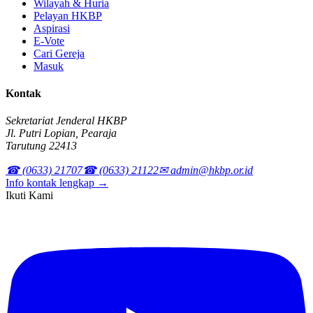
Wilayah & Huria
Pelayan HKBP
Aspirasi
E-Vote
Cari Gereja
Masuk
Kontak
Sekretariat Jenderal HKBP
Jl. Putri Lopian, Pearaja
Tarutung 22413
☎ (0633) 21707
☎ (0633) 21122
✉ admin@hkbp.or.id
Info kontak lengkap →
Ikuti Kami