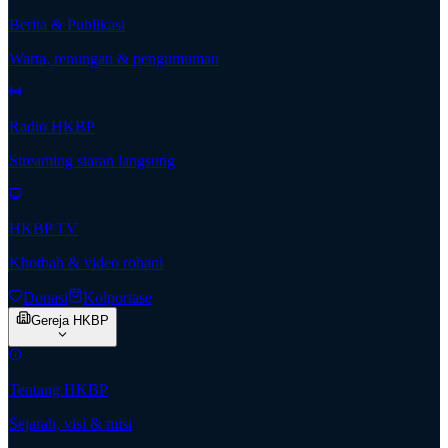
Berita & Publikasi
Warta, renungan & pengumuman
Radio HKBP
Streaming siaran langsung
HKBP TV
Khotbah & video rohani
Donasi
Kolportase
Gereja HKBP
Tentang HKBP
Sejarah, visi & misi