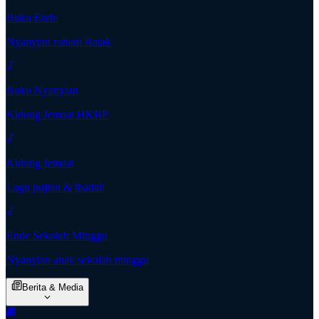
Buku Ende
Nyanyian rohani Batak
Buku Nyanyian
Kidung Jemaat HKBP
Kidung Jemaat
Lagu pujian & ibadah
Ende Sekolah Minggu
Nyanyian anak sekolah minggu
Berita & Media