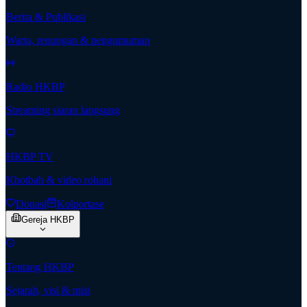
Berita & Publikasi
Warta, renungan & pengumuman
Radio HKBP
Streaming siaran langsung
HKBP TV
Khotbah & video rohani
Donasi
Kolportase
Gereja HKBP
Tentang HKBP
Sejarah, visi & misi