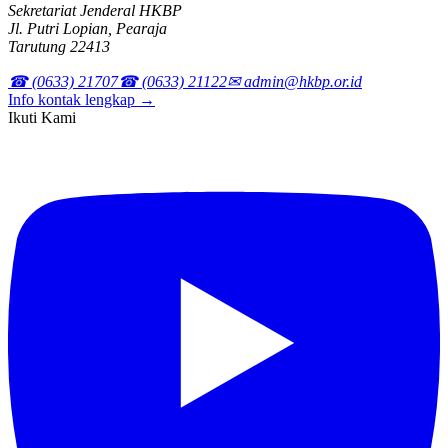
Sekretariat Jenderal HKBP
Jl. Putri Lopian, Pearaja
Tarutung 22413
☎ (0633) 21707
☎ (0633) 21122
✉ admin@hkbp.or.id
Info kontak lengkap →
Ikuti Kami