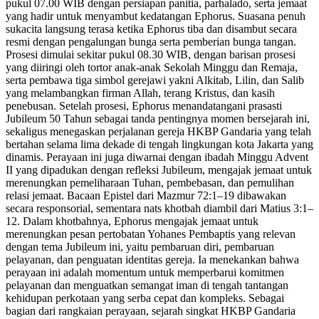
pukul 07.00 WIB dengan persiapan panitia, parhalado, serta jemaat
yang hadir untuk menyambut kedatangan Ephorus. Suasana penuh
sukacita langsung terasa ketika Ephorus tiba dan disambut secara
resmi dengan pengalungan bunga serta pemberian bunga tangan.
Prosesi dimulai sekitar pukul 08.30 WIB, dengan barisan prosesi
yang diiringi oleh tortor anak-anak Sekolah Minggu dan Remaja,
serta pembawa tiga simbol gerejawi yakni Alkitab, Lilin, dan Salib
yang melambangkan firman Allah, terang Kristus, dan kasih
penebusan. Setelah prosesi, Ephorus menandatangani prasasti
Jubileum 50 Tahun sebagai tanda pentingnya momen bersejarah ini,
sekaligus menegaskan perjalanan gereja HKBP Gandaria yang telah
bertahan selama lima dekade di tengah lingkungan kota Jakarta yang
dinamis. Perayaan ini juga diwarnai dengan ibadah Minggu Advent
II yang dipadukan dengan refleksi Jubileum, mengajak jemaat untuk
merenungkan pemeliharaan Tuhan, pembebasan, dan pemulihan
relasi jemaat. Bacaan Epistel dari Mazmur 72:1–19 dibawakan
secara responsorial, sementara nats khotbah diambil dari Matius 3:1–
12. Dalam khotbahnya, Ephorus mengajak jemaat untuk
merenungkan pesan pertobatan Yohanes Pembaptis yang relevan
dengan tema Jubileum ini, yaitu pembaruan diri, pembaruan
pelayanan, dan penguatan identitas gereja. Ia menekankan bahwa
perayaan ini adalah momentum untuk memperbarui komitmen
pelayanan dan menguatkan semangat iman di tengah tantangan
kehidupan perkotaan yang serba cepat dan kompleks. Sebagai
bagian dari rangkaian perayaan, sejarah singkat HKBP Gandaria