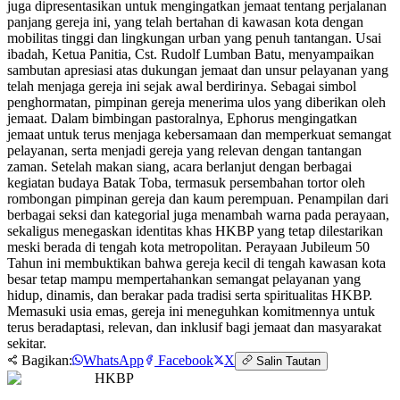
juga dipresentasikan untuk mengingatkan jemaat tentang perjalanan
panjang gereja ini, yang telah bertahan di kawasan kota dengan
mobilitas tinggi dan lingkungan urban yang penuh tantangan. Usai
ibadah, Ketua Panitia, Cst. Rudolf Lumban Batu, menyampaikan
sambutan apresiasi atas dukungan jemaat dan unsur pelayanan yang
telah menjaga gereja ini sejak awal berdirinya. Sebagai simbol
penghormatan, pimpinan gereja menerima ulos yang diberikan oleh
jemaat. Dalam bimbingan pastoralnya, Ephorus mengingatkan
jemaat untuk terus menjaga kebersamaan dan memperkuat semangat
pelayanan, serta menjadi gereja yang relevan dengan tantangan
zaman. Setelah makan siang, acara berlanjut dengan berbagai
kegiatan budaya Batak Toba, termasuk persembahan tortor oleh
rombongan pimpinan gereja dan kaum perempuan. Penampilan dari
berbagai seksi dan kategorial juga menambah warna pada perayaan,
sekaligus menegaskan identitas khas HKBP yang tetap dilestarikan
meski berada di tengah kota metropolitan. Perayaan Jubileum 50
Tahun ini membuktikan bahwa gereja kecil di tengah kawasan kota
besar tetap mampu mempertahankan semangat pelayanan yang
hidup, dinamis, dan berakar pada tradisi serta spiritualitas HKBP.
Memasuki usia emas, gereja ini meneguhkan komitmennya untuk
terus beradaptasi, relevan, dan inklusif bagi jemaat dan masyarakat
sekitar.
Bagikan:
WhatsApp
Facebook
X
Salin Tautan
HKBP