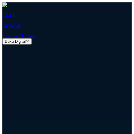
HKBP
hkbp.or.id
Beranda
Almanak
Buku Digital