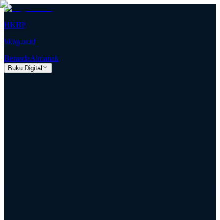
HKBP
hkbp.or.id
Beranda
Almanak
Buku Digital