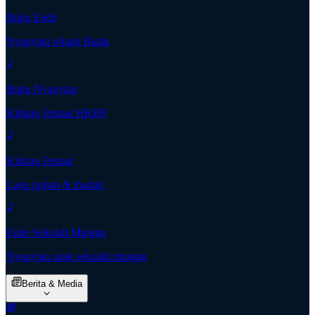
Buku Ende
Nyanyian rohani Batak
Buku Nyanyian
Kidung Jemaat HKBP
Kidung Jemaat
Lagu pujian & ibadah
Ende Sekolah Minggu
Nyanyian anak sekolah minggu
Berita & Media