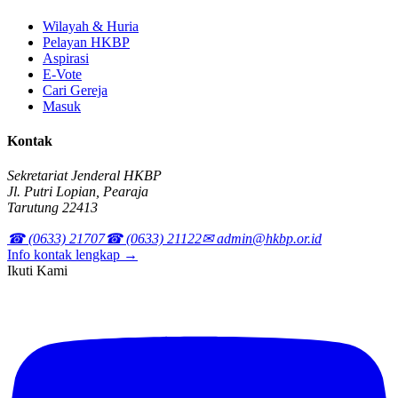
Wilayah & Huria
Pelayan HKBP
Aspirasi
E-Vote
Cari Gereja
Masuk
Kontak
Sekretariat Jenderal HKBP
Jl. Putri Lopian, Pearaja
Tarutung 22413
☎ (0633) 21707
☎ (0633) 21122
✉ admin@hkbp.or.id
Info kontak lengkap →
Ikuti Kami