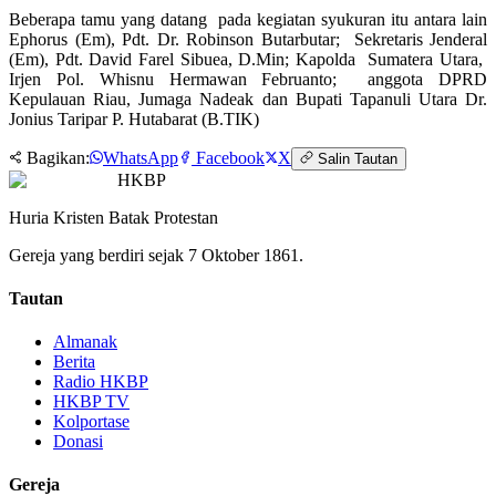
Beberapa tamu yang datang pada kegiatan syukuran itu antara lain
Ephorus (Em), Pdt. Dr. Robinson Butarbutar; Sekretaris Jenderal
(Em), Pdt. David Farel Sibuea, D.Min; Kapolda Sumatera Utara,
Irjen Pol. Whisnu Hermawan Februanto; anggota DPRD
Kepulauan Riau, Jumaga Nadeak dan Bupati Tapanuli Utara Dr.
Jonius Taripar P. Hutabarat (B.TIK)
Bagikan:
WhatsApp
Facebook
X
Salin Tautan
HKBP
Huria Kristen Batak Protestan
Gereja yang berdiri sejak 7 Oktober 1861.
Tautan
Almanak
Berita
Radio HKBP
HKBP TV
Kolportase
Donasi
Gereja