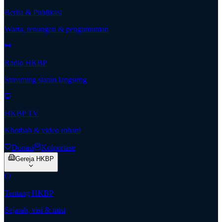
Berita & Publikasi
Warta, renungan & pengumuman
Radio HKBP
Streaming siaran langsung
HKBP TV
Khotbah & video rohani
Donasi
Kolportase
Gereja HKBP
Tentang HKBP
Sejarah, visi & misi