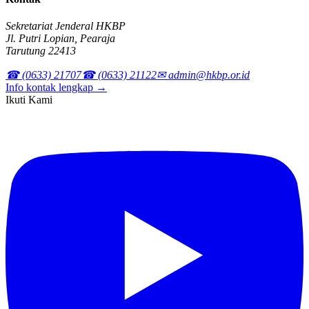
Sekretariat Jenderal HKBP
Jl. Putri Lopian, Pearaja
Tarutung 22413
☎ (0633) 21707
☎ (0633) 21122
✉ admin@hkbp.or.id
Info kontak lengkap →
Ikuti Kami