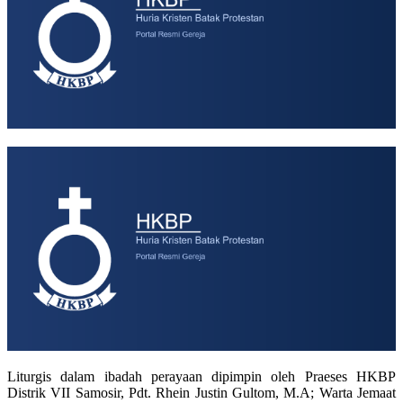
Liturgis dalam ibadah perayaan dipimpin oleh Praeses HKBP
Distrik VII Samosir, Pdt. Rhein Justin Gultom, M.A; Warta Jemaat