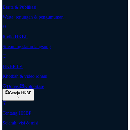
Berita & Publikasi
Warta, renungan & pengumuman
Radio HKBP
Streaming siaran langsung
HKBP TV
Khotbah & video rohani
Donasi
Kolportase
Gereja HKBP
Tentang HKBP
Sejarah, visi & misi