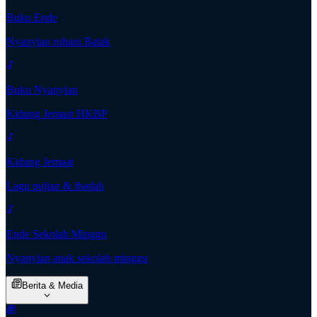
Buku Ende
Nyanyian rohani Batak
Buku Nyanyian
Kidung Jemaat HKBP
Kidung Jemaat
Lagu pujian & ibadah
Ende Sekolah Minggu
Nyanyian anak sekolah minggu
Berita & Media