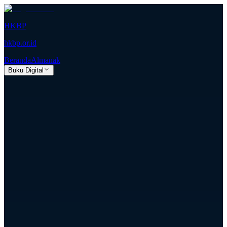
HKBP
hkbp.or.id
Beranda
Almanak
Buku Digital