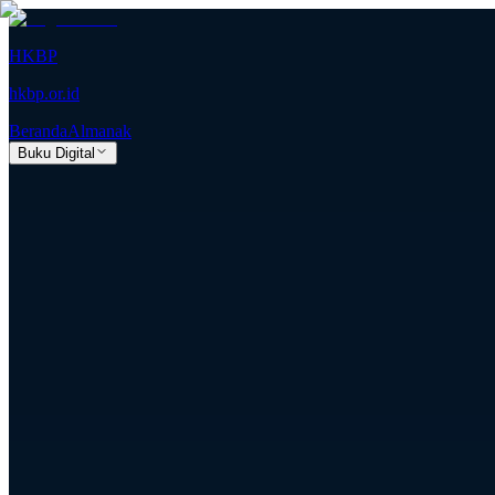
HKBP
hkbp.or.id
Beranda
Almanak
Buku Digital