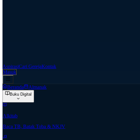
Aspirasi
Cari Gereja
Kontak
Masuk
Beranda
Almanak
Buku Digital
Alkitab
Baca TB, Batak Toba & NKJV