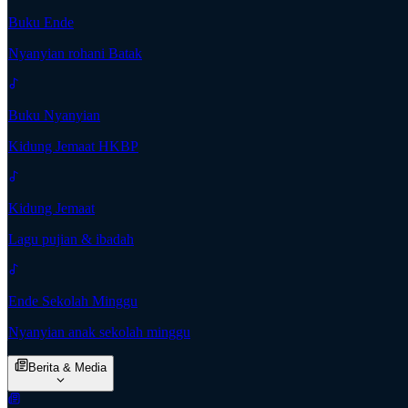
Buku Ende
Nyanyian rohani Batak
Buku Nyanyian
Kidung Jemaat HKBP
Kidung Jemaat
Lagu pujian & ibadah
Ende Sekolah Minggu
Nyanyian anak sekolah minggu
Berita & Media