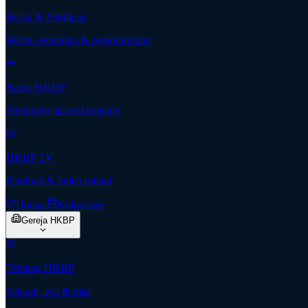
Berita & Publikasi
Warta, renungan & pengumuman
Radio HKBP
Streaming siaran langsung
HKBP TV
Khotbah & video rohani
Donasi
Kolportase
Gereja HKBP
Tentang HKBP
Sejarah, visi & misi