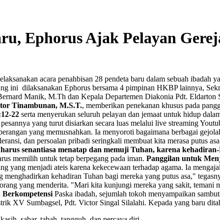
u, Ephorus Ajak Pelayan Gereja
laksanakan acara penahbisan 28 pendeta baru dalam sebuah ibadah ya
ng ini
dilaksanakan Ephorus bersama 4 pimpinan HKBP lainnya, Sekr
Bernard Manik, M.Th dan Kepala Departemen Diakonia Pdt. Eldarton S
ctor Tinambunan, M.S.T.
, memberikan penekanan khusus pada panggi
:12-22
serta menyerukan seluruh pelayan dan jemaat untuk hidup dala
esannya yang turut disiarkan secara luas melalui live streaming Yout
erangan yang memusnahkan. Ia menyoroti bagaimana berbagai gejolak i
ntoleransi, dan persoalan pribadi seringkali membuat kita merasa putus
a harus senantiasa menatap dan memuji Tuhan, karena kehadira
harus memilih untuk tetap berpegang pada iman.
Panggilan untuk Men
ng yang menjadi ateis karena kekecewaan terhadap agama. Ia mengajak
g menghadirkan kehadiran Tuhan bagi mereka yang putus asa," tegasny
ang yang menderita. "Mari kita kunjungi mereka yang sakit, temani m
n Berkompetensi
Paska ibadah, sejumlah tokoh menyampaikan sambutan
k XV Sumbagsel, Pdt. Victor Singal Silalahi. Kepada yang baru ditah
kasih, sabar, tabah, tangguh, dan percaya diri.