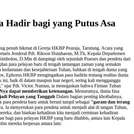
 Hadir bagi yang Putus Asa
ng penuh hikmat di Gereja HKBP Pearaja, Tarutung. Acara yang
etaris Jenderal Pdt. Rikson Hutahaean, M.Th, Kepala Departemen
imbolon, D.Min di dampingi oleh sejumlah Praeses dan pendeta dari
lan para pelayan baru di tengah tantangan zaman yang semakin
m kedamaian dan kesejahteraan Tuhan, bahkan di tengah dunia yang
ube, Ephorus HKBP mengingatkan para hadirin tentang realitas dunia
ni, baik di dalam maupun luar negeri, sering kali mengganggu
 asa," ujar Pdt. Victor. Namun, ia menegaskan bahwa Firman Tuhan
n-Nya dapat memberikan ketenangan.
Menurutnya, dunia bisa
jadi Pelayan yang Tangguh
Dalam bagian penting khotbahnya,
 para pendeta baru untuk berani tampil sebagai
"garam dan terang
a. Ia menyerukan para pendeta untuk menjadi alat di tangan Tuhan,
ereka, dan biarkan kehadiran kita menjadi cerminan kehadiran
 bagi para pelayan HKBP yang baru ditahbis, antara lain Kepala
bis mereka berpesan antara lain: