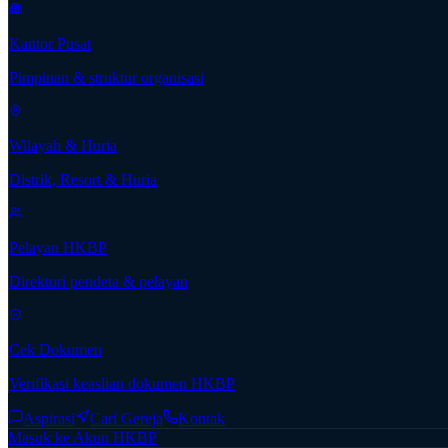
Kantor Pusat
Pimpinan & struktur organisasi
Wilayah & Huria
Distrik, Resort & Huria
Pelayan HKBP
Direktori pendeta & pelayan
Cek Dokumen
Verifikasi keaslian dokumen HKBP
Aspirasi
Cari Gereja
Kontak
Masuk ke Akun HKBP