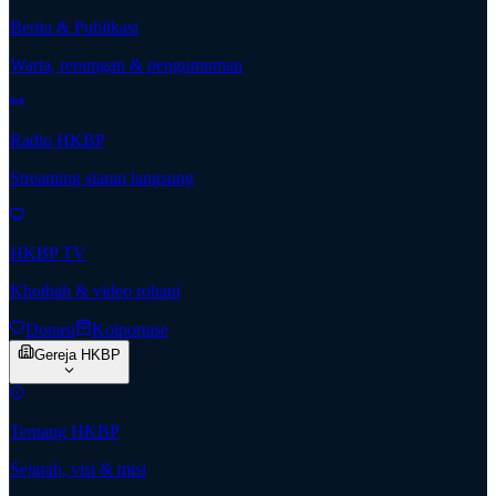
Berita & Publikasi
Warta, renungan & pengumuman
Radio HKBP
Streaming siaran langsung
HKBP TV
Khotbah & video rohani
Donasi
Kolportase
Gereja HKBP
Tentang HKBP
Sejarah, visi & misi