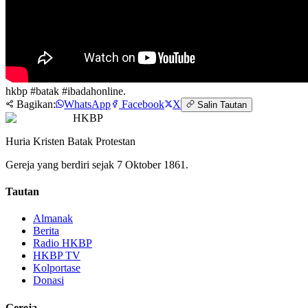
hkbp #batak #ibadahonline.
Bagikan:
WhatsApp
Facebook
X
Salin Tautan
HKBP
Huria Kristen Batak Protestan
Gereja yang berdiri sejak 7 Oktober 1861.
Tautan
Almanak
Berita
Radio HKBP
HKBP TV
Kolportase
Donasi
Gereja