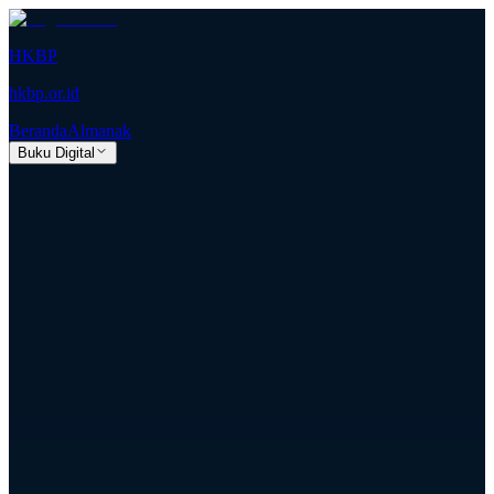
HKBP
hkbp.or.id
Beranda
Almanak
Buku Digital