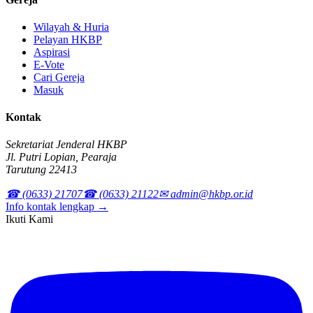
Wilayah & Huria
Pelayan HKBP
Aspirasi
E-Vote
Cari Gereja
Masuk
Kontak
Sekretariat Jenderal HKBP
Jl. Putri Lopian, Pearaja
Tarutung 22413
☎ (0633) 21707
☎ (0633) 21122
✉ admin@hkbp.or.id
Info kontak lengkap →
Ikuti Kami