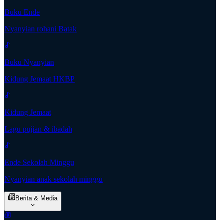
Buku Ende
Nyanyian rohani Batak
Buku Nyanyian
Kidung Jemaat HKBP
Kidung Jemaat
Lagu pujian & ibadah
Ende Sekolah Minggu
Nyanyian anak sekolah minggu
Berita & Media