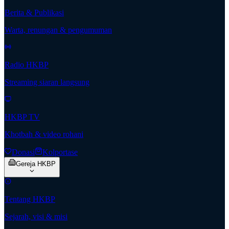
Berita & Publikasi
Warta, renungan & pengumuman
Radio HKBP
Streaming siaran langsung
HKBP TV
Khotbah & video rohani
Donasi
Kolportase
Gereja HKBP
Tentang HKBP
Sejarah, visi & misi