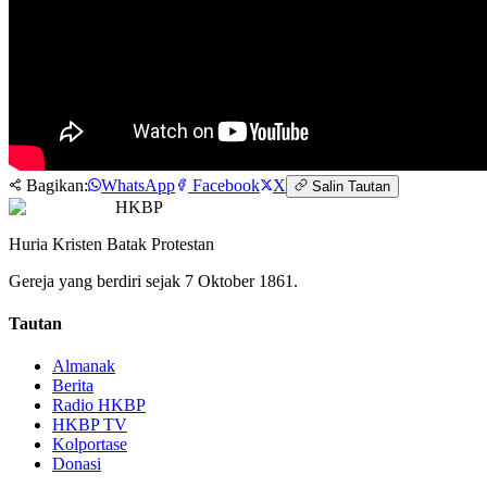
Bagikan:
WhatsApp
Facebook
X
Salin Tautan
HKBP
Huria Kristen Batak Protestan
Gereja yang berdiri sejak 7 Oktober 1861.
Tautan
Almanak
Berita
Radio HKBP
HKBP TV
Kolportase
Donasi