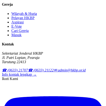
Gereja
Wilayah & Huria
Pelayan HKBP
Aspirasi
E-Vote
Cari Gereja
Masuk
Kontak
Sekretariat Jenderal HKBP
Jl. Putri Lopian, Pearaja
Tarutung 22413
☎ (0633) 21707
☎ (0633) 21122
✉ admin@hkbp.or.id
Info kontak lengkap →
Ikuti Kami