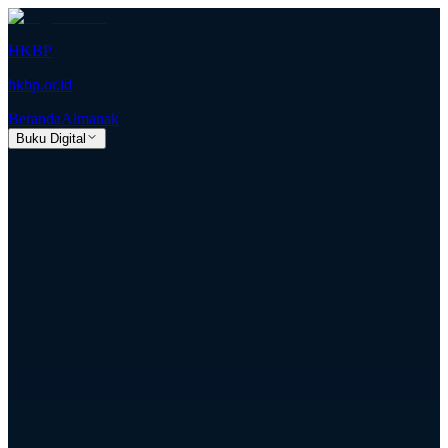
HKBP
hkbp.or.id
Beranda
Almanak
Buku Digital