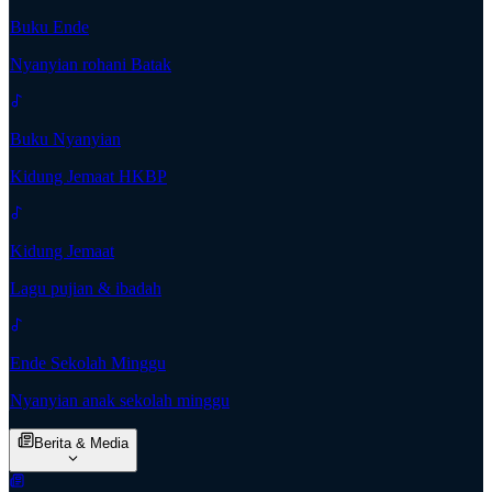
Buku Ende
Nyanyian rohani Batak
Buku Nyanyian
Kidung Jemaat HKBP
Kidung Jemaat
Lagu pujian & ibadah
Ende Sekolah Minggu
Nyanyian anak sekolah minggu
Berita & Media