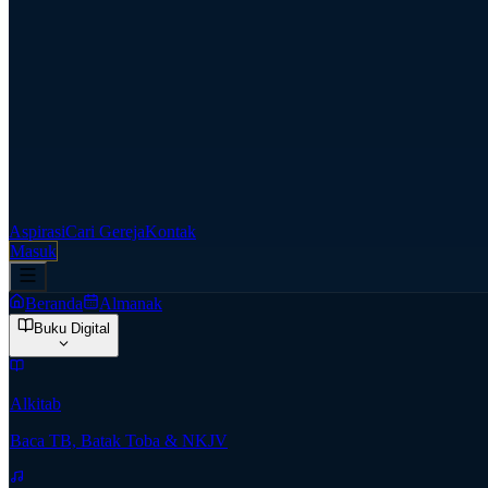
Aspirasi
Cari Gereja
Kontak
Masuk
Beranda
Almanak
Buku Digital
Alkitab
Baca TB, Batak Toba & NKJV