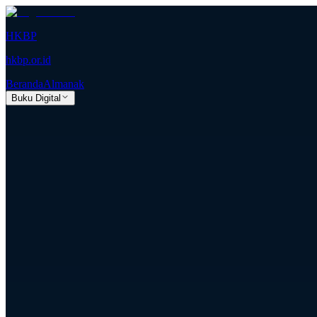
HKBP
hkbp.or.id
Beranda
Almanak
Buku Digital