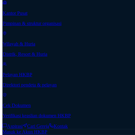
Kantor Pusat
Pimpinan & struktur organisasi
Wilayah & Huria
Distrik, Resort & Huria
Pelayan HKBP
Direktori pendeta & pelayan
Cek Dokumen
Verifikasi keaslian dokumen HKBP
Aspirasi
Cari Gereja
Kontak
Masuk ke Akun HKBP