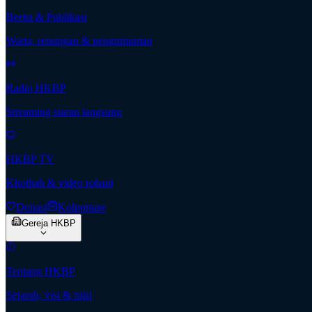
Berita & Publikasi
Warta, renungan & pengumuman
Radio HKBP
Streaming siaran langsung
HKBP TV
Khotbah & video rohani
Donasi
Kolportase
Gereja HKBP
Tentang HKBP
Sejarah, visi & misi