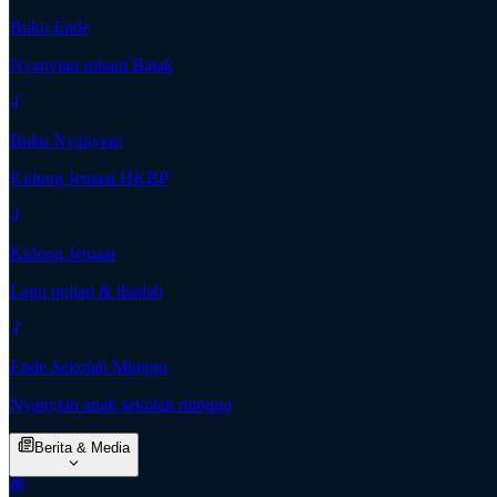
Buku Ende
Nyanyian rohani Batak
Buku Nyanyian
Kidung Jemaat HKBP
Kidung Jemaat
Lagu pujian & ibadah
Ende Sekolah Minggu
Nyanyian anak sekolah minggu
Berita & Media