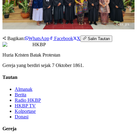
Bagikan:
WhatsApp
Facebook
X
Salin Tautan
HKBP
Huria Kristen Batak Protestan
Gereja yang berdiri sejak 7 Oktober 1861.
Tautan
Almanak
Berita
Radio HKBP
HKBP TV
Kolportase
Donasi
Gereja