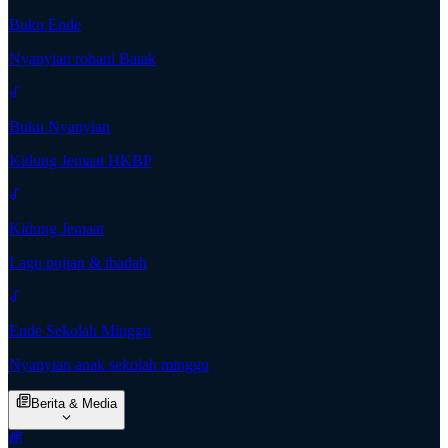
Buku Ende
Nyanyian rohani Batak
Buku Nyanyian
Kidung Jemaat HKBP
Kidung Jemaat
Lagu pujian & ibadah
Ende Sekolah Minggu
Nyanyian anak sekolah minggu
Berita & Media