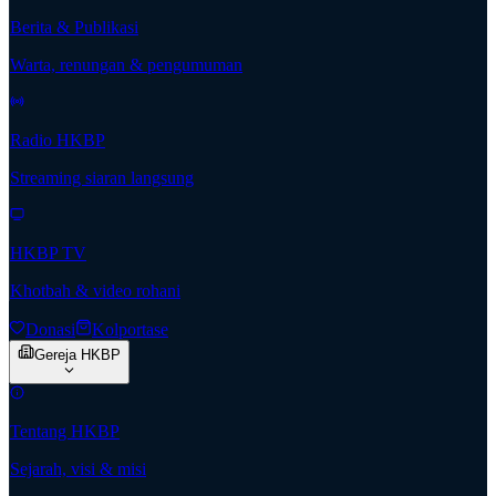
Berita & Publikasi
Warta, renungan & pengumuman
Radio HKBP
Streaming siaran langsung
HKBP TV
Khotbah & video rohani
Donasi
Kolportase
Gereja HKBP
Tentang HKBP
Sejarah, visi & misi