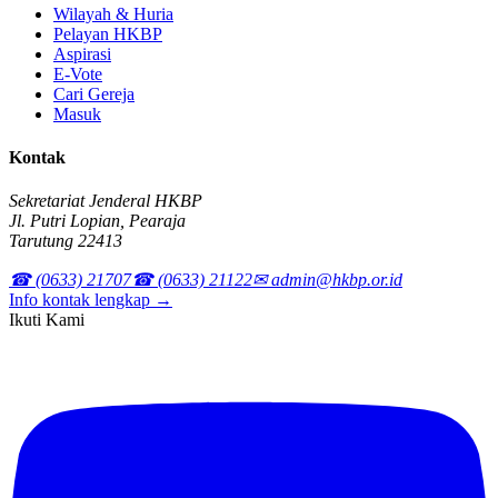
Wilayah & Huria
Pelayan HKBP
Aspirasi
E-Vote
Cari Gereja
Masuk
Kontak
Sekretariat Jenderal HKBP
Jl. Putri Lopian, Pearaja
Tarutung 22413
☎ (0633) 21707
☎ (0633) 21122
✉ admin@hkbp.or.id
Info kontak lengkap →
Ikuti Kami