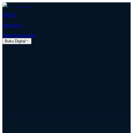
HKBP
hkbp.or.id
Beranda
Almanak
Buku Digital