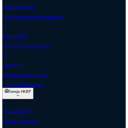
Berita & Publikasi
Warta, renungan & pengumuman
Radio HKBP
Streaming siaran langsung
HKBP TV
Khotbah & video rohani
Donasi
Kolportase
Gereja HKBP
Tentang HKBP
Sejarah, visi & misi