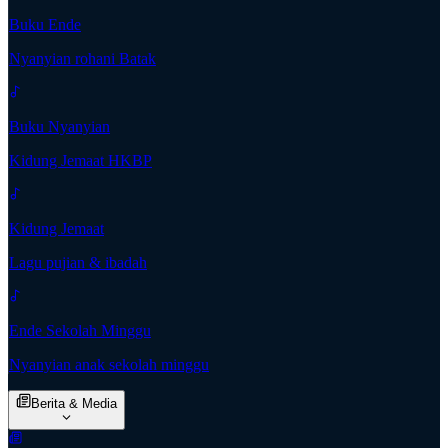
Buku Ende
Nyanyian rohani Batak
Buku Nyanyian
Kidung Jemaat HKBP
Kidung Jemaat
Lagu pujian & ibadah
Ende Sekolah Minggu
Nyanyian anak sekolah minggu
Berita & Media