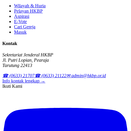
Wilayah & Huria
Pelayan HKBP
Aspirasi
E-Vote
Cari Gereja
Masuk
Kontak
Sekretariat Jenderal HKBP
Jl. Putri Lopian, Pearaja
Tarutung 22413
☎ (0633) 21707
☎ (0633) 21122
✉ admin@hkbp.or.id
Info kontak lengkap →
Ikuti Kami