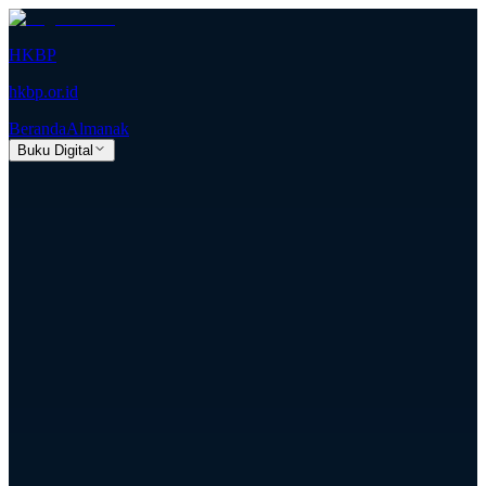
HKBP
hkbp.or.id
Beranda
Almanak
Buku Digital