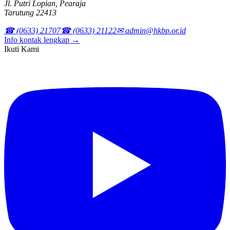
Jl. Putri Lopian, Pearaja
Tarutung 22413
☎ (0633) 21707
☎ (0633) 21122
✉ admin@hkbp.or.id
Info kontak lengkap →
Ikuti Kami