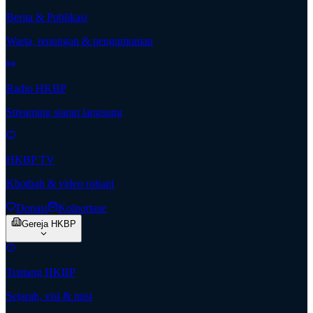
Berita & Publikasi
Warta, renungan & pengumuman
Radio HKBP
Streaming siaran langsung
HKBP TV
Khotbah & video rohani
Donasi
Kolportase
Gereja HKBP
Tentang HKBP
Sejarah, visi & misi