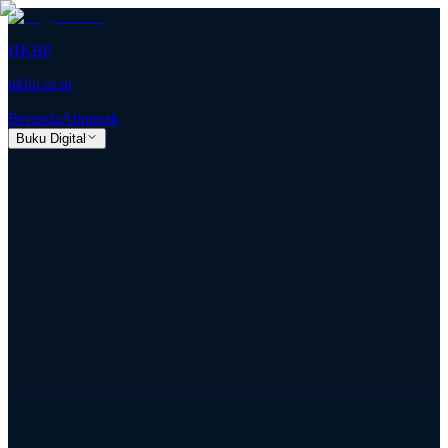
HKBP
hkbp.or.id
Beranda
Almanak
Buku Digital