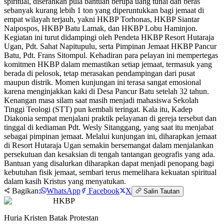
spiritual, diserahkan pula bantuan berupa uang tunai dan beras
sebanyak kurang lebih 1 ton yang diperuntukkan bagi jemaat di
empat wilayah terjauh, yakni HKBP Torhonas, HKBP Siantar
Naipospos, HKBP Batu Lamak, dan HKBP Lobu Haminjon.
Kegiatan ini turut didampingi oleh Pendeta HKBP Resort Hutaraja
Ugan, Pdt. Sahat Napitupulu, serta Pimpinan Jemaat HKBP Pancur
Batu, Pdt. Frans Sitompul. Kehadiran para pelayan ini mempertegas
komitmen HKBP dalam memastikan setiap jemaat, termasuk yang
berada di pelosok, tetap merasakan pendampingan dari pusat
maupun distrik. Momen kunjungan ini terasa sangat emosional
karena menginjakkan kaki di Desa Pancur Batu setelah 32 tahun.
Kenangan masa silam saat masih menjadi mahasiswa Sekolah
Tinggi Teologi (STT) pun kembali teringat. Kala itu, Kadep
Diakonia sempat menjalani praktik pelayanan di gereja tersebut dan
tinggal di kediaman Pdt. Wesly Sitanggang, yang saat itu menjabat
sebagai pimpinan jemaat. Melalui kunjungan ini, diharapkan jemaat
di Resort Hutaraja Ugan semakin bersemangat dalam menjalankan
persekutuan dan kesaksian di tengah tantangan geografis yang ada.
Bantuan yang disalurkan diharapkan dapat menjadi penopang bagi
kebutuhan fisik jemaat, sembari terus memelihara kekuatan spiritual
dalam kasih Kristus yang menyatukan.
Bagikan:
WhatsApp
Facebook
X
Salin Tautan
HKBP
Huria Kristen Batak Protestan