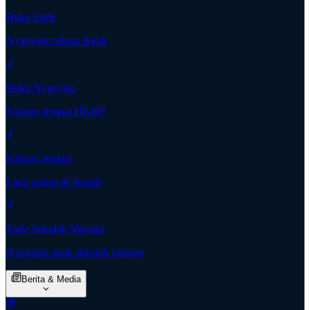
Buku Ende
Nyanyian rohani Batak
Buku Nyanyian
Kidung Jemaat HKBP
Kidung Jemaat
Lagu pujian & ibadah
Ende Sekolah Minggu
Nyanyian anak sekolah minggu
Berita & Media