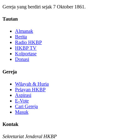
Gereja yang berdiri sejak 7 Oktober 1861.
Tautan
Almanak
Berita
Radio HKBP
HKBP TV
Kolportase
Donasi
Gereja
Wilayah & Huria
Pelayan HKBP
Aspirasi
E-Vote
Cari Gereja
Masuk
Kontak
Sekretariat Jenderal HKBP