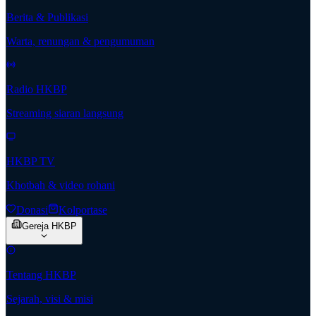
Berita & Publikasi
Warta, renungan & pengumuman
Radio HKBP
Streaming siaran langsung
HKBP TV
Khotbah & video rohani
Donasi
Kolportase
Gereja HKBP
Tentang HKBP
Sejarah, visi & misi