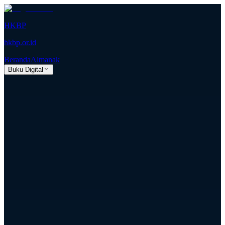
HKBP
hkbp.or.id
Beranda
Almanak
Buku Digital