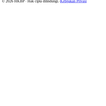
©
2026
HKBP · Hak cipta dilindungi.
·
Kebijakan Privasi