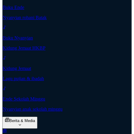
Buku Ende
Nyanyian rohani Batak
Buku Nyanyian
Kidung Jemaat HKBP
Kidung Jemaat
Lagu pujian & ibadah
Ende Sekolah Minggu
Nyanyian anak sekolah minggu
Berita & Media