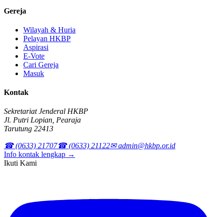
Gereja
Wilayah & Huria
Pelayan HKBP
Aspirasi
E-Vote
Cari Gereja
Masuk
Kontak
Sekretariat Jenderal HKBP
Jl. Putri Lopian, Pearaja
Tarutung 22413
☎ (0633) 21707
☎ (0633) 21122
✉ admin@hkbp.or.id
Info kontak lengkap →
Ikuti Kami