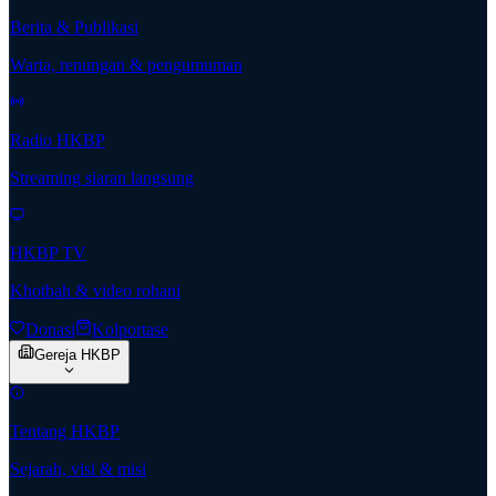
Berita & Publikasi
Warta, renungan & pengumuman
Radio HKBP
Streaming siaran langsung
HKBP TV
Khotbah & video rohani
Donasi
Kolportase
Gereja HKBP
Tentang HKBP
Sejarah, visi & misi