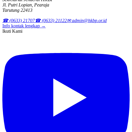
Jl. Putri Lopian, Pearaja
Tarutung 22413
☎ (0633) 21707
☎ (0633) 21122
✉ admin@hkbp.or.id
Info kontak lengkap →
Ikuti Kami