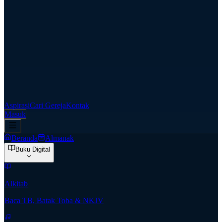
Aspirasi
Cari Gereja
Kontak
Masuk
Beranda
Almanak
Buku Digital
Alkitab
Baca TB, Batak Toba & NKJV