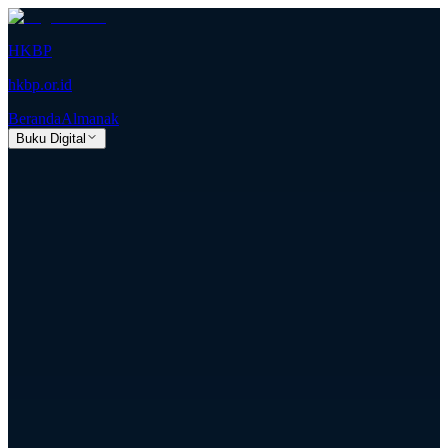
HKBP
hkbp.or.id
Beranda
Almanak
Buku Digital