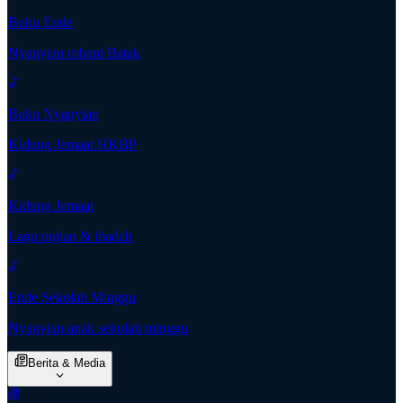
Buku Ende
Nyanyian rohani Batak
Buku Nyanyian
Kidung Jemaat HKBP
Kidung Jemaat
Lagu pujian & ibadah
Ende Sekolah Minggu
Nyanyian anak sekolah minggu
Berita & Media