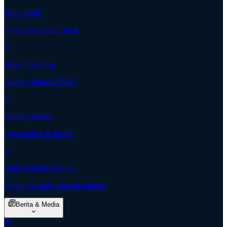
Buku Ende
Nyanyian rohani Batak
Buku Nyanyian
Kidung Jemaat HKBP
Kidung Jemaat
Lagu pujian & ibadah
Ende Sekolah Minggu
Nyanyian anak sekolah minggu
Berita & Media