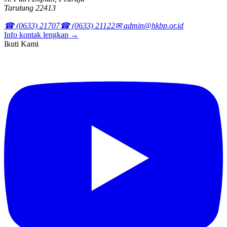
Tarutung 22413
☎ (0633) 21707
☎ (0633) 21122
✉ admin@hkbp.or.id
Info kontak lengkap →
Ikuti Kami