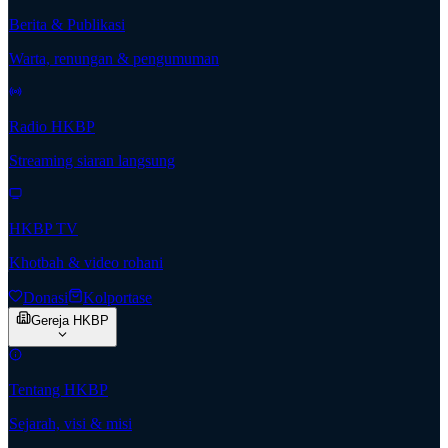
Berita & Publikasi
Warta, renungan & pengumuman
Radio HKBP
Streaming siaran langsung
HKBP TV
Khotbah & video rohani
Donasi
Kolportase
Gereja HKBP
Tentang HKBP
Sejarah, visi & misi