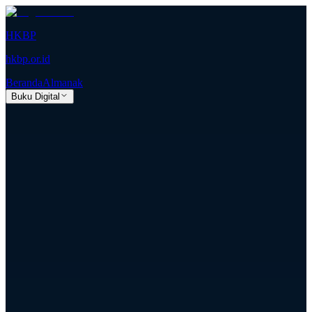
HKBP
hkbp.or.id
Beranda
Almanak
Buku Digital