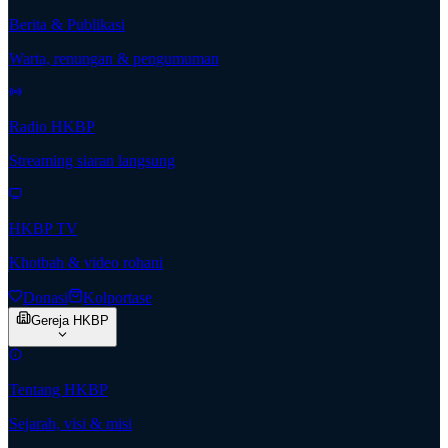
Berita & Publikasi
Warta, renungan & pengumuman
Radio HKBP
Streaming siaran langsung
HKBP TV
Khotbah & video rohani
Donasi
Kolportase
Gereja HKBP
Tentang HKBP
Sejarah, visi & misi