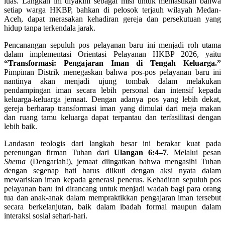
luas. Langkah ini diyakini sebagai misi untuk memastikan bahwa
setiap warga HKBP, bahkan di pelosok terjauh wilayah Medan-
Aceh, dapat merasakan kehadiran gereja dan persekutuan yang
hidup tanpa terkendala jarak.
Pencanangan sepuluh pos pelayanan baru ini menjadi roh utama
dalam implementasi Orientasi Pelayanan HKBP 2026, yaitu
“Transformasi: Pengajaran Iman di Tengah Keluarga.”
Pimpinan Distrik menegaskan bahwa pos-pos pelayanan baru ini
nantinya akan menjadi ujung tombak dalam melakukan
pendampingan iman secara lebih personal dan intensif kepada
keluarga-keluarga jemaat. Dengan adanya pos yang lebih dekat,
gereja berharap transformasi iman yang dimulai dari meja makan
dan ruang tamu keluarga dapat terpantau dan terfasilitasi dengan
lebih baik.
Landasan teologis dari langkah besar ini berakar kuat pada
perenungan firman Tuhan dari
Ulangan 6:4–7
. Melalui pesan
Shema
(Dengarlah!), jemaat diingatkan bahwa mengasihi Tuhan
dengan segenap hati harus diikuti dengan aksi nyata dalam
mewariskan iman kepada generasi penerus. Kehadiran sepuluh pos
pelayanan baru ini dirancang untuk menjadi wadah bagi para orang
tua dan anak-anak dalam mempraktikkan pengajaran iman tersebut
secara berkelanjutan, baik dalam ibadah formal maupun dalam
interaksi sosial sehari-hari.