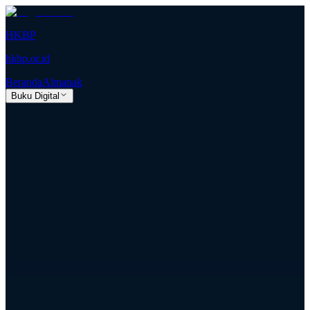
HKBP
hkbp.or.id
Beranda
Almanak
Buku Digital