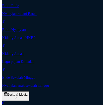
Buku Ende
Nyanyian rohani Batak
Buku Nyanyian
Kidung Jemaat HKBP
Kidung Jemaat
Lagu pujian & ibadah
Ende Sekolah Minggu
Nyanyian anak sekolah minggu
Berita & Media