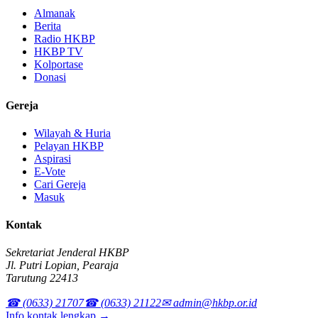
Almanak
Berita
Radio HKBP
HKBP TV
Kolportase
Donasi
Gereja
Wilayah & Huria
Pelayan HKBP
Aspirasi
E-Vote
Cari Gereja
Masuk
Kontak
Sekretariat Jenderal HKBP
Jl. Putri Lopian, Pearaja
Tarutung 22413
☎ (0633) 21707
☎ (0633) 21122
✉ admin@hkbp.or.id
Info kontak lengkap →