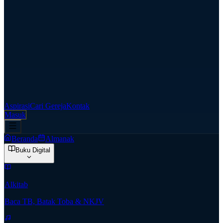
Aspirasi
Cari Gereja
Kontak
Masuk
Beranda
Almanak
Buku Digital
Alkitab
Baca TB, Batak Toba & NKJV