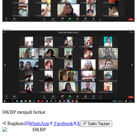
HKBP menjadi berkat
Bagikan:
WhatsApp
Facebook
X
Salin Tautan
HKBP