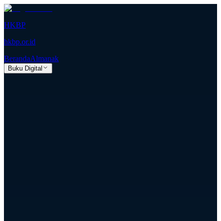
HKBP
hkbp.or.id
Beranda
Almanak
Buku Digital