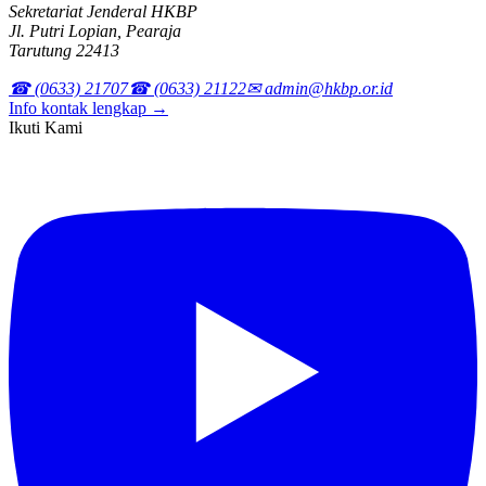
Sekretariat Jenderal HKBP
Jl. Putri Lopian, Pearaja
Tarutung 22413
☎ (0633) 21707
☎ (0633) 21122
✉ admin@hkbp.or.id
Info kontak lengkap →
Ikuti Kami