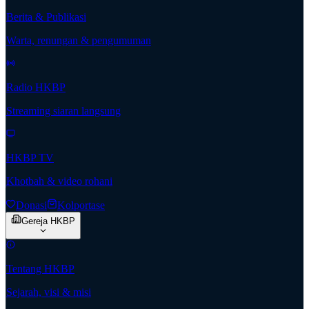
Berita & Publikasi
Warta, renungan & pengumuman
Radio HKBP
Streaming siaran langsung
HKBP TV
Khotbah & video rohani
Donasi
Kolportase
Gereja HKBP
Tentang HKBP
Sejarah, visi & misi