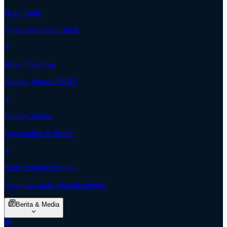
Buku Ende
Nyanyian rohani Batak
Buku Nyanyian
Kidung Jemaat HKBP
Kidung Jemaat
Lagu pujian & ibadah
Ende Sekolah Minggu
Nyanyian anak sekolah minggu
Berita & Media