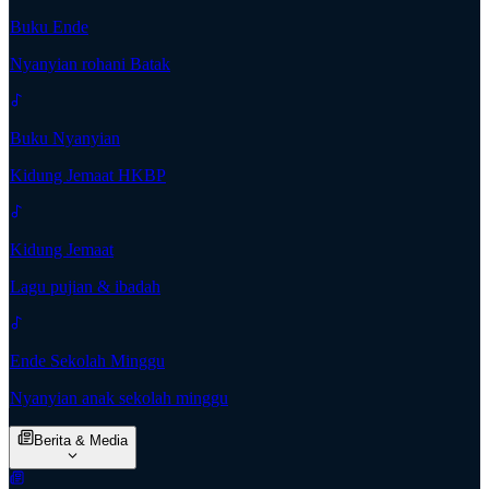
Buku Ende
Nyanyian rohani Batak
Buku Nyanyian
Kidung Jemaat HKBP
Kidung Jemaat
Lagu pujian & ibadah
Ende Sekolah Minggu
Nyanyian anak sekolah minggu
Berita & Media