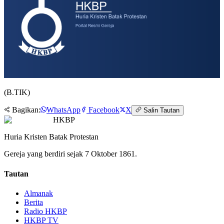
(B.TIK)
Bagikan:
WhatsApp
Facebook
X
Salin Tautan
HKBP
Huria Kristen Batak Protestan
Gereja yang berdiri sejak 7 Oktober 1861.
Tautan
Almanak
Berita
Radio HKBP
HKBP TV