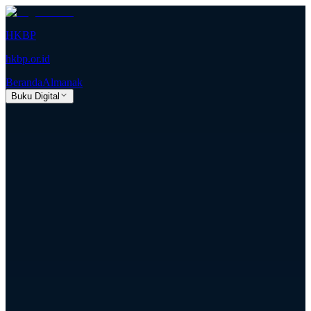
HKBP
hkbp.or.id
Beranda
Almanak
Buku Digital