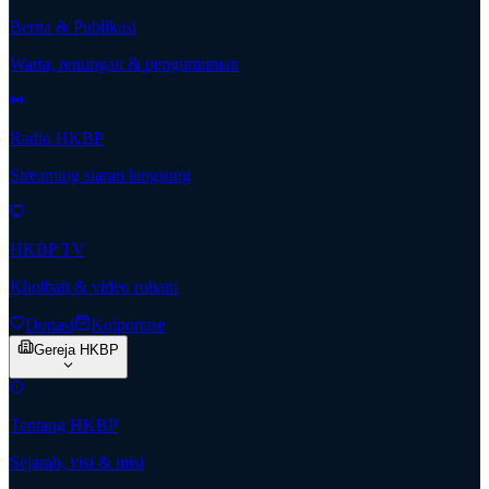
Berita & Publikasi
Warta, renungan & pengumuman
Radio HKBP
Streaming siaran langsung
HKBP TV
Khotbah & video rohani
Donasi
Kolportase
Gereja HKBP
Tentang HKBP
Sejarah, visi & misi