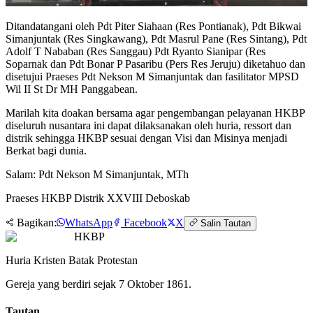
Ditandatangani oleh Pdt Piter Siahaan (Res Pontianak), Pdt Bikwai
Simanjuntak (Res Singkawang), Pdt Masrul Pane (Res Sintang), Pdt
Adolf T Nababan (Res Sanggau) Pdt Ryanto Sianipar (Res
Soparnak dan Pdt Bonar P Pasaribu (Pers Res Jeruju) diketahuo dan
disetujui Praeses Pdt Nekson M Simanjuntak dan fasilitator MPSD
Wil II St Dr MH Panggabean.
Marilah kita doakan bersama agar pengembangan pelayanan HKBP
diseluruh nusantara ini dapat dilaksanakan oleh huria, ressort dan
distrik sehingga HKBP sesuai dengan Visi dan Misinya menjadi
Berkat bagi dunia.
Salam: Pdt Nekson M Simanjuntak, MTh
Praeses HKBP Distrik XXVIII Deboskab
Bagikan:
WhatsApp
Facebook
X
Salin Tautan
HKBP
Huria Kristen Batak Protestan
Gereja yang berdiri sejak 7 Oktober 1861.
Tautan