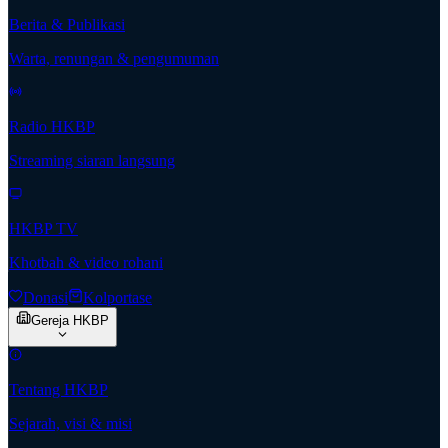
Berita & Publikasi
Warta, renungan & pengumuman
Radio HKBP
Streaming siaran langsung
HKBP TV
Khotbah & video rohani
Donasi
Kolportase
Gereja HKBP
Tentang HKBP
Sejarah, visi & misi