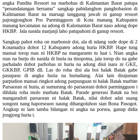
angka Pandita Ressort na marhobas di Kalimantan Barat patupa
“penandatangan bersama” sangkap pabidanghon panghobasion di
Kalimantan Barat na marsagi tanggung jawab ni ganup ressort
pajongjonghon Pos Parmingguon di Kota manang Kabupaten
manang kecamatan na adong di Kalomantan Barat naso adong dope
HKBP. Jala nasida marjanji laho patupahoni di ganup ressort.
Sangkap pahot roha on marbonsir doi, ala di ndang sude dope di 2
Kotamadya dohot 12 Kabupaten adong huria HKBP. Hape tung
mansai torop ruas ni HKBP na mangaranto tu luat i. Nian angka
ruas na burju do nasida di huria na tinopotna, jala torop do na gabe
parhalado dohot parhobas ni huria na adong disii isara ni GKE,
GKKBP, GPIB dll. Las do roha disi ala boi halak Batak gabe
pasupasu di angka huria na humaliang. Alai lam dirajuman
parpudion mansai ringkot adong parpunguan ni halak Batak marhite
Parsaoran ni huria, ai sumurung do parsaorani dohot parmingguon i
dihilala roha molo marhata Batak. Parade generasi Batak na boi
mangaradoti parsaoran ni halak Batak, nilai dohot adat suang
songoni nang haporseaon naung dihangoluhon sian Bona Pasogot.
Angkup ni lam tamba bilangan ni angka na porsea, ganup didia
jongjong huria i.