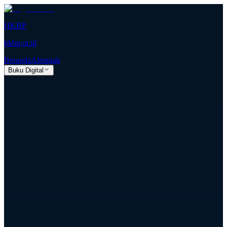
HKBP
hkbp.or.id
Beranda
Almanak
Buku Digital