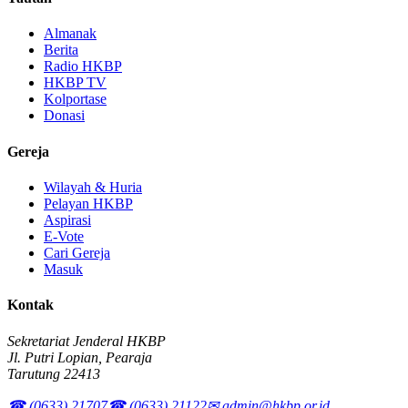
Almanak
Berita
Radio HKBP
HKBP TV
Kolportase
Donasi
Gereja
Wilayah & Huria
Pelayan HKBP
Aspirasi
E-Vote
Cari Gereja
Masuk
Kontak
Sekretariat Jenderal HKBP
Jl. Putri Lopian, Pearaja
Tarutung 22413
☎ (0633) 21707
☎ (0633) 21122
✉ admin@hkbp.or.id