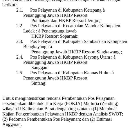
berikut :
2.1.
Pos Pelayanan di Kabupaten Ketapang
à
Penanggung Jawab HKBP Ressort
Pontianak dan HKBP Ressort Jeruju ;
2.2.
Pos Pelayanan di Kecamatan Mandor Kabupaten
Ladak :
à
Penanggung jawab
HKBP Ressort Soparnak;
2.3.
Pos Pelayanan di Kabupaten Sambas dan Kabupaten
Bengkayang :
à
Penanggung Jawab HKBP Ressort Singkawang ;
2.4.
Pos Pelayanan di Kabupaten Kayong Utara :
à
Penanggung Jawab HKBP Ressort
Sanggau
2.5.
Pos Pelayanan di Kabupaten Kapuas Hulu :
à
Penanggung Jawab HKBP Ressort
Sintang;
Untuk mengintensifkan rencana Pembentukan Pos Pelayanan
tersebut akan dibentuk Tim Kerja (POKJA) Marturia (Zending)
wilayah II Kalimantan Barat dengan tugas utama (1) Membuat
Kajian Pengembangan Pelayanan HKBP dengan Analisis SWOT;
(2) Pedoman Pembentukan Pos Pelayanan; dan (2) Estimasi
Anggaran.