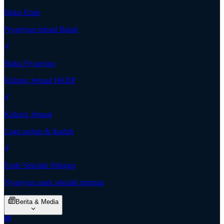
Buku Ende
Nyanyian rohani Batak
Buku Nyanyian
Kidung Jemaat HKBP
Kidung Jemaat
Lagu pujian & ibadah
Ende Sekolah Minggu
Nyanyian anak sekolah minggu
Berita & Media