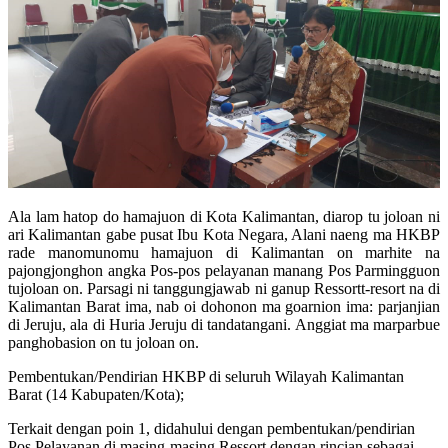
Ala lam hatop do hamajuon di Kota Kalimantan, diarop tu joloan ni
ari Kalimantan gabe pusat Ibu Kota Negara, Alani naeng ma HKBP
rade manomunomu hamajuon di Kalimantan on marhite na
pajongjonghon angka Pos-pos pelayanan manang Pos Parmingguon
tujoloan on. Parsagi ni tanggungjawab ni ganup Ressortt-resort na di
Kalimantan Barat ima, nab oi dohonon ma goarnion ima: parjanjian
di Jeruju, ala di Huria Jeruju di tandatangani. Anggiat ma marparbue
panghobasion on tu joloan on.
Pembentukan/Pendirian HKBP di seluruh Wilayah Kalimantan
Barat (14 Kabupaten/Kota);
Terkait dengan poin 1, didahului dengan pembentukan/pendirian
Pos Pelayanan di masing-masing Ressort dengan rincian sebagai