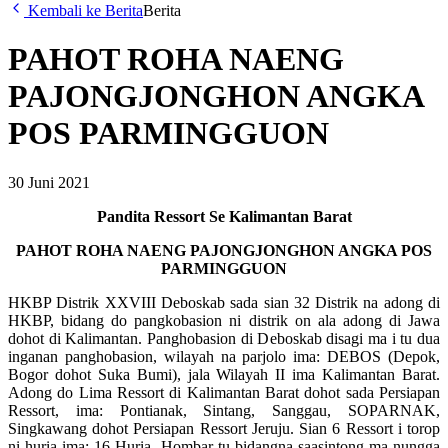
Kembali ke Berita
Berita
PAHOT ROHA NAENG
PAJONGJONGHON ANGKA
POS PARMINGGUON
30 Juni 2021
Pandita Ressort Se Kalimantan Barat
PAHOT ROHA NAENG PAJONGJONGHON ANGKA POS
PARMINGGUON
HKBP Distrik XXVIII Deboskab sada sian 32 Distrik na adong di
HKBP, bidang do pangkobasion ni distrik on ala adong di Jawa
dohot di Kalimantan. Panghobasion di Deboskab disagi ma i tu dua
inganan panghobasion, wilayah na parjolo ima: DEBOS (Depok,
Bogor dohot Suka Bumi), jala Wilayah II ima Kalimantan Barat.
Adong do Lima Ressort di Kalimantan Barat dohot sada Persiapan
Ressort, ima: Pontianak, Sintang, Sanggau, SOPARNAK,
Singkawang dohot Persiapan Ressort Jeruju. Sian 6 Ressort i torop
ni huria ima: 16 Huria. Hombar tu bidangna saasintong ma nungga