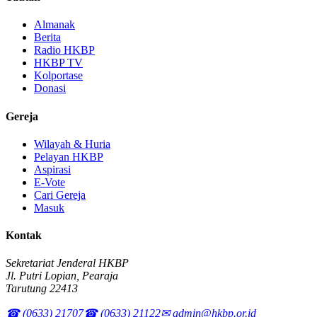
Almanak
Berita
Radio HKBP
HKBP TV
Kolportase
Donasi
Gereja
Wilayah & Huria
Pelayan HKBP
Aspirasi
E-Vote
Cari Gereja
Masuk
Kontak
Sekretariat Jenderal HKBP
Jl. Putri Lopian, Pearaja
Tarutung 22413
☎ (0633) 21707
☎ (0633) 21122
✉ admin@hkbp.or.id