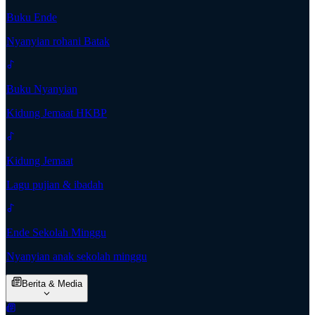
Buku Ende
Nyanyian rohani Batak
Buku Nyanyian
Kidung Jemaat HKBP
Kidung Jemaat
Lagu pujian & ibadah
Ende Sekolah Minggu
Nyanyian anak sekolah minggu
Berita & Media