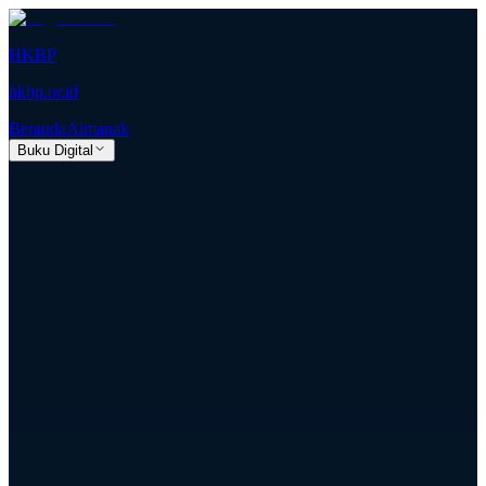
HKBP
hkbp.or.id
Beranda
Almanak
Buku Digital