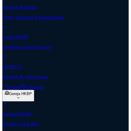
Berita & Publikasi
Warta, renungan & pengumuman
Radio HKBP
Streaming siaran langsung
HKBP TV
Khotbah & video rohani
Donasi
Kolportase
Gereja HKBP
Tentang HKBP
Sejarah, visi & misi