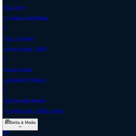
Buku Ende
Nyanyian rohani Batak
Buku Nyanyian
Kidung Jemaat HKBP
Kidung Jemaat
Lagu pujian & ibadah
Ende Sekolah Minggu
Nyanyian anak sekolah minggu
Berita & Media