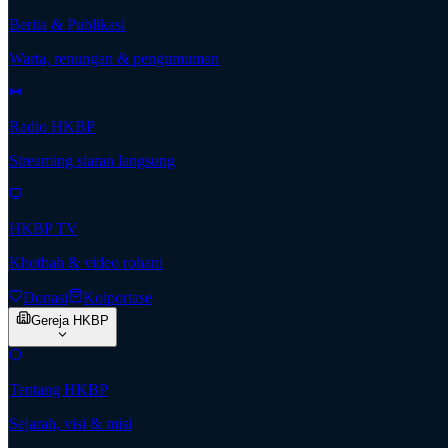
Berita & Publikasi
Warta, renungan & pengumuman
Radio HKBP
Streaming siaran langsung
HKBP TV
Khotbah & video rohani
Donasi
Kolportase
Gereja HKBP
Tentang HKBP
Sejarah, visi & misi