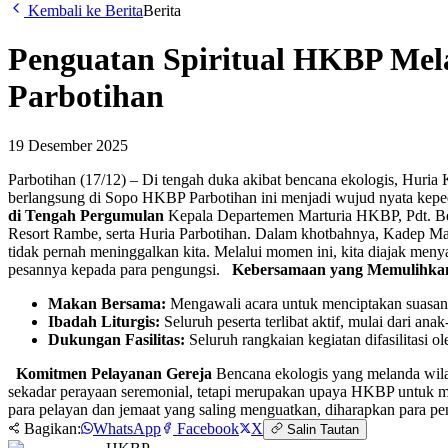
Kembali ke Berita
Berita
Penguatan Spiritual HKBP Melal
Parbotihan
19 Desember 2025
Parbotihan (17/12) – Di tengah duka akibat bencana ekologis, Huri
berlangsung di Sopo HKBP Parbotihan ini menjadi wujud nyata keped
di Tengah Pergumulan
Kepala Departemen Marturia HKBP, Pdt. Ber
Resort Rambe, serta Huria Parbotihan. Dalam khotbahnya, Kadep M
tidak pernah meninggalkan kita. Melalui momen ini, kita diajak me
pesannya kepada para pengungsi.
Kebersamaan yang Memulihka
Makan Bersama:
Mengawali acara untuk menciptakan suasana
Ibadah Liturgis:
Seluruh peserta terlibat aktif, mulai dari an
Dukungan Fasilitas:
Seluruh rangkaian kegiatan difasilitasi 
Komitmen Pelayanan Gereja
Bencana ekologis yang melanda wila
sekadar perayaan seremonial, tetapi merupakan upaya HKBP untuk mem
para pelayan dan jemaat yang saling menguatkan, diharapkan para p
Bagikan:
WhatsApp
Facebook
X
Salin Tautan