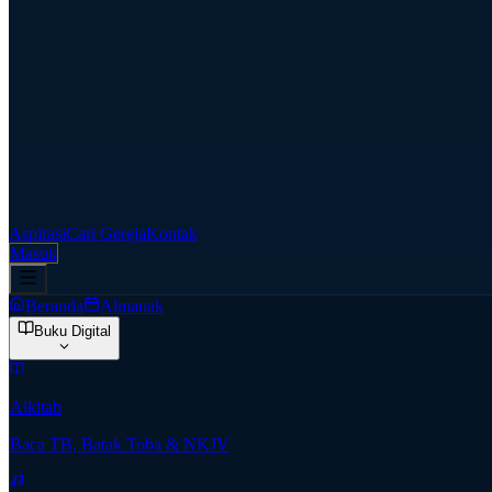
Aspirasi
Cari Gereja
Kontak
Masuk
Beranda
Almanak
Buku Digital
Alkitab
Baca TB, Batak Toba & NKJV