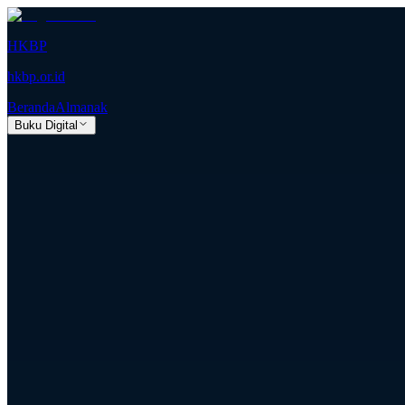
HKBP
hkbp.or.id
Beranda
Almanak
Buku Digital