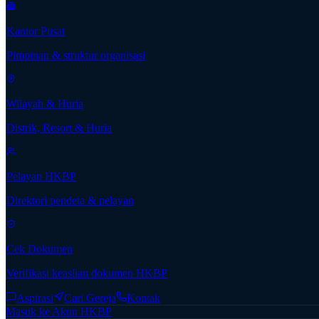
Kantor Pusat
Pimpinan & struktur organisasi
Wilayah & Huria
Distrik, Resort & Huria
Pelayan HKBP
Direktori pendeta & pelayan
Cek Dokumen
Verifikasi keaslian dokumen HKBP
Aspirasi
Cari Gereja
Kontak
Masuk ke Akun HKBP