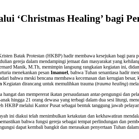
ui ‘Christmas Healing’ bagi Pe
a Kristen Batak Protestan (HKBP) hadir membawa kesejukan bagi para 
ulian gereja dalam mendampingi jemaat dan masyarakat yang kehilang
nard Manik, M.Th, memimpin langsung rangkaian kegiatan ini, didampi
arturia menekankan pesan
Imanuel
, bahwa Tuhan senantiasa hadir men
nyadari bahwa meski bencana membawa kecemasan dan kerugian besar, 
n
Kegiatan dirancang untuk memulihkan trauma (
trauma healing
) mela
 hangat dan mempererat ikatan persaudaraan antar-pengungsi dan pela
ak-anak hingga 21 orang dewasa yang terbagi dalam dua sesi liturgi, me
oleh HKBP melalui Kantor Pusat sebagai bentuk tanggung jawab pelayan
yah ini diakui telah menimbulkan ketakutan dan kekhawatiran mendala
astikan bahwa fungsi gereja sebagai tempat perlindungan dan pemberi 
engungsi dapat kembali bangkit dan merasakan penyertaan Tuhan dala