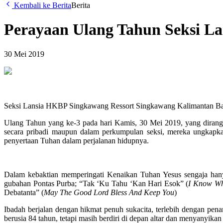
Kembali ke Berita
Berita
Perayaan Ulang Tahun Seksi L
30 Mei 2019
Seksi Lansia HKBP Singkawang Ressort Singkawang Kalimantan Ba
Ulang Tahun yang ke-3 pada hari Kamis, 30 Mei 2019, yang dirangk
secara pribadi maupun dalam perkumpulan seksi, mereka ungkapka
penyertaan Tuhan dalam perjalanan hidupnya.
Dalam kebaktian memperingati Kenaikan Tuhan Yesus sengaja hany
gubahan Pontas Purba; “Tak ‘Ku Tahu ‘Kan Hari Esok” (
I Know W
Debatanta” (
May The Good Lord Bless And Keep You
)
Ibadah berjalan dengan hikmat penuh sukacita, terlebih dengan penam
berusia 84 tahun, tetapi masih berdiri di depan altar dan menyanyikan