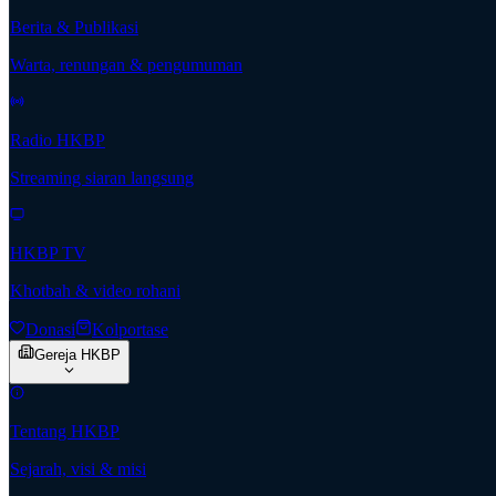
Berita & Publikasi
Warta, renungan & pengumuman
Radio HKBP
Streaming siaran langsung
HKBP TV
Khotbah & video rohani
Donasi
Kolportase
Gereja HKBP
Tentang HKBP
Sejarah, visi & misi