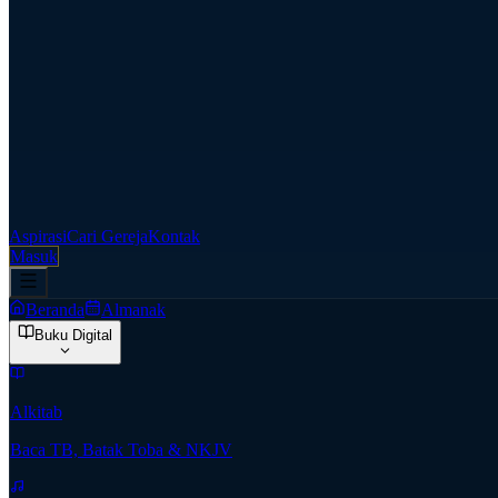
Aspirasi
Cari Gereja
Kontak
Masuk
Beranda
Almanak
Buku Digital
Alkitab
Baca TB, Batak Toba & NKJV