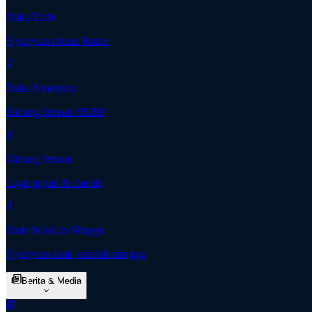
Buku Ende
Nyanyian rohani Batak
Buku Nyanyian
Kidung Jemaat HKBP
Kidung Jemaat
Lagu pujian & ibadah
Ende Sekolah Minggu
Nyanyian anak sekolah minggu
Berita & Media