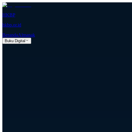
HKBP
hkbp.or.id
Beranda
Almanak
Buku Digital