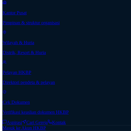
Kantor Pusat
Pimpinan & struktur organisasi
Wilayah & Huria
Distrik, Resort & Huria
Pelayan HKBP
Direktori pendeta & pelayan
Cek Dokumen
Verifikasi keaslian dokumen HKBP
Aspirasi
Cari Gereja
Kontak
Masuk ke Akun HKBP