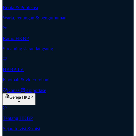
Berita & Publikasi
Warta, renungan & pengumuman
Radio HKBP
Streaming siaran langsung
HKBP TV
Khotbah & video rohani
Donasi
Kolportase
Gereja HKBP
Tentang HKBP
Sejarah, visi & misi