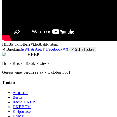
HKBP #khotbah #khotbahkristen.
Bagikan:
WhatsApp
Facebook
X
Salin Tautan
HKBP
Huria Kristen Batak Protestan
Gereja yang berdiri sejak 7 Oktober 1861.
Tautan
Almanak
Berita
Radio HKBP
HKBP TV
Kolportase
Donasi