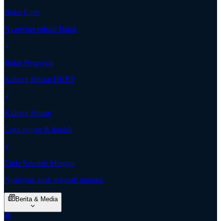
Buku Ende
Nyanyian rohani Batak
Buku Nyanyian
Kidung Jemaat HKBP
Kidung Jemaat
Lagu pujian & ibadah
Ende Sekolah Minggu
Nyanyian anak sekolah minggu
Berita & Media