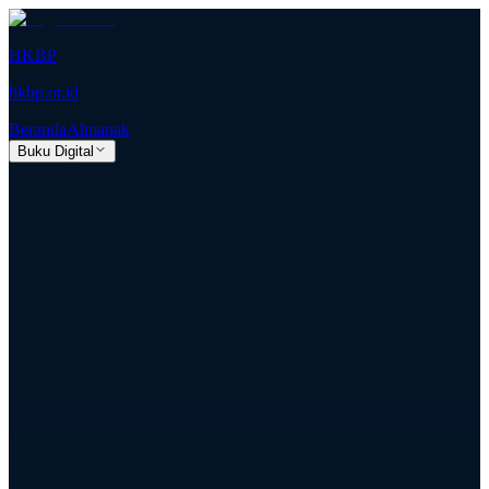
HKBP
hkbp.or.id
Beranda
Almanak
Buku Digital