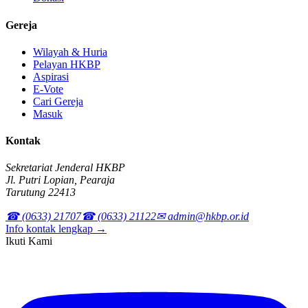
Gereja
Wilayah & Huria
Pelayan HKBP
Aspirasi
E-Vote
Cari Gereja
Masuk
Kontak
Sekretariat Jenderal HKBP
Jl. Putri Lopian, Pearaja
Tarutung 22413
☎ (0633) 21707
☎ (0633) 21122
✉ admin@hkbp.or.id
Info kontak lengkap →
Ikuti Kami