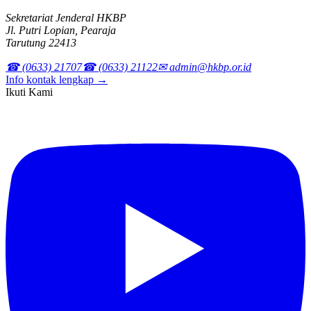
Sekretariat Jenderal HKBP
Jl. Putri Lopian, Pearaja
Tarutung 22413
☎ (0633) 21707
☎ (0633) 21122
✉ admin@hkbp.or.id
Info kontak lengkap →
Ikuti Kami