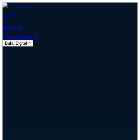
HKBP
hkbp.or.id
Beranda
Almanak
Buku Digital