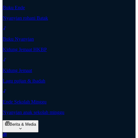
Buku Ende
Nyanyian rohani Batak
Buku Nyanyian
Kidung Jemaat HKBP
Kidung Jemaat
Lagu pujian & ibadah
Ende Sekolah Minggu
Nyanyian anak sekolah minggu
Berita & Media