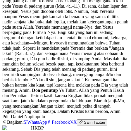
yang paling dalam. Kondisi "dasar lobang" ini mengingatkan kita
pada Yesus di padang gurun (Mat. 4:1-11). Di sana, dalam lapar dan
kesepian, Yesus pun dicobai oleh iblis. Namun, baik Yeremia
maupun Yesus menunjukkan satu kebenaran yang sama: di titik
nadir, senjata kita bukanlah logika, melainkan ketergantungan penuh
pada suara Allah. Yeremia memanggil nama-Nya, dan Yesus
berpegang pada Firman-Nya. Bagi kita yang hari ini sedang
bergumul dengan ketidakpastian—entah itu soal ekonomi, keluarga,
atau kesehatan—Minggu Invocavit mengingatkan bahwa Tuhan
tidak jauh. Seperti Ia mendekat pada Yeremia dan berkata "Jangan
takut" (Rat. 3:57), dan sebagaimana Yesus menang atas cobaan di
padang gurun, Dia pun hadir di sini, di samping Anda. Masalah kita
mungkin belum selesai besok pagi, tapi ketakutanmu bisa berhenti
sekarang. Sebab Dia yang telah menang di padang gurun, kini
berdiri di sampingmu di dasar lobang, memegang tanganMu dan
berbisik lembut: "Aku di sini, jangan takut." Kemenangan kita
bukan karena kita kuat, tapi karena kita melekat pada Dia yang telah
menang. Amin.
Doa penutup
Ya Tuhan, Allah yang Penuh Kasih
dan Perhatian. Terima kasih karena Engkau tidak pernah menjauh
saat kami jatuh ke dalam pergumulan kehidupan. Biarlah janji-Mu,
yang menenangkan:'Jangan takut', menjadi pelita di tengah
kegelapan yang kami hadapi. Dalam Kristus kami berdoa, Amin.
Pdt. Daniel Napitupulu
Bagikan:
WhatsApp
Facebook
X
Salin Tautan
HKBP