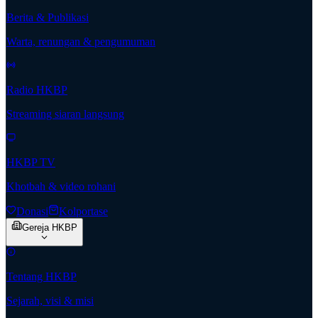
Berita & Publikasi
Warta, renungan & pengumuman
Radio HKBP
Streaming siaran langsung
HKBP TV
Khotbah & video rohani
Donasi
Kolportase
Gereja HKBP
Tentang HKBP
Sejarah, visi & misi