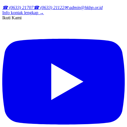
☎ (0633) 21707
☎ (0633) 21122
✉ admin@hkbp.or.id
Info kontak lengkap →
Ikuti Kami