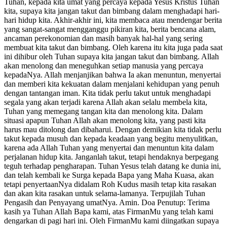
Tuhan, kepada kita umat yang percaya kepada Yesus Kristus Tuhan
kita, supaya kita jangan takut dan bimbang dalam menghadapi hari-
hari hidup kita. Akhir-akhir ini, kita membaca atau mendengar berita
yang sangat-sangat mengganggu pikiran kita, berita bencana alam,
ancaman perekonomian dan masih banyak hal-hal yang sering
membuat kita takut dan bimbang. Oleh karena itu kita juga pada saat
ini dihibur oleh Tuhan supaya kita jangan takut dan bimbang. Allah
akan menolong dan meneguhkan setiap manusia yang percaya
kepadaNya. Allah menjanjikan bahwa Ia akan menuntun, menyertai
dan memberi kita kekuatan dalam menjalani kehidupan yang penuh
dengan tantangan iman. Kita tidak perlu takut untuk menghadapi
segala yang akan terjadi karena Allah akan selalu membela kita,
Tuhan yang memegang tangan kita dan menolong kita. Dalam
situasi apapun Tuhan Allah akan menolong kita, yang pasti kita
harus mau ditolong dan dibaharui. Dengan demikian kita tidak perlu
takut kepada musuh dan kepada keadaan yang begitu menyulitkan,
karena ada Allah Tuhan yang menyertai dan menuntun kita dalam
perjalanan hidup kita. Janganlah takut, tetapi hendaknya berpegang
teguh terhadap pengharapan. Tuhan Yesus telah datang ke dunia ini,
dan telah kembali ke Surga kepada Bapa yang Maha Kuasa, akan
tetapi penyertaanNya didalam Roh Kudus masih tetap kita rasakan
dan akan kita rasakan untuk selama-lamanya. Terpujilah Tuhan
Pengasih dan Penyayang umatNya. Amin. Doa Penutup: Terima
kasih ya Tuhan Allah Bapa kami, atas FirmanMu yang telah kami
dengarkan di pagi hari ini. Oleh FirmanMu kami diingatkan supaya