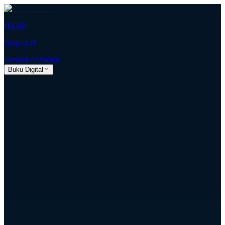
HKBP
hkbp.or.id
Beranda
Almanak
Buku Digital