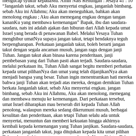
mengucap syukur kepadaMu. Amin Nats Renungan : Jesaya 41 : 10
“Janganlah takut, sebab Aku menyertai engkau, janganlah bimbang,
sebab Aku ini Allahmu; Aku akan meneguhkan, bahkan akan
menolong engkau ; Aku akan memegang engkau dengan tangan
kananKu yang membawa kemenangan” Bapak, ibu dan saudara-
saudara, nats ini adalah ajakan dan hiburan dari Allah kepada umat
Israel yang berada di penawanan Babel. Melalui Yesaya Tuhan
menghibur umatNya supaya jangan takut, tetapi hendaknya teguh
berpengharapan. Perkataan janganlah takut, boleh berarti jangan
takut dengan segala ancaman musuh, jangan ragu dengan janji
Tuhan. Jangan takut akan binasa karena penderitaan, janji
pembebasan yang dari Tuhan pasti akan terjadi. Saudara-saudara,
melalui perkataan itu, Tuhan Allah sangat begitu memberi perhatian
kepada umat pilihanNya dan umat yang telah dijanjikanNya akan
menjadi bangsa yang besar. Tuhan ingin menentramkan hati mereka
bahwa janji Tuhan akan terjadi atas mereka, dengan demikian Tuhan
berkata Janganlah takut, sebab Aku menyertai engkau. jangan
bimbang, sebab Aku ini Allahmu, Aku akan menolong, memegang
dan membawa menuju ke kemenangan. Dari perkataan tersebut,
umat Israel diharapkan mau berserah diri kepada Tuhan Allah
penolong, walaupun mereka sedang dikerumuni musuh, berbagai
kesulitan dan penderitaan, akan tetapi Tuhan selalu ada untuk
menyertai, menuntun dan memberi kekuatan hingga akhirnya
kembali kepada kemenangan yang Tuhan janjikan. Saudara-saudara,
perkataan janganlah takut, juga ditujukan kepada kita umat pilihan