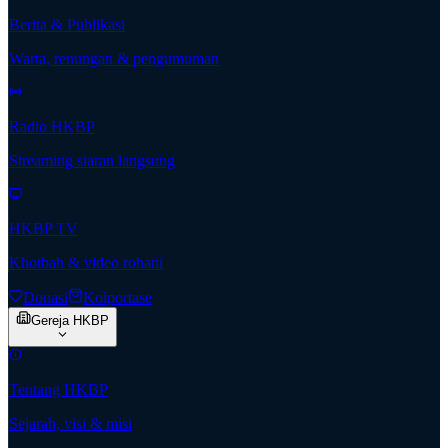
Berita & Publikasi
Warta, renungan & pengumuman
Radio HKBP
Streaming siaran langsung
HKBP TV
Khotbah & video rohani
Donasi
Kolportase
Gereja HKBP
Tentang HKBP
Sejarah, visi & misi