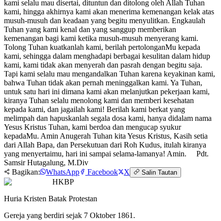
kami selalu mau disertai, dituntun dan ditolong oleh Allah Tuhan
kami, hingga akhirnya kami akan menerima kemenangan kelak atas
musuh-musuh dan keadaan yang begitu menyulitkan. Engkaulah
Tuhan yang kami kenal dan yang sanggup memberikan
kemenangan bagi kami ketika musuh-musuh menyerang kami.
Tolong Tuhan kuatkanlah kami, berilah pertolonganMu kepada
kami, sehingga dalam menghadapi berbagai kesulitan dalam hidup
kami, kami tidak akan menyerah dan pasrah dengan begitu saja.
Tapi kami selalu mau mengandalkan Tuhan karena keyakinan kami,
bahwa Tuhan tidak akan pernah meninggalkan kami. Ya Tuhan,
untuk satu hari ini dimana kami akan melanjutkan pekerjaan kami,
kiranya Tuhan selalu menolong kami dan memberi kesehatan
kepada kami, dan jagailah kami! Berilah kami berkat yang
melimpah dan hapuskanlah segala dosa kami, hanya didalam nama
Yesus Kristus Tuhan, kami berdoa dan mengucap syukur
kepadaMu. Amin Anugerah Tuhan kita Yesus Kristus, Kasih setia
dari Allah Bapa, dan Persekutuan dari Roh Kudus, itulah kiranya
yang menyertaimu, hari ini sampai selama-lamanya! Amin. Pdt.
Samsir Hutagalung, M.Div
Bagikan:
WhatsApp
Facebook
X
Salin Tautan
HKBP
Huria Kristen Batak Protestan
Gereja yang berdiri sejak 7 Oktober 1861.