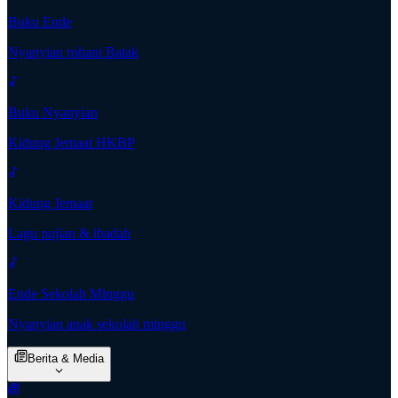
Buku Ende
Nyanyian rohani Batak
Buku Nyanyian
Kidung Jemaat HKBP
Kidung Jemaat
Lagu pujian & ibadah
Ende Sekolah Minggu
Nyanyian anak sekolah minggu
Berita & Media