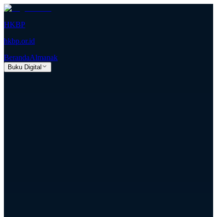
HKBP
hkbp.or.id
Beranda
Almanak
Buku Digital