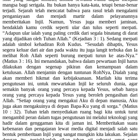
mangsa bagi serigala. Itu bukan hanya kata-kata, tetapi benar-benar
terjadi. Sejarah telah mencatat bahwa para rasul telah mengalami
penganiayaan dan menjadi martir dalam pelayanannya
memberitakan Injil. Namun, Yesus juga memberi jaminan,
hendaklah kamu cerdik seperti ular dan tulus seperti merpati.
“Adapun ular ialah yang paling cerdik dari segala binatang di darat
yang dijadikan oleh Tuhan Allah.” (Kejadian 3 : 1). Sedang merpati
adalah simbol kehadiran Roh Kudus. “Sesudah dibaptis, Yesus
segera keluar dari air dan pada waktu itu juga langit terbuka dan Ia
melihat Roh Allah seperti burung merpati turun ke atas-Nya.”
(Matius 3 : 16). Ini menandakan, bahwa dalam pewartaan Injil harus
dilakukan dengan segenap pikiran dan kemampuan dalam
ketulusan. Allah menjamin dengan tuntunan RohNya, Dialah yang
akan memberi hikmat dan kebijaksanaan. Marilah kita terima
pengutusan ini, untuk mewartakan Injil ke seluruh dunia, agar
semakin banyak orang yang percaya kepada Yesus, sebab hanya
orang yang percaya kepada Yesus yang beroleh pengasihan dari
Allah. “Setiap orang yang mengakui Aku di depan manusia, Aku
juga akan mengakuinya di depan Bapa-Ku yang di sorga.” (Matius
10 : 32). Tuhan telah menyediakan ruang bagi kita untuk turut
mengambil peran dalam tugas pengutusan ini melalui teknologi yang
hadir dalam genggaman kita di jaman ini. Memberitakan suara
kebenaran dan pengajaran lewat media digital menjadi salah satu
bentuk pemberitaan Injil yang sangat mungkin kita lakukan. Sejalan
dengan itu, tunjukkanlah sikap tahan uji sebagai umat yang