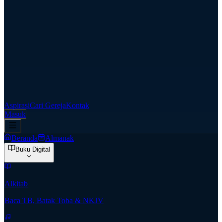
Aspirasi
Cari Gereja
Kontak
Masuk
Beranda
Almanak
Buku Digital
Alkitab
Baca TB, Batak Toba & NKJV