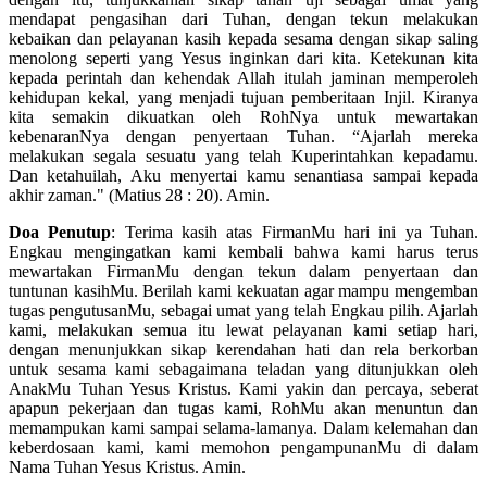
mendapat pengasihan dari Tuhan, dengan tekun melakukan
kebaikan dan pelayanan kasih kepada sesama dengan sikap saling
menolong seperti yang Yesus inginkan dari kita. Ketekunan kita
kepada perintah dan kehendak Allah itulah jaminan memperoleh
kehidupan kekal, yang menjadi tujuan pemberitaan Injil. Kiranya
kita semakin dikuatkan oleh RohNya untuk mewartakan
kebenaranNya dengan penyertaan Tuhan. “Ajarlah mereka
melakukan segala sesuatu yang telah Kuperintahkan kepadamu.
Dan ketahuilah, Aku menyertai kamu senantiasa sampai kepada
akhir zaman." (Matius 28 : 20). Amin.
Doa Penutup
: Terima kasih atas FirmanMu hari ini ya Tuhan.
Engkau mengingatkan kami kembali bahwa kami harus terus
mewartakan FirmanMu dengan tekun dalam penyertaan dan
tuntunan kasihMu. Berilah kami kekuatan agar mampu mengemban
tugas pengutusanMu, sebagai umat yang telah Engkau pilih. Ajarlah
kami, melakukan semua itu lewat pelayanan kami setiap hari,
dengan menunjukkan sikap kerendahan hati dan rela berkorban
untuk sesama kami sebagaimana teladan yang ditunjukkan oleh
AnakMu Tuhan Yesus Kristus. Kami yakin dan percaya, seberat
apapun pekerjaan dan tugas kami, RohMu akan menuntun dan
memampukan kami sampai selama-lamanya. Dalam kelemahan dan
keberdosaan kami, kami memohon pengampunanMu di dalam
Nama Tuhan Yesus Kristus. Amin.