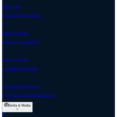
Buku Ende
Nyanyian rohani Batak
Buku Nyanyian
Kidung Jemaat HKBP
Kidung Jemaat
Lagu pujian & ibadah
Ende Sekolah Minggu
Nyanyian anak sekolah minggu
Berita & Media