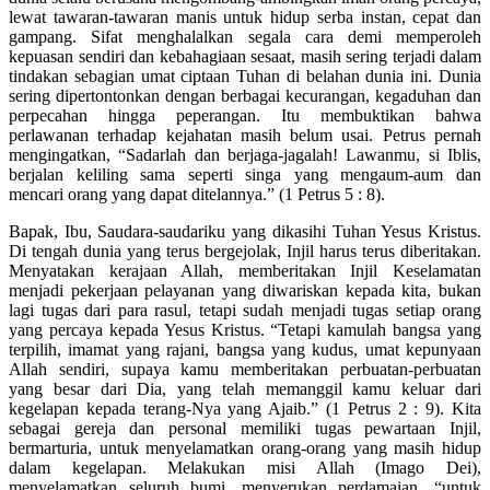
lewat tawaran-tawaran manis untuk hidup serba instan, cepat dan
gampang. Sifat menghalalkan segala cara demi memperoleh
kepuasan sendiri dan kebahagiaan sesaat, masih sering terjadi dalam
tindakan sebagian umat ciptaan Tuhan di belahan dunia ini. Dunia
sering dipertontonkan dengan berbagai kecurangan, kegaduhan dan
perpecahan hingga peperangan. Itu membuktikan bahwa
perlawanan terhadap kejahatan masih belum usai. Petrus pernah
mengingatkan, “Sadarlah dan berjaga-jagalah! Lawanmu, si Iblis,
berjalan keliling sama seperti singa yang mengaum-aum dan
mencari orang yang dapat ditelannya.” (1 Petrus 5 : 8).
Bapak, Ibu, Saudara-saudariku yang dikasihi Tuhan Yesus Kristus.
Di tengah dunia yang terus bergejolak, Injil harus terus diberitakan.
Menyatakan kerajaan Allah, memberitakan Injil Keselamatan
menjadi pekerjaan pelayanan yang diwariskan kepada kita, bukan
lagi tugas dari para rasul, tetapi sudah menjadi tugas setiap orang
yang percaya kepada Yesus Kristus. “Tetapi kamulah bangsa yang
terpilih, imamat yang rajani, bangsa yang kudus, umat kepunyaan
Allah sendiri, supaya kamu memberitakan perbuatan-perbuatan
yang besar dari Dia, yang telah memanggil kamu keluar dari
kegelapan kepada terang-Nya yang Ajaib.” (1 Petrus 2 : 9). Kita
sebagai gereja dan personal memiliki tugas pewartaan Injil,
bermarturia, untuk menyelamatkan orang-orang yang masih hidup
dalam kegelapan. Melakukan misi Allah (Imago Dei),
menyelamatkan seluruh bumi, menyerukan perdamaian, “untuk