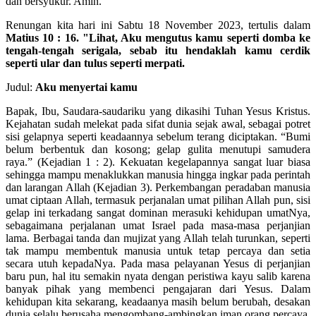
dan bersyukur. Amin.
Renungan kita hari ini Sabtu 18 November 2023, tertulis dalam
Matius 10 : 16. "Lihat, Aku mengutus kamu seperti domba ke
tengah-tengah serigala, sebab itu hendaklah kamu cerdik
seperti ular dan tulus seperti merpati.
Judul:
Aku menyertai kamu
Bapak, Ibu, Saudara-saudariku yang dikasihi Tuhan Yesus Kristus.
Kejahatan sudah melekat pada sifat dunia sejak awal, sebagai potret
sisi gelapnya seperti keadaannya sebelum terang diciptakan. “Bumi
belum berbentuk dan kosong; gelap gulita menutupi samudera
raya.” (Kejadian 1 : 2). Kekuatan kegelapannya sangat luar biasa
sehingga mampu menaklukkan manusia hingga ingkar pada perintah
dan larangan Allah (Kejadian 3). Perkembangan peradaban manusia
umat ciptaan Allah, termasuk perjanalan umat pilihan Allah pun, sisi
gelap ini terkadang sangat dominan merasuki kehidupan umatNya,
sebagaimana perjalanan umat Israel pada masa-masa perjanjian
lama. Berbagai tanda dan mujizat yang Allah telah turunkan, seperti
tak mampu membentuk manusia untuk tetap percaya dan setia
secara utuh kepadaNya. Pada masa pelayanan Yesus di perjanjian
baru pun, hal itu semakin nyata dengan peristiwa kayu salib karena
banyak pihak yang membenci pengajaran dari Yesus. Dalam
kehidupan kita sekarang, keadaanya masih belum berubah, desakan
dunia selalu berusaha mengombang-ambingkan iman orang percaya,