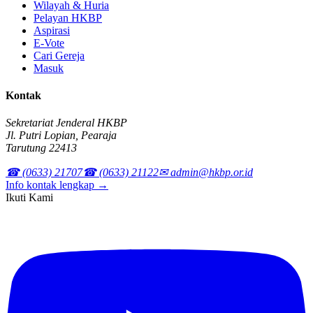
Wilayah & Huria
Pelayan HKBP
Aspirasi
E-Vote
Cari Gereja
Masuk
Kontak
Sekretariat Jenderal HKBP
Jl. Putri Lopian, Pearaja
Tarutung 22413
☎ (0633) 21707
☎ (0633) 21122
✉ admin@hkbp.or.id
Info kontak lengkap →
Ikuti Kami