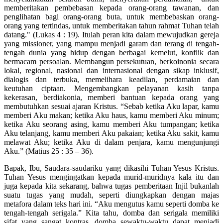
memberitakan pembebasan kepada orang-orang tawanan, dan
penglihatan bagi orang-orang buta, untuk membebaskan orang-
orang yang tertindas, untuk memberitakan tahun rahmat Tuhan telah
datang." (Lukas 4 : 19). Itulah peran kita dalam mewujudkan gereja
yang missioner, yang mampu menjadi garam dan terang di tengah-
tengah dunia yang hidup dengan berbagai kemelut, konflik dan
bermacam persoalan. Membangun persekutuan, berkoinonia secara
lokal, regional, nasional dan internasional dengan sikap inklusif,
dialogis dan terbuka, memelihara keadilan, perdamaian dan
keutuhan ciptaan. Mengembangkan pelayanan kasih tanpa
kekerasan, berdiakonia, memberi bantuan kepada orang yang
membutuhkan sesuai ajaran Kristus. “Sebab ketika Aku lapar, kamu
memberi Aku makan; ketika Aku haus, kamu memberi Aku minum;
ketika Aku seorang asing, kamu memberi Aku tumpangan; ketika
Aku telanjang, kamu memberi Aku pakaian; ketika Aku sakit, kamu
melawat Aku; ketika Aku di dalam penjara, kamu mengunjungi
Aku.” (Matius 25 : 35 – 36).
Bapak, Ibu, Saudara-saudariku yang dikasihi Tuhan Yesus Kristus.
Tuhan Yesus mengingatkan kepada murid-muridnya kala itu dan
juga kepada kita sekarang, bahwa tugas pemberitaan Injil bukanlah
suatu tugas yang mudah, seperti diungkapkan dengan majas
metafora dalam teks hari ini. “Aku mengutus kamu seperti domba ke
tengah-tengah serigala.” Kita tahu, domba dan serigala memiliki
sifat yang sangat kontras, domba sewaktu-waktu dapat menjadi