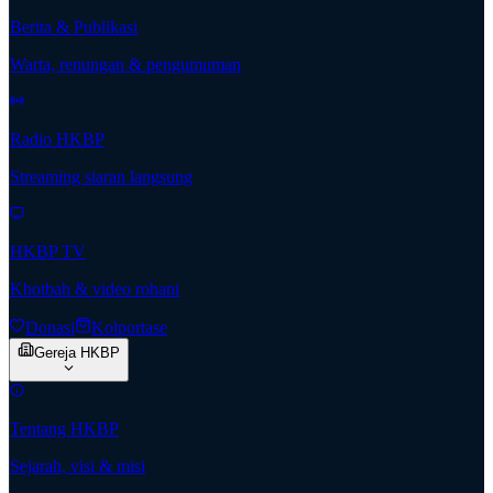
Berita & Publikasi
Warta, renungan & pengumuman
Radio HKBP
Streaming siaran langsung
HKBP TV
Khotbah & video rohani
Donasi
Kolportase
Gereja HKBP
Tentang HKBP
Sejarah, visi & misi