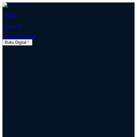
HKBP
hkbp.or.id
Beranda
Almanak
Buku Digital