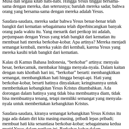
Musa dan segala kitab nabi-nabi. Hingga Yesus tinggal bersama-
sama dengan mereka, dan seterusnya; barulah mereka sadar, bahwa
orang yang bersama-sama dengan mereka adalah Yesus.
Saudara-saudara, mereka sadar bahwa Yesus benar-benar telah
bangkit dari kematian sebagaimana telah diperbincangkan banyak
orang pada waktu itu. Yang menarik dari perikop ini adalah,
perjumpaan dengan Yesus yang telah bangkit dari kematian itu
membuat hati mereka berkobar-kobar. Apa artinya? Mereka menjadi
semangat kembali, mereka yakin diri kembali, karena Yesus yang
mereka kasihi telah bangkit dari kematian.
Kalau di Kamus Bahasa Indonesia, “berkobar” artinya: menyala
besar, berkecamuk, membakar hingga menyala-nyala. Dalam kaitan
dengan nats khotbah hari ini, “berkobar” berarti: membangkitkan
semangat, membangkitkan hati hingga berapi-api. Hati yang
berkobar-kobar, berarti hatinya dinyalakan; keinginannya untuk
memberitakan kebangkitan Yesus Kristus ditambahkan. Ada
dorongan dalam hatinya yang tidak bisa membuatnya diam, tidak
bisa membuatnya tenang, tetapi memiliki semangat yang menyala-
nyala untuk memberitakan kebangkitan Kristus.
Saudara-saudara, kiranya semangat kebangkitan Yesus Kristus itu
juga ada dalam diri kita masing-masing, pribadi lepas pribadi;
membuat hati kita senantiasa berkobar-kobar; sebagaimana kedua
murid Yesus dalam perikop ini. Berkobar-kobar dalam