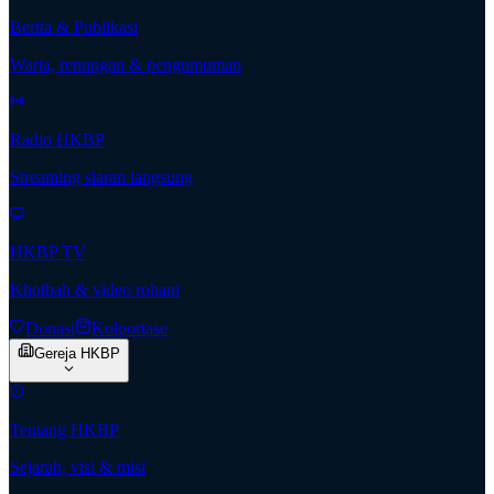
Berita & Publikasi
Warta, renungan & pengumuman
Radio HKBP
Streaming siaran langsung
HKBP TV
Khotbah & video rohani
Donasi
Kolportase
Gereja HKBP
Tentang HKBP
Sejarah, visi & misi