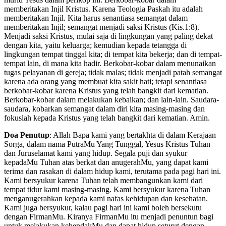
memberitakan Injil Kristus. Karena Teologia Paskah itu adalah
memberitakan Injil. Kita harus senantiasa semangat dalam
memberitakan Injil; semangat menjadi saksi Kristus (Kis.1:8).
Menjadi saksi Kristus, mulai saja di lingkungan yang paling dekat
dengan kita, yaitu keluarga; kemudian kepada tetangga di
lingkungan tempat tinggal kita; di tempat kita bekerja; dan di tempat-
tempat lain, di mana kita hadir. Berkobar-kobar dalam menunaikan
tugas pelayanan di gereja; tidak malas; tidak menjadi patah semangat
karena ada orang yang membuat kita sakit hati; tetapi senantiasa
berkobar-kobar karena Kristus yang telah bangkit dari kematian.
Berkobar-kobar dalam melakukan kebaikan; dan lain-lain. Saudara-
saudara, kobarkan semangat dalam diri kita masing-masing dan
fokuslah kepada Kristus yang telah bangkit dari kematian. Amin.
Doa Penutup
: Allah Bapa kami yang bertakhta di dalam Kerajaan
Sorga, dalam nama PutraMu Yang Tunggal, Yesus Kristus Tuhan
dan Juruselamat kami yang hidup. Segala puji dan syukur
kepadaMu Tuhan atas berkat dan anugerahMu, yang dapat kami
terima dan rasakan di dalam hidup kami, terutama pada pagi hari ini.
Kami bersyukur karena Tuhan telah membangunkan kami dari
tempat tidur kami masing-masing. Kami bersyukur karena Tuhan
menganugerahkan kepada kami nafas kehidupan dan kesehatan.
Kami juga bersyukur, kalau pagi hari ini kami boleh bersekutu
dengan FirmanMu. Kiranya FirmanMu itu menjadi penuntun bagi
untuk melakukan kehendakMu dan dapat hidup seturut dengan