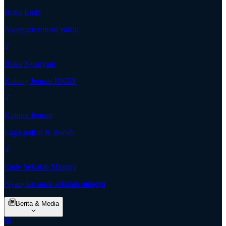
Buku Ende
Nyanyian rohani Batak
Buku Nyanyian
Kidung Jemaat HKBP
Kidung Jemaat
Lagu pujian & ibadah
Ende Sekolah Minggu
Nyanyian anak sekolah minggu
Berita & Media