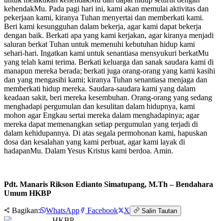
kehendakMu. Pada pagi hari ini, kami akan memulai aktivitas dan
pekerjaan kami, kiranya Tuhan menyertai dan memberkati kami.
Beri kami kesungguhan dalam bekerja, agar kami dapat bekerja
dengan baik. Berkati apa yang kami kerjakan, agar kiranya menjadi
saluran berkat Tuhan untuk memenuhi kebutuhan hidup kami
sehari-hari. Ingatkan kami untuk senantiasa mensyukuri berkatMu
yang telah kami terima. Berkati keluarga dan sanak saudara kami di
manapun mereka berada; berkati juga orang-orang yang kami kasihi
dan yang mengasihi kami; kiranya Tuhan senantiasa menjaga dan
memberkati hidup mereka. Saudara-saudara kami yang dalam
keadaan sakit, beri mereka kesembuhan. Orang-orang yang sedang
menghadapi pergumulan dan kesulitan dalam hidupnya, kami
mohon agar Engkau sertai mereka dalam menghadapinya; agar
mereka dapat memenangkan setiap pergumulan yang terjadi di
dalam kehidupannya. Di atas segala permohonan kami, hapuskan
dosa dan kesalahan yang kami perbuat, agar kami layak di
hadapanMu. Dalam Yesus Kristus kami berdoa. Amin.
Pdt. Manaris Rikson Edianto Simatupang, M.Th – Bendahara
Umum HKBP
Bagikan:
WhatsApp
Facebook
X
Salin Tautan
HKBP