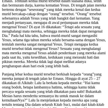
Emaus. Tentulah kedua murid tersebut dalam suasana duka, sedih
dan bermuram durja, karena kematian Yesus. Di tengah jalan mereka
bertemu dengan “seseorang” yang tidak mereka kenal dan kedua
murid bercakap-cakap dengan “orang” tersebut. “Orang” tersebut
sebenarnya adalah Yesus yang telah bangkit dari kematian. Yang
menjadi pertanyaan, mengapa di awal perjumpaan mereka tidak
mengenal Yesus? Di ayat 16 dikatakan: “Tetapi ada sesuatu yang
menghalangi mata mereka, sehingga mereka tidak dapat mengenal
Dia.” Pada hal kita tahu, bahwa murid-murid sangat mengasihi
Yesus, selama tiga tahun mereka selalu bersama-sama dengan Yesus,
tentulah mereka sangat mengenal Yesus. Tetapi mengapa kedua
murid tersebut tidak mengenal Yesus? Sesuatu yang menghalangi
mata mereka mengenal Yesus adalah penderitaan yang mereka alami
pada saat itu, yaitu kesedihan, kedukaan yang merasuki hati dan
pikiran mereka. Mereka tidak lagi dapat melihat adanya
pengharapan akan hari esok yang lebih baik.
Panjang lebar kedua murid tersebut berkisah kepada “orang”yang
mereka jumpai di tengah jalan ke Emaus. Hingga di ayat 25 – 27
dikatakan di Alkitab: Lalu Ia berkata kepada mereka: “Hai kamu
orang bodoh, betapa lambannya hatimu, sehingga kamu tidak
percaya segala sesuatu yang telah dikatakan para nabi! Bukankah
Mesias harus menderita semuanya itu untuk masuk ke dalam
kemuliaanNya?” Lalu Ia menjelaskan kepada mereka apa yang
tertulis tentang Dia dalam seluruh Kitab Suci, mulai dari kitab-kitab