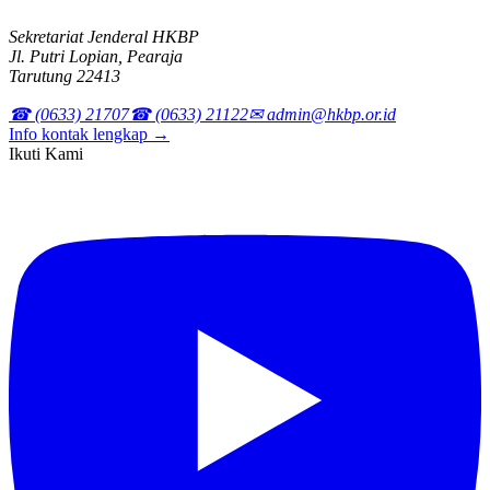
Sekretariat Jenderal HKBP
Jl. Putri Lopian, Pearaja
Tarutung 22413
☎ (0633) 21707
☎ (0633) 21122
✉ admin@hkbp.or.id
Info kontak lengkap →
Ikuti Kami