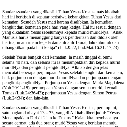
Saudara-saudara yang dikasihi Tuhan Yesus Kristus, nats khotbah
hari ini berkisah di seputar peristiwa kebangkitan Tuhan Yesus dari
kematian. Sesudah Yesus mati karena disalibkan, Ia kemudian
bangkit dari kematian pada hari yang ketiga. Hal itu sesuai dengan
yang dikatakan Yesus sebelumnya kepada murid-muridNya. “Anak
Manusia harus menanggung banyak penderitaan dan ditolak oleh
tua-tua, imam-imam kepala dan ahli-ahli Taurat, lalu dibunuh dan
dibangkitkan pada hari ketiga” (Luk.9:22; bnd.Mat.16:21; 17;23)
Setelah Yesus bangkit dari kematian, Ia masih tinggal di bumi
selama 40 hari, dan selama itu Ia menampakkan diri kepada murid-
muridNya dan pengikut-pengikutNya. Alkitab dengan jelas
mencatat beberapa perjumpaan Yesus setelah bangkit dari kematian,
baik perjumpaan dengan murid-muridNya dan perjumpaan dengan
pengikut-pengikutNya. Perjumpaan Yesus dengan Maria Magdalena
(Yoh.20:11-18); perjumpaan Yesus dengan semua murid, kecuali
Tomas (Luk.24:36-43); perjumpaan Yesus dengan Simon Petrus
(Luk.24:34); dan lain-lain.
Saudara-saudara yang dikasihi Tuhan Yesus Kristus, perikop ini,
satu bagian dari ayat 13 – 35, yang di Alkitab diberi judul: “Yesus
Menampakkan Diri di Jalan ke Emaus.” Kalau kita membacanya
secara cermat, ada dua orang murid Yesus yang berjalan menuju