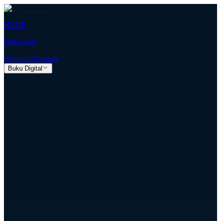
HKBP
hkbp.or.id
Beranda
Almanak
Buku Digital