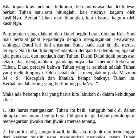
Bila topan kras melanda hidupmu, bila putus asa dan letih lesu,
berkat Tuhan satu-satu hitunglah, kau niscaya kagum oleh
kasihNya. Berkat Tuhan mari hitunglah, kau niscaya kagum oleh
kasihNya.
Pergumulan yang dialami oleh Daud begitu berat, dimana Raja Saul
mau berbuat jahat kepadanya dengan menginginkan nyawanya,
sehingga Daud lari dari ancaman Saul, pada saat itu dia merasa
terjepit. Nah kalau kita diperhadapkan dengan hal demikian, apakah
kita putus asa, dan menjauh dari Tuhan. Disini Daud tidak putus asa,
tetapi dia mengarahkan pandangannya dan memuji kebesaran
Tuhan, Daud percaya bahwa Tuhan yang ia sembah adalah Tuhan
yang melindunginya. Oleh sebab itu ia mengatakan pada Mazmur
34 : 9, “Kecaplah dan lihatlah, betapa baiknya Tuhan itu.
Berbahagialah orang yang berlindung padaNya ”.
Maka ada beberapa hal yang harus kita lakukan di dalam kehidupan
kita :
1. kita harus mengatakan Tuhan itu baik, sungguh baik di dalam
hidupku, walaupun begitu berat hidupku tetapi Tuhan penolongku,
menyegarkan jiwaku dan jiwaku merasa tenang.
2. Tuhan itu adil, sungguh adil, ketika aku terjepit dan terbelenggu
dari kejaran musuh yang mengingkan nyawaku, tetapi Tuhan