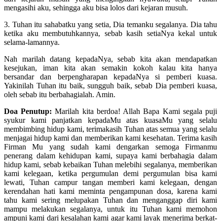
mengasihi aku, sehingga aku bisa lolos dari kejaran musuh.
3. Tuhan itu sahabatku yang setia, Dia temanku segalanya. Dia tahu
ketika aku membutuhkannya, sebab kasih setiaNya kekal untuk
selama-lamannya.
Nah marilah datang kepadaNya, sebab kita akan mendapatkan
kesejukan, iman kita akan semakin kokoh kalau kita hanya
bersandar dan berpengharapan kepadaNya si pemberi kuasa.
Yakinilah Tuhan itu baik, sungguh baik, sebab Dia pemberi kuasa,
oleh sebab itu berbahagialah. Amin.
Doa Penutup:
Marilah kita berdoa! Allah Bapa Kami segala puji
syukur kami panjatkan kepadaMu atas kuasaMu yang selalu
membimbing hidup kami, terimakasih Tuhan atas semua yang selalu
menjagai hidup kami dan memberikan kami kesehatan. Terima kasih
Firman Mu yang sudah kami dengarkan semoga Firmanmu
penerang dalam kehidupan kami, supaya kami berbahagia dalam
hidup kami, sebab kebaikan Tuhan melebihi segalanya, memberikan
kami kelegaan, ketika pergumulan demi pergumulan bisa kami
lewati, Tuhan campur tangan memberi kami kelegaan, dengan
kerendahan hati kami meminta pengampunan dosa, karena kami
tahu kami sering melupakan Tuhan dan menganggap diri kami
mampu melakukan segalanya, untuk itu Tuhan kami memohon
ampuni kami dari kesalahan kami agar kami layak menerima berkat-