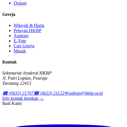
Donasi
Gereja
Wilayah & Huria
Pelayan HKBP
Aspirasi
E-Vote
Cari Gereja
Masuk
Kontak
Sekretariat Jenderal HKBP
Jl. Putri Lopian, Pearaja
Tarutung 22413
☎ (0633) 21707
☎ (0633) 21122
✉ admin@hkbp.or.id
Info kontak lengkap →
Ikuti Kami