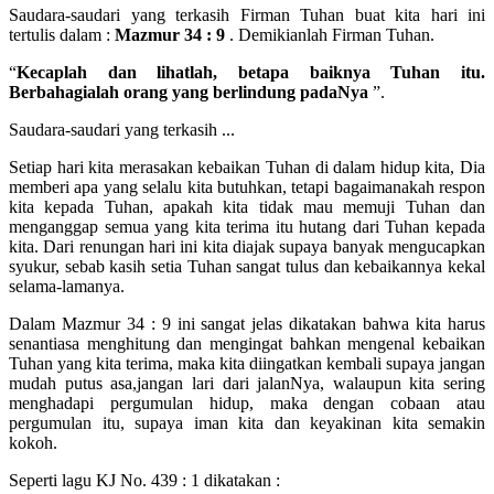
Saudara-saudari yang terkasih Firman Tuhan buat kita hari ini
tertulis dalam :
Mazmur 34 : 9
. Demikianlah Firman Tuhan.
“
Kecaplah dan lihatlah, betapa baiknya Tuhan itu.
Berbahagialah orang yang berlindung padaNya
”.
Saudara-saudari yang terkasih ...
Setiap hari kita merasakan kebaikan Tuhan di dalam hidup kita, Dia
memberi apa yang selalu kita butuhkan, tetapi bagaimanakah respon
kita kepada Tuhan, apakah kita tidak mau memuji Tuhan dan
menganggap semua yang kita terima itu hutang dari Tuhan kepada
kita. Dari renungan hari ini kita diajak supaya banyak mengucapkan
syukur, sebab kasih setia Tuhan sangat tulus dan kebaikannya kekal
selama-lamanya.
Dalam Mazmur 34 : 9 ini sangat jelas dikatakan bahwa kita harus
senantiasa menghitung dan mengingat bahkan mengenal kebaikan
Tuhan yang kita terima, maka kita diingatkan kembali supaya jangan
mudah putus asa,jangan lari dari jalanNya, walaupun kita sering
menghadapi pergumulan hidup, maka dengan cobaan atau
pergumulan itu, supaya iman kita dan keyakinan kita semakin
kokoh.
Seperti lagu KJ No. 439 : 1 dikatakan :