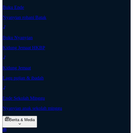
Buku Ende
Nyanyian rohani Batak
Buku Nyanyian
Kidung Jemaat HKBP
Kidung Jemaat
Lagu pujian & ibadah
Ende Sekolah Minggu
Nyanyian anak sekolah minggu
Berita & Media