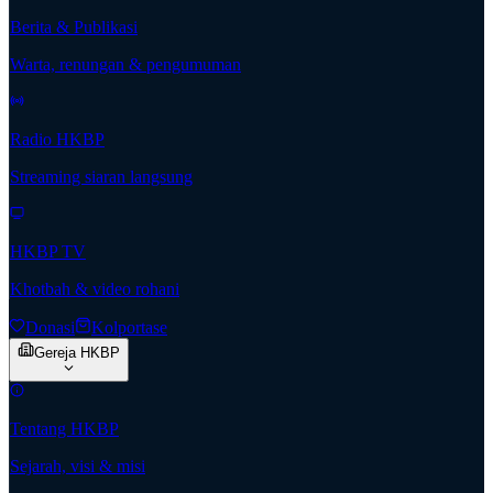
Berita & Publikasi
Warta, renungan & pengumuman
Radio HKBP
Streaming siaran langsung
HKBP TV
Khotbah & video rohani
Donasi
Kolportase
Gereja HKBP
Tentang HKBP
Sejarah, visi & misi