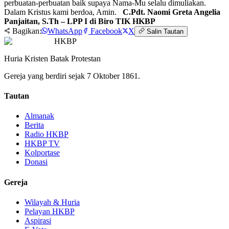
perbuatan-perbuatan baik supaya Nama-Mu selalu dimuliakan.
Dalam Kristus kami berdoa, Amin.
C.Pdt. Naomi Greta Angelia
Panjaitan, S.Th – LPP I di Biro TIK HKBP
Bagikan:
WhatsApp
Facebook
X
Salin Tautan
HKBP
Huria Kristen Batak Protestan
Gereja yang berdiri sejak 7 Oktober 1861.
Tautan
Almanak
Berita
Radio HKBP
HKBP TV
Kolportase
Donasi
Gereja
Wilayah & Huria
Pelayan HKBP
Aspirasi