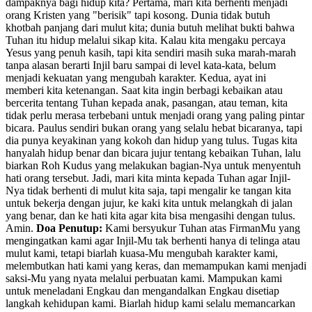
dampaknya bagi hidup kita? Pertama, mari kita berhenti menjadi
orang Kristen yang "berisik" tapi kosong. Dunia tidak butuh
khotbah panjang dari mulut kita; dunia butuh melihat bukti bahwa
Tuhan itu hidup melalui sikap kita. Kalau kita mengaku percaya
Yesus yang penuh kasih, tapi kita sendiri masih suka marah-marah
tanpa alasan berarti Injil baru sampai di level kata-kata, belum
menjadi kekuatan yang mengubah karakter. Kedua, ayat ini
memberi kita ketenangan. Saat kita ingin berbagi kebaikan atau
bercerita tentang Tuhan kepada anak, pasangan, atau teman, kita
tidak perlu merasa terbebani untuk menjadi orang yang paling pintar
bicara. Paulus sendiri bukan orang yang selalu hebat bicaranya, tapi
dia punya keyakinan yang kokoh dan hidup yang tulus. Tugas kita
hanyalah hidup benar dan bicara jujur tentang kebaikan Tuhan, lalu
biarkan Roh Kudus yang melakukan bagian-Nya untuk menyentuh
hati orang tersebut. Jadi, mari kita minta kepada Tuhan agar Injil-
Nya tidak berhenti di mulut kita saja, tapi mengalir ke tangan kita
untuk bekerja dengan jujur, ke kaki kita untuk melangkah di jalan
yang benar, dan ke hati kita agar kita bisa mengasihi dengan tulus.
Amin.
Doa Penutup:
Kami bersyukur Tuhan atas FirmanMu yang
mengingatkan kami agar Injil-Mu tak berhenti hanya di telinga atau
mulut kami, tetapi biarlah kuasa-Mu mengubah karakter kami,
melembutkan hati kami yang keras, dan memampukan kami menjadi
saksi-Mu yang nyata melalui perbuatan kami. Mampukan kami
untuk meneladani Engkau dan mengandalkan Engkau disetiap
langkah kehidupan kami. Biarlah hidup kami selalu memancarkan