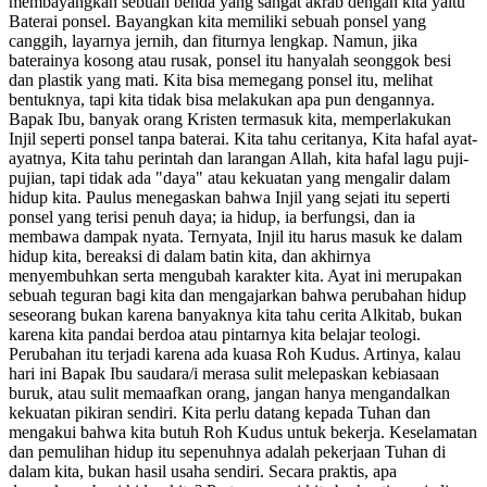
membayangkan sebuah benda yang sangat akrab dengan kita yaitu
Baterai ponsel. Bayangkan kita memiliki sebuah ponsel yang
canggih, layarnya jernih, dan fiturnya lengkap. Namun, jika
baterainya kosong atau rusak, ponsel itu hanyalah seonggok besi
dan plastik yang mati. Kita bisa memegang ponsel itu, melihat
bentuknya, tapi kita tidak bisa melakukan apa pun dengannya.
Bapak Ibu, banyak orang Kristen termasuk kita, memperlakukan
Injil seperti ponsel tanpa baterai. Kita tahu ceritanya, Kita hafal ayat-
ayatnya, Kita tahu perintah dan larangan Allah, kita hafal lagu puji-
pujian, tapi tidak ada "daya" atau kekuatan yang mengalir dalam
hidup kita. Paulus menegaskan bahwa Injil yang sejati itu seperti
ponsel yang terisi penuh daya; ia hidup, ia berfungsi, dan ia
membawa dampak nyata. Ternyata, Injil itu harus masuk ke dalam
hidup kita, bereaksi di dalam batin kita, dan akhirnya
menyembuhkan serta mengubah karakter kita. Ayat ini merupakan
sebuah teguran bagi kita dan mengajarkan bahwa perubahan hidup
seseorang bukan karena banyaknya kita tahu cerita Alkitab, bukan
karena kita pandai berdoa atau pintarnya kita belajar teologi.
Perubahan itu terjadi karena ada kuasa Roh Kudus. Artinya, kalau
hari ini Bapak Ibu saudara/i merasa sulit melepaskan kebiasaan
buruk, atau sulit memaafkan orang, jangan hanya mengandalkan
kekuatan pikiran sendiri. Kita perlu datang kepada Tuhan dan
mengakui bahwa kita butuh Roh Kudus untuk bekerja. Keselamatan
dan pemulihan hidup itu sepenuhnya adalah pekerjaan Tuhan di
dalam kita, bukan hasil usaha sendiri. Secara praktis, apa