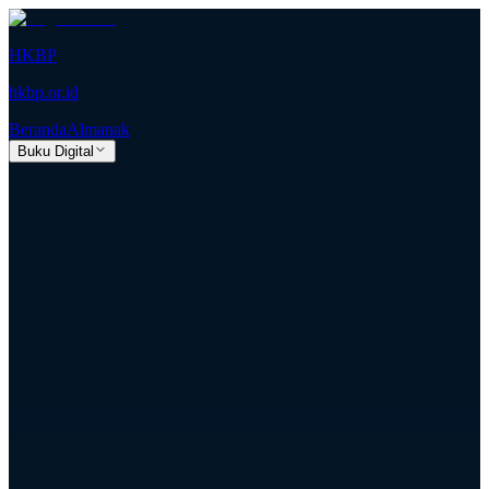
HKBP
hkbp.or.id
Beranda
Almanak
Buku Digital