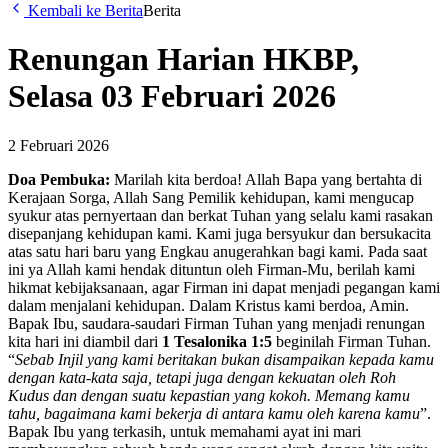
Kembali ke Berita
Berita
Renungan Harian HKBP,
Selasa 03 Februari 2026
2 Februari 2026
Doa Pembuka:
Marilah kita berdoa! Allah Bapa yang bertahta di
Kerajaan Sorga, Allah Sang Pemilik kehidupan, kami mengucap
syukur atas pernyertaan dan berkat Tuhan yang selalu kami rasakan
disepanjang kehidupan kami. Kami juga bersyukur dan bersukacita
atas satu hari baru yang Engkau anugerahkan bagi kami. Pada saat
ini ya Allah kami hendak dituntun oleh Firman-Mu, berilah kami
hikmat kebijaksanaan, agar Firman ini dapat menjadi pegangan kami
dalam menjalani kehidupan. Dalam Kristus kami berdoa, Amin.
Bapak Ibu, saudara-saudari Firman Tuhan yang menjadi renungan
kita hari ini diambil dari
1 Tesalonika 1:5
beginilah Firman Tuhan.
“
Sebab Injil yang kami beritakan bukan disampaikan kepada kamu
dengan kata-kata saja, tetapi juga dengan kekuatan oleh Roh
Kudus dan dengan suatu kepastian yang kokoh. Memang kamu
tahu, bagaimana kami bekerja di antara kamu oleh karena kamu
”.
Bapak Ibu yang terkasih, untuk memahami ayat ini mari