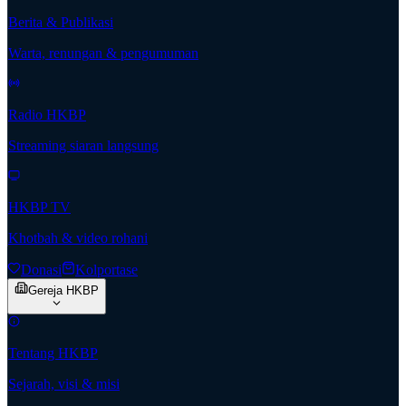
Berita & Publikasi
Warta, renungan & pengumuman
Radio HKBP
Streaming siaran langsung
HKBP TV
Khotbah & video rohani
Donasi
Kolportase
Gereja HKBP
Tentang HKBP
Sejarah, visi & misi