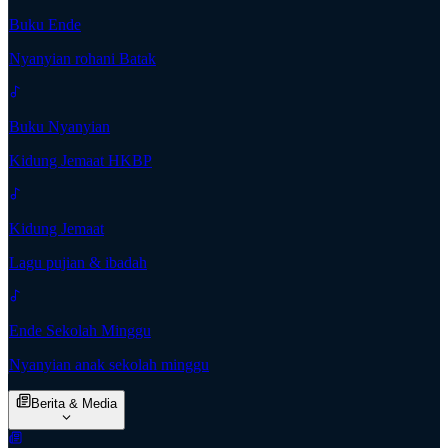
Buku Ende
Nyanyian rohani Batak
Buku Nyanyian
Kidung Jemaat HKBP
Kidung Jemaat
Lagu pujian & ibadah
Ende Sekolah Minggu
Nyanyian anak sekolah minggu
Berita & Media