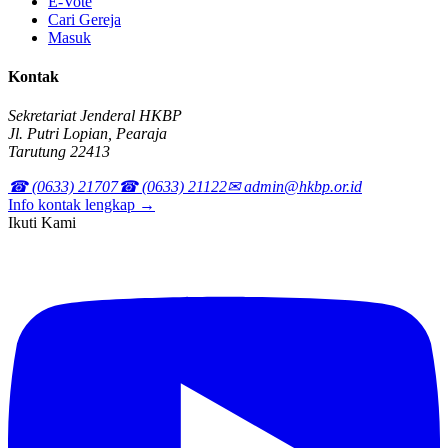
E-Vote
Cari Gereja
Masuk
Kontak
Sekretariat Jenderal HKBP
Jl. Putri Lopian, Pearaja
Tarutung 22413
☎ (0633) 21707
☎ (0633) 21122
✉ admin@hkbp.or.id
Info kontak lengkap →
Ikuti Kami