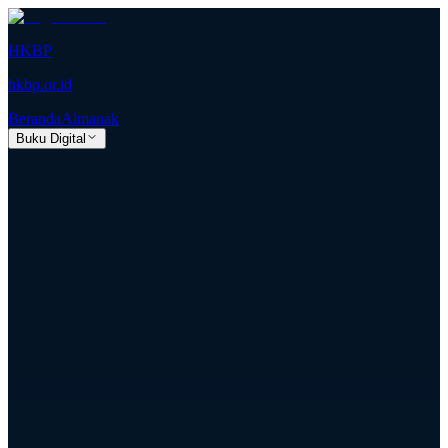
HKBP
hkbp.or.id
Beranda
Almanak
Buku Digital