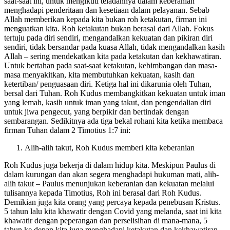
saat-saat ini, untuk mengikuti teladannya dalam keberanian
menghadapi penderitaan dan kesetiaan dalam pelayanan. Sebab
Allah memberikan kepada kita bukan roh ketakutan, firman ini
menguatkan kita. Roh ketakutan bukan berasal dari Allah. Fokus
tertuju pada diri sendiri, mengandalkan kekuatan dan pikiran diri
sendiri, tidak bersandar pada kuasa Allah, tidak mengandalkan kasih
Allah – sering mendekatkan kita pada ketakutan dan kekhawatiran.
Untuk bertahan pada saat-saat ketakutan, kebimbangan dan masa-
masa menyakitkan, kita membutuhkan kekuatan, kasih dan
ketertiban/ penguasaan diri. Ketiga hal ini dikarunia oleh Tuhan,
bersal dari Tuhan. Roh Kudus membangkitkan kekuatan untuk iman
yang lemah, kasih untuk iman yang takut, dan pengendalian diri
untuk jiwa pengecut, yang berpikir dan bertindak dengan
sembarangan. Sedikitnya ada tiga bekal rohani kita ketika membaca
firman Tuhan dalam 2 Timotius 1:7 ini:
Alih-alih takut, Roh Kudus memberi kita keberanian
Roh Kudus juga bekerja di dalam hidup kita. Meskipun Paulus di
dalam kurungan dan akan segera menghadapi hukuman mati, alih-
alih takut – Paulus menunjukan keberanian dan kekuatan melalui
tulisannya kepada Timotius, Roh ini berasal dari Roh Kudus.
Demikian juga kita orang yang percaya kepada penebusan Kristus.
5 tahun lalu kita khawatir dengan Covid yang melanda, saat ini kita
khawatir dengan peperangan dan perselisihan di mana-mana, 5
tahun ke depan kita juga menghadapi ketakutan dan kekhawatiran