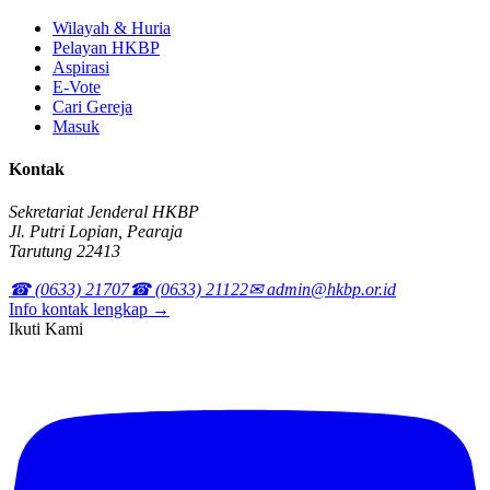
Wilayah & Huria
Pelayan HKBP
Aspirasi
E-Vote
Cari Gereja
Masuk
Kontak
Sekretariat Jenderal HKBP
Jl. Putri Lopian, Pearaja
Tarutung 22413
☎ (0633) 21707
☎ (0633) 21122
✉ admin@hkbp.or.id
Info kontak lengkap →
Ikuti Kami