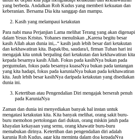
yang berbeda. Andalkan Roh Kudus yang memberi kekuatan dan
keberanian. Bersama Dia kita sanggap dan mampu.
Kasih yang melampaui ketakutan
Para nabi masa Perjanjian Lama melihat Terang yang akan digenapi
dalam Yesus Kristus. Yohanes menuliskan „Karena begitu besar
kasih Allah akan dunia ini,..“ kasih jauh lebih besar dari ketakutan
dan kekhawatiran kita. Bapak/ibu, saudara/i, firman Tuhan hari ini
mengajak kita untuk berpaling dari ketakutan dan kekhawatiran kita
kepada besarnya kasih Allah. Fokus pada kasihNya bukan pada
pergumulan, fokus pada besarnya kuasaNya bukan pada tantangan
yang kita hadapi, fokus pada karuniaNya bukan pada kekhawatiran
kita. Jauh lebih besar kasihNya daripada ketakutan yang disediakan
dunia ini.
Ketertiban atau Pengendalian Diri mengajak berserah penuh
pada KaruniaNya
Zaman dan dunia ini menyediakan banyak hal instan untuk
mengatasi ketakutan kita. Kita banyak melihat, orang sakit buru-
buru memohon pertolongan dari dukun, orang miskin jatuh pada
khayalan kekayaan yang semu, orang khawatir buru-buru
memabukan dirinya. Ketertiban dan pengendalian diri adalah
karunia Roh Kudus, agar kita meminta dalam doa kepadaNya