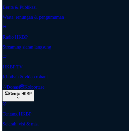
Berita & Publikasi
Warta, renungan & pengumuman
Radio HKBP
Streaming siaran langsung
HKBP TV
Khotbah & video rohani
Donasi
Kolportase
Gereja HKBP
Tentang HKBP
Sejarah, visi & misi