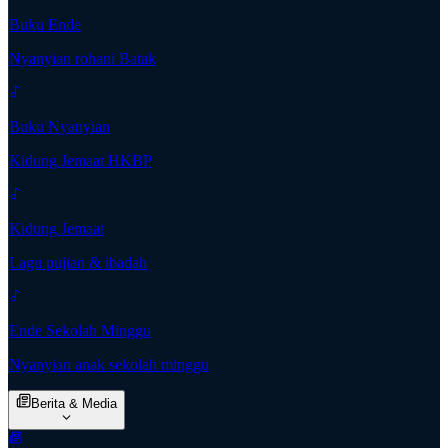
Buku Ende
Nyanyian rohani Batak
Buku Nyanyian
Kidung Jemaat HKBP
Kidung Jemaat
Lagu pujian & ibadah
Ende Sekolah Minggu
Nyanyian anak sekolah minggu
Berita & Media