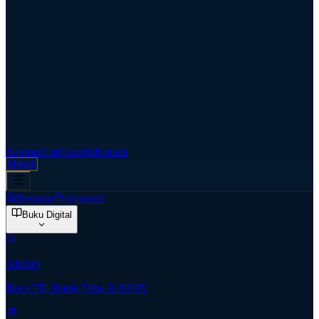
Aspirasi
Cari Gereja
Kontak
Masuk
Beranda
Almanak
Buku Digital
Alkitab
Baca TB, Batak Toba & NKJV