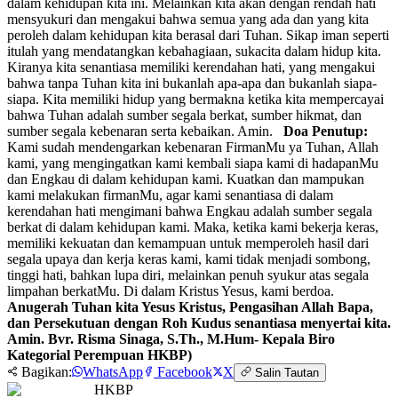
dalam kehidupan kita ini. Melainkan kita akan dengan rendah hati
mensyukuri dan mengakui bahwa semua yang ada dan yang kita
peroleh dalam kehidupan kita berasal dari Tuhan. Sikap iman seperti
itulah yang mendatangkan kebahagiaan, sukacita dalam hidup kita.
Kiranya kita senantiasa memiliki kerendahan hati, yang mengakui
bahwa tanpa Tuhan kita ini bukanlah apa-apa dan bukanlah siapa-
siapa. Kita memiliki hidup yang bermakna ketika kita mempercayai
bahwa Tuhan adalah sumber segala berkat, sumber hikmat, dan
sumber segala kebenaran serta kebaikan. Amin.
Doa Penutup:
Kami sudah mendengarkan kebenaran FirmanMu ya Tuhan, Allah
kami, yang mengingatkan kami kembali siapa kami di hadapanMu
dan Engkau di dalam kehidupan kami. Kuatkan dan mampukan
kami melakukan firmanMu, agar kami senantiasa di dalam
kerendahan hati mengimani bahwa Engkau adalah sumber segala
berkat di dalam kehidupan kami. Maka, ketika kami bekerja keras,
memiliki kekuatan dan kemampuan untuk memperoleh hasil dari
segala upaya dan kerja keras kami, kami tidak menjadi sombong,
tinggi hati, bahkan lupa diri, melainkan penuh syukur atas segala
limpahan berkatMu. Di dalam Kristus Yesus, kami berdoa.
Anugerah Tuhan kita Yesus Kristus, Pengasihan Allah Bapa,
dan Persekutuan dengan Roh Kudus senantiasa menyertai kita.
Amin.
Bvr. Risma Sinaga, S.Th., M.Hum- Kepala Biro
Kategorial Perempuan HKBP)
Bagikan:
WhatsApp
Facebook
X
Salin Tautan
HKBP