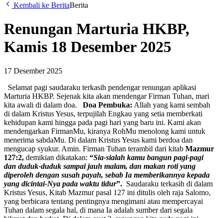
Kembali ke Berita
Berita
Renungan Marturia HKBP,
Kamis 18 Desember 2025
17 Desember 2025
Selamat pagi saudaraku terkasih pendengar renungan aplikasi
Marturia HKBP. Sejenak kita akan mendengar Firman Tuhan, mari
kita awali di dalam doa.
Doa Pembuka:
Allah yang kami sembah
di dalam Kristus Yesus, terpujilah Engkau yang setia memberkati
kehidupan kami hingga pada pagi hari yang baru ini. Kami akan
mendengarkan FirmanMu, kiranya RohMu menolong kami untuk
menerima sabdaMu. Di dalam Kristus Yesus kami berdoa dan
mengucap syukur. Amin. Firman Tuhan terambil dari kitab
Mazmur
127:2,
demikian dikatakan:
“
Sia-sialah kamu bangun pagi-pagi
dan duduk-duduk sampai jauh malam, dan makan roti yang
diperoleh dengan susah payah, sebab Ia memberikannya kepada
yang dicintai-Nya pada waktu tidur
”.
Saudaraku terkasih di dalam
Kristus Yesus, Kitab Mazmur pasal 127 ini ditulis oleh raja Salomo,
yang berbicara tentang pentingnya mengimani atau mempercayai
Tuhan dalam segala hal, di mana Ia adalah sumber dari segala