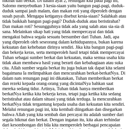
hikmat dan berkat. Di dalam ayat 2, renungan kita pada pagi ini,
Salomo menyebutkan 3 kesia-siaan yaitu bangun pagi-pagi, duduk-
duduk sampai jauh malam, dan makan roti yang diperoleh dengan
susah payah. Mengapa ketiganya disebut kesia-siaan? Salahkah atau
tidak baikkah bangun pagi-pagi? Duduk-duduk atau beristirahat?
Dan makan roti? Sesungguhnya tidak ada yang salah atau sia-sia di
sana. Melainkan sikap hati yang tidak mempercayai dan tidak
mengakui bahwa segala sesuatu bersumber dari Tuhan. Jadi, apa
yang diperoleh oleh seseorang dalam kehidupannya, bukan karena
kekuatan dan kehebatan dirinya sendiri. Jika kita bangun pagi-pagi
dan bekerja keras, serta memperoleh hasil tetapi tidak mempercayai
Tuhan sebagai sumber berkat dan kekuatan, maka semua usaha kita
tidak akan membawa hasil yang berarti dan kebahagiaan atau suka
cita. Allah sumber segala berkat itu juga bukan tak dapat kita selami
bagaimana Ia melimpahkan dan mencurahkan berkat-berkatNya. Di
dalam nats renungan pagi ini dikatakan, Tuhan memberikan berkat
dan rezeki kepada orang-orang yang dicintaiNya bahkan saat
mereka sedang tidur. Artinya, Tuhan tidak hanya memberikan
berkatNya ketika kita bekerja keras, tetapi juga ketika kita sedang
beristirahat atau dalam situasi yang tidak terduga. Ia mencurahkan
berkatNya tidak tergantung kepada usaha dan kekuatan kita sendiri.
Melalui renungan pagi ini, kita kembali diingatkan dan disegarkan
bahwa Allah yang kita sembah dan percayai itu adalah sumber dari
segala hikmat dan berkat. Dengan ingatan itu, kita akan terhindar
dari kesombongan diri bila kita memperoleh berbagai pencapaian