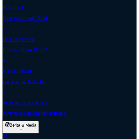
Buku Ende
Nyanyian rohani Batak
Buku Nyanyian
Kidung Jemaat HKBP
Kidung Jemaat
Lagu pujian & ibadah
Ende Sekolah Minggu
Nyanyian anak sekolah minggu
Berita & Media