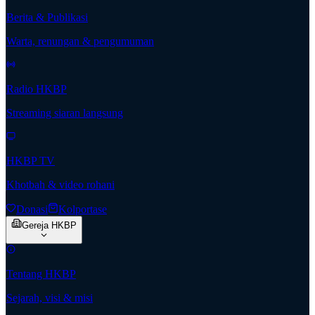
Berita & Publikasi
Warta, renungan & pengumuman
Radio HKBP
Streaming siaran langsung
HKBP TV
Khotbah & video rohani
Donasi
Kolportase
Gereja HKBP
Tentang HKBP
Sejarah, visi & misi