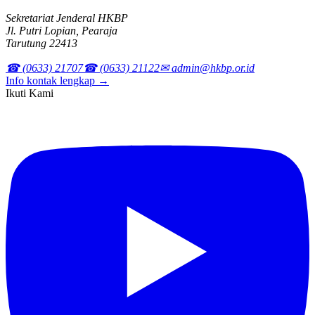
Sekretariat Jenderal HKBP
Jl. Putri Lopian, Pearaja
Tarutung 22413
☎ (0633) 21707
☎ (0633) 21122
✉ admin@hkbp.or.id
Info kontak lengkap →
Ikuti Kami