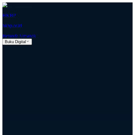
HKBP
hkbp.or.id
Beranda
Almanak
Buku Digital