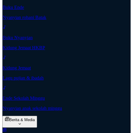
Buku Ende
Nyanyian rohani Batak
Buku Nyanyian
Kidung Jemaat HKBP
Kidung Jemaat
Lagu pujian & ibadah
Ende Sekolah Minggu
Nyanyian anak sekolah minggu
Berita & Media