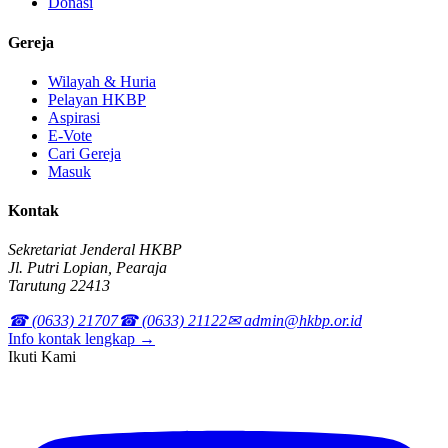
Donasi
Gereja
Wilayah & Huria
Pelayan HKBP
Aspirasi
E-Vote
Cari Gereja
Masuk
Kontak
Sekretariat Jenderal HKBP
Jl. Putri Lopian, Pearaja
Tarutung 22413
☎ (0633) 21707
☎ (0633) 21122
✉ admin@hkbp.or.id
Info kontak lengkap →
Ikuti Kami