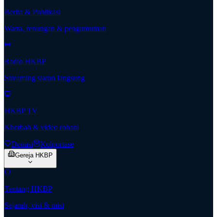
Berita & Publikasi
Warta, renungan & pengumuman
Radio HKBP
Streaming siaran langsung
HKBP TV
Khotbah & video rohani
Donasi
Kolportase
Gereja HKBP
Tentang HKBP
Sejarah, visi & misi