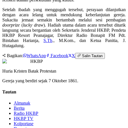
Setelah ibadah yang menggugah tersebut, perayaan dilanjutkan
dengan acara lelang untuk mendukung keberlanjutan gereja.
Sukacita jemaat semakin bertambah melalui sesi pembagian
doorprize
(
lucky draw
). Hadiah utama dalam acara tersebut ditarik
langsung secara bergantian oleh Sekretaris Jenderal HKBP, Pendeta
HKBP Resort Peanajagar, Direktur Radio Bonapit FM Pdt.
Bintahan Harianja,
S.Th
., M.Kom., dan Ketua Panitia, J.
Hutagalung.
Bagikan:
WhatsApp
Facebook
X
Salin Tautan
HKBP
Huria Kristen Batak Protestan
Gereja yang berdiri sejak 7 Oktober 1861.
Tautan
Almanak
Berita
Radio HKBP
HKBP TV
Kolportase