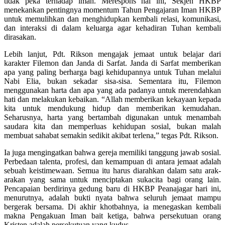
tidak peka terhadap iman. Merespons hal ini, Sekjen HKBP
menekankan pentingnya momentum Tahun Pengajaran Iman HKBP
untuk memulihkan dan menghidupkan kembali relasi, komunikasi,
dan interaksi di dalam keluarga agar kehadiran Tuhan kembali
dirasakan.
Lebih lanjut, Pdt. Rikson mengajak jemaat untuk belajar dari
karakter Filemon dan Janda di Sarfat. Janda di Sarfat memberikan
apa yang paling berharga bagi kehidupannya untuk Tuhan melalui
Nabi Elia, bukan sekadar sisa-sisa. Sementara itu, Filemon
menggunakan harta dan apa yang ada padanya untuk merendahkan
hati dan melakukan kebaikan. “Allah memberikan kekayaan kepada
kita untuk mendukung hidup dan memberikan kemudahan.
Seharusnya, harta yang bertambah digunakan untuk menambah
saudara kita dan memperluas kehidupan sosial, bukan malah
membuat sahabat semakin sedikit akibat terlena,” tegas Pdt. Rikson.
Ia juga mengingatkan bahwa gereja memiliki tanggung jawab sosial.
Perbedaan talenta, profesi, dan kemampuan di antara jemaat adalah
sebuah keistimewaan. Semua itu harus diarahkan dalam satu arak-
arakan yang sama untuk menciptakan sukacita bagi orang lain.
Pencapaian berdirinya gedung baru di HKBP Peanajagar hari ini,
menurutnya, adalah bukti nyata bahwa seluruh jemaat mampu
bergerak bersama. Di akhir khotbahnya, ia menegaskan kembali
makna Pengakuan Iman bait ketiga, bahwa persekutuan orang
Kristen adalah persekutuan yang kudus.