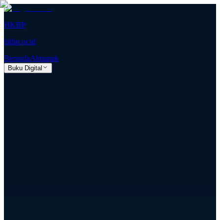
HKBP
hkbp.or.id
Beranda
Almanak
Buku Digital