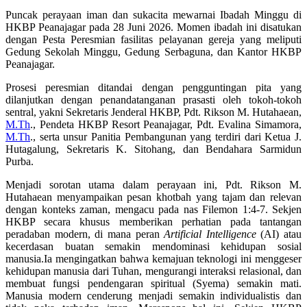
Puncak perayaan iman dan sukacita mewarnai Ibadah Minggu di
HKBP Peanajagar pada 28 Juni 2026. Momen ibadah ini disatukan
dengan Pesta Peresmian fasilitas pelayanan gereja yang meliputi
Gedung Sekolah Minggu, Gedung Serbaguna, dan Kantor HKBP
Peanajagar.
Prosesi peresmian ditandai dengan pengguntingan pita yang
dilanjutkan dengan penandatanganan prasasti oleh tokoh-tokoh
sentral, yakni Sekretaris Jenderal HKBP, Pdt. Rikson M. Hutahaean,
M.Th
., Pendeta HKBP Resort Peanajagar, Pdt. Evalina Simamora,
M.Th
., serta unsur Panitia Pembangunan yang terdiri dari Ketua J.
Hutagalung, Sekretaris K. Sitohang, dan Bendahara Sarmidun
Purba.
Menjadi sorotan utama dalam perayaan ini, Pdt. Rikson M.
Hutahaean menyampaikan pesan khotbah yang tajam dan relevan
dengan konteks zaman, mengacu pada nas Filemon 1:4-7. Sekjen
HKBP secara khusus memberikan perhatian pada tantangan
peradaban modern, di mana peran
Artificial Intelligence
(AI) atau
kecerdasan buatan semakin mendominasi kehidupan sosial
manusia.Ia mengingatkan bahwa kemajuan teknologi ini menggeser
kehidupan manusia dari Tuhan, mengurangi interaksi relasional, dan
membuat fungsi pendengaran spiritual (Syema) semakin mati.
Manusia modern cenderung menjadi semakin individualistis dan