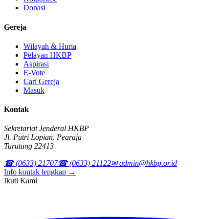
Donasi
Gereja
Wilayah & Huria
Pelayan HKBP
Aspirasi
E-Vote
Cari Gereja
Masuk
Kontak
Sekretariat Jenderal HKBP
Jl. Putri Lopian, Pearaja
Tarutung 22413
☎ (0633) 21707
☎ (0633) 21122
✉ admin@hkbp.or.id
Info kontak lengkap →
Ikuti Kami