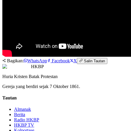
Bagikan:
WhatsApp
Facebook
X
Salin Tautan
HKBP
Huria Kristen Batak Protestan
Gereja yang berdiri sejak 7 Oktober 1861.
Tautan
Almanak
Berita
Radio HKBP
HKBP TV
Kolportase