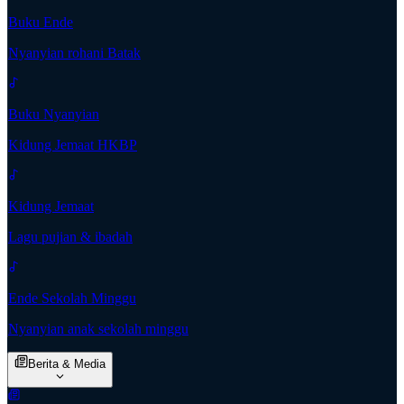
Buku Ende
Nyanyian rohani Batak
Buku Nyanyian
Kidung Jemaat HKBP
Kidung Jemaat
Lagu pujian & ibadah
Ende Sekolah Minggu
Nyanyian anak sekolah minggu
Berita & Media