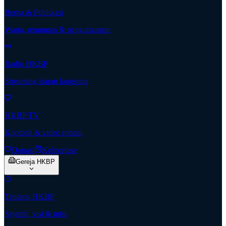
Berita & Publikasi
Warta, renungan & pengumuman
Radio HKBP
Streaming siaran langsung
HKBP TV
Khotbah & video rohani
Donasi
Kolportase
Gereja HKBP
Tentang HKBP
Sejarah, visi & misi