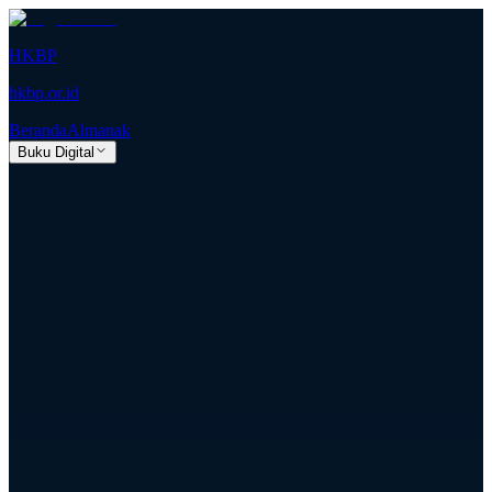
HKBP
hkbp.or.id
Beranda
Almanak
Buku Digital