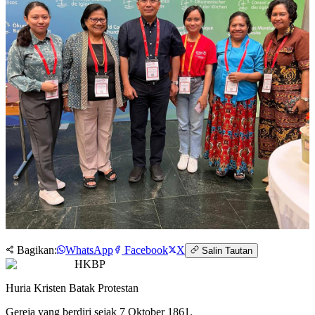
Bagikan:
WhatsApp
Facebook
X
Salin Tautan
HKBP
Huria Kristen Batak Protestan
Gereja yang berdiri sejak 7 Oktober 1861.