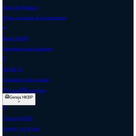
Berita & Publikasi
Warta, renungan & pengumuman
Radio HKBP
Streaming siaran langsung
HKBP TV
Khotbah & video rohani
Donasi
Kolportase
Gereja HKBP
Tentang HKBP
Sejarah, visi & misi