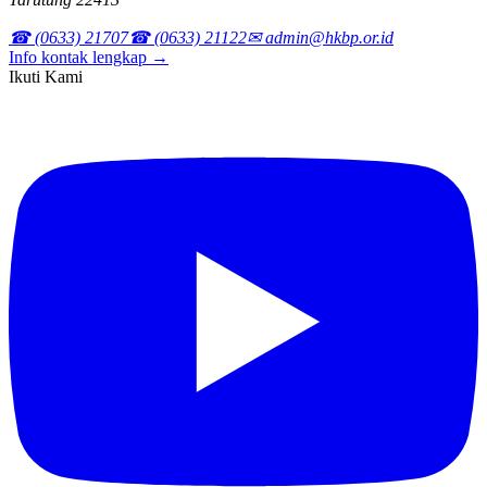
☎ (0633) 21707
☎ (0633) 21122
✉ admin@hkbp.or.id
Info kontak lengkap →
Ikuti Kami