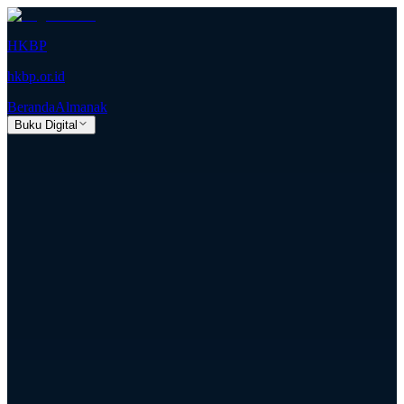
HKBP
hkbp.or.id
Beranda
Almanak
Buku Digital