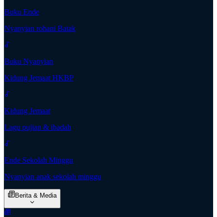
Buku Ende
Nyanyian rohani Batak
Buku Nyanyian
Kidung Jemaat HKBP
Kidung Jemaat
Lagu pujian & ibadah
Ende Sekolah Minggu
Nyanyian anak sekolah minggu
Berita & Media